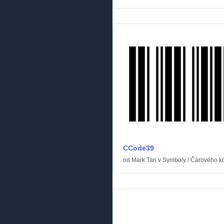
CCode39
od
Mark Tan
v
Symboly
/
Čárového k