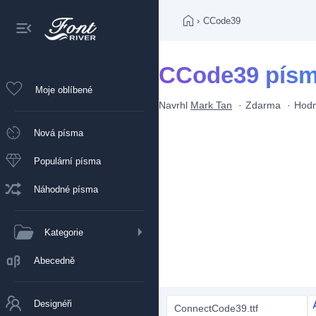
›
CCode39
CCode39 pís
Moje oblíbené
Navrhl
Mark Tan
Zdarma
Hodn
Nová písma
Populární písma
Náhodné písma
Kategorie
Abecedně
Designéři
ConnectCode39.ttf