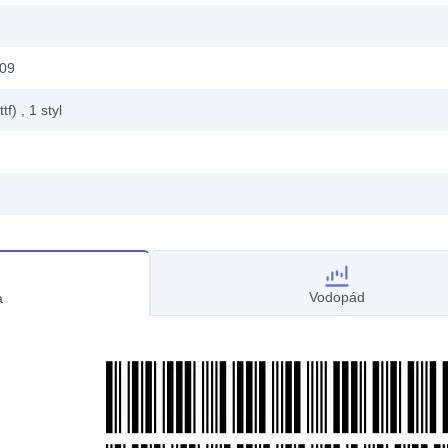
009
ttf)
, 1
styl
Vodopád
a