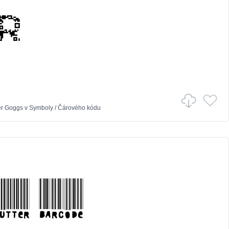
er Goggs
v
Symboly
/
Čárového kódu