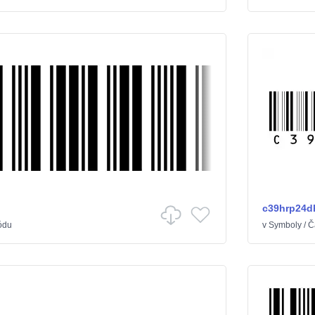
c39hrp24d
ódu
v
Symboly
/
Č