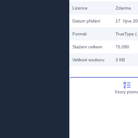
Licence
Zdarma
Datum přidání:
17. října 2
Formát
TrueType (.
Stažení celkem
75,090
Velikost souboru
3 KB
Vzory písm