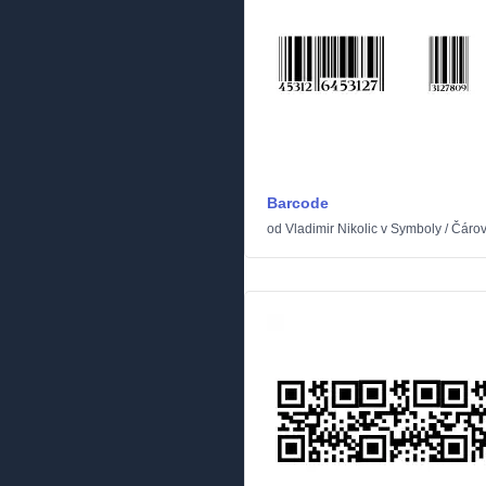
Barcode
od
Vladimir Nikolic
v
Symboly
/
Čáro