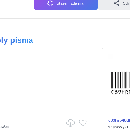
Stažení zdarma
Sdí
ly písma
c39hrp48d
 kódu
v
Symboly
/
Č