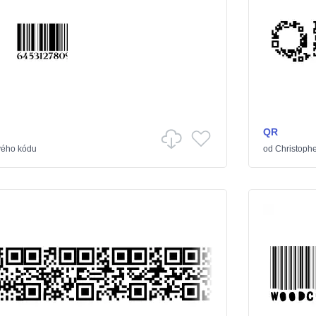
QR
vého kódu
od
Christoph