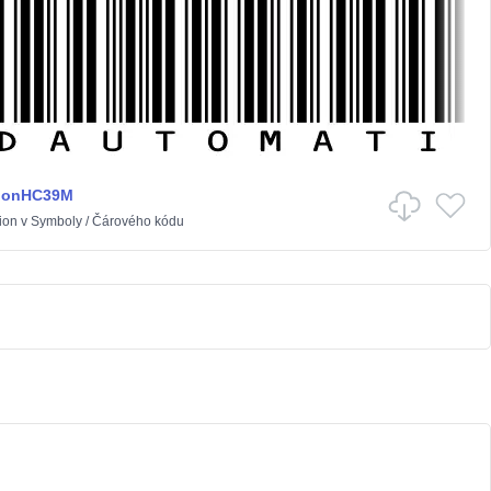
ionHC39M
ion
v
Symboly
/
Čárového kódu