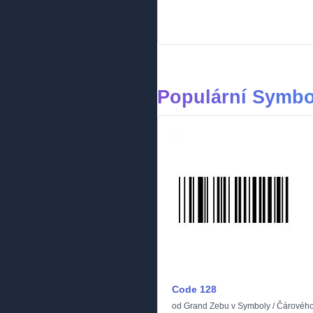
Populární Symbo
Code 128
od
Grand Zebu
v
Symboly
/
Čárového