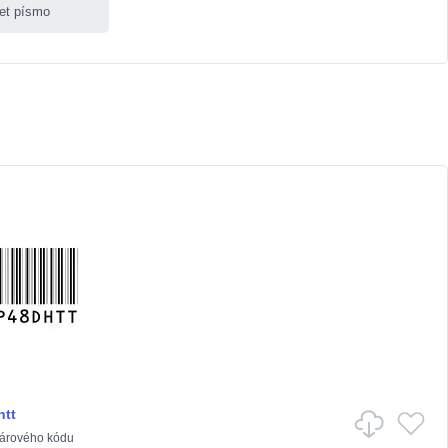
let písmo
htt
árového kódu