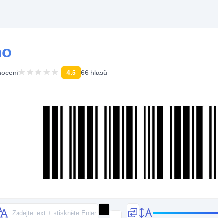
mo
ocení
4.5
66 hlasů