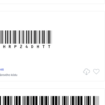
htt
árového kódu