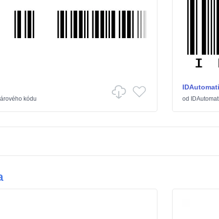
IDAutomat
árového kódu
od
IDAutomat
a