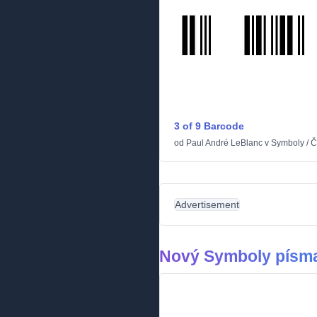
3 of 9 Barcode
od
Paul André LeBlanc
v
Symboly
/
Č
Advertisement
Nový Symboly písm