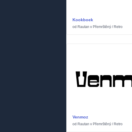
Kookboek
od
Rautan
v
Přemrštěný
/
Retro
Venmoz
od
Rautan
v
Přemrštěný
/
Retro