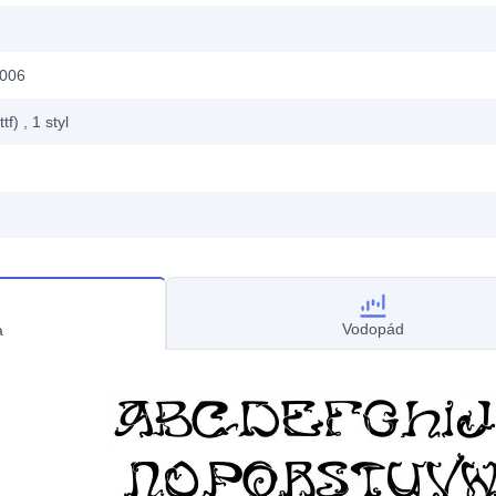
2006
ttf)
, 1
styl
Vodopád
a