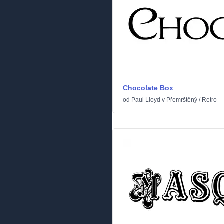
Chocolate Box
od
Paul Lloyd
v
Přemrštěný
/
Retro