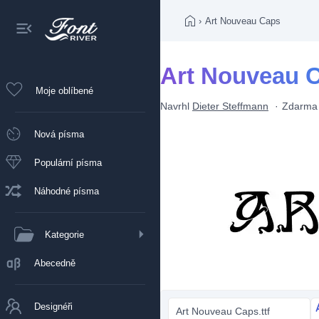
›
Art Nouveau Caps
Art Nouveau 
Moje oblíbené
Navrhl
Dieter Steffmann
Zdarma
Nová písma
Populární písma
Náhodné písma
Kategorie
Abecedně
Designéři
Art Nouveau Caps.ttf