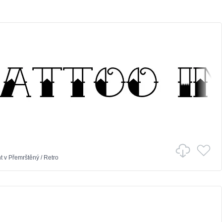
t
v
Přemrštěný
/
Retro