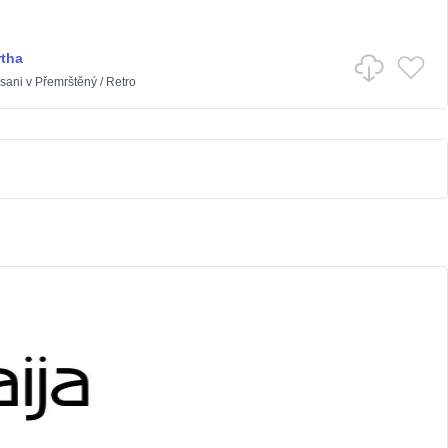
rtha
sani
v
Přemrštěný
/
Retro