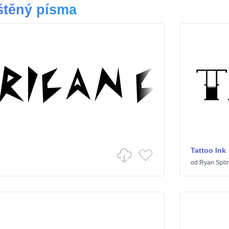
štěný písma
Tattoo Ink
od
Ryan Splin