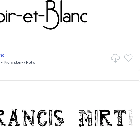
anc
v
Přemrštěný
/
Retro