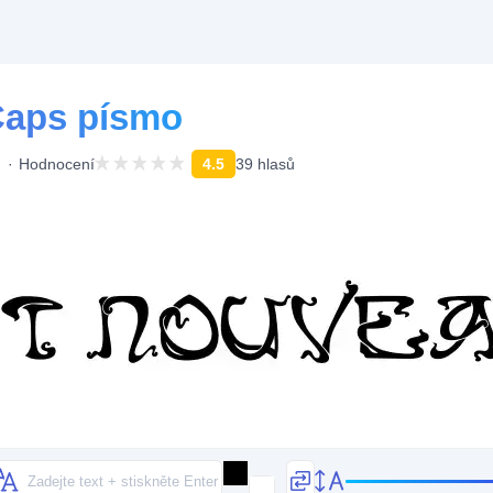
Caps písmo
Hodnocení
4.5
39 hlasů