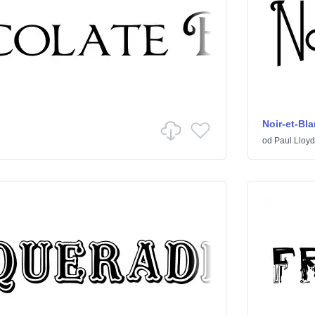
Noir-et-Bl
od
Paul Lloyd