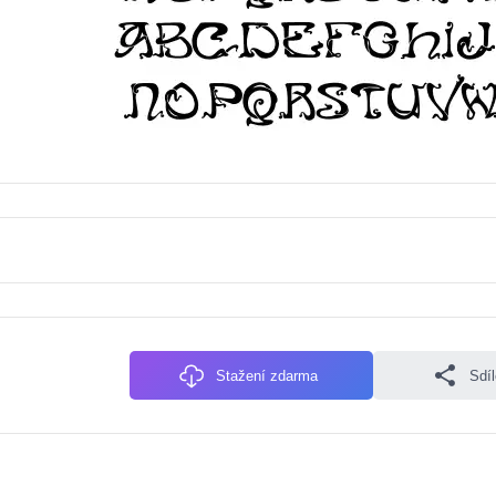
Stažení zdarma
Sdí