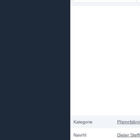
Kategorie
Přemrštěný
Navrhl
Dieter Ste