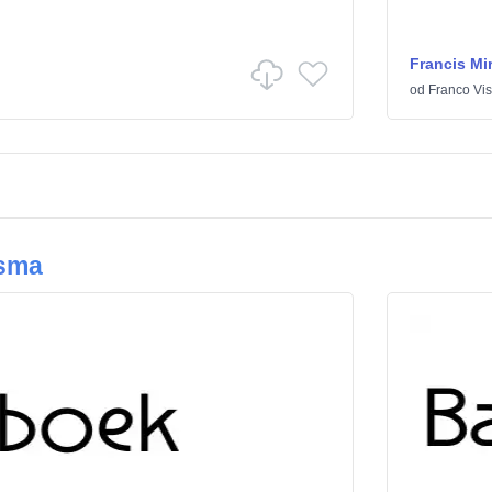
Francis Mi
od
Franco Vis
ísma