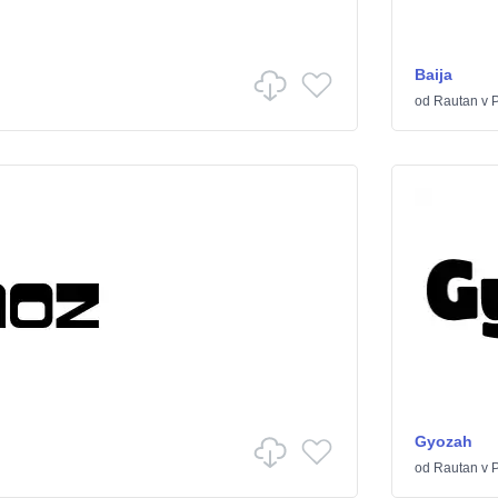
Baija
od
Rautan
v
P
Gyozah
od
Rautan
v
P