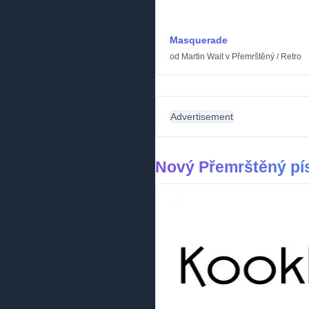
Masquerade
od
Martin Wait
v
Přemrštěný
/
Retro
Advertisement
Nový Přemrštěný p