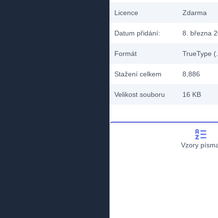
Licence
Zdarma
Datum přidání:
8. března 
Formát
TrueType (.
Stažení celkem
8,886
Velikost souboru
16 KB
Vzory písm