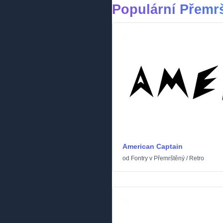
Populární Přemr
American Captain
od
Fontry
v
Přemrštěný
/
Retro