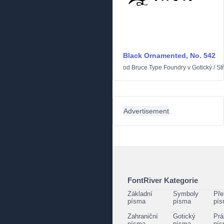
Black Ornamented, No. 542
od
Bruce Type Foundry
v
Gotický
/
St
Advertisement
FontRiver Kategorie
Základní
Symboly
Pře
písma
písma
pí
Zahraniční
Gotický
Prá
písma
písma
pí