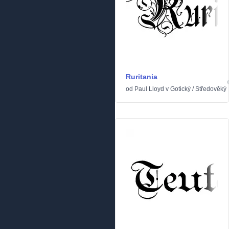
Ruritania
od
Paul Lloyd
v
Gotický
/
Středověký