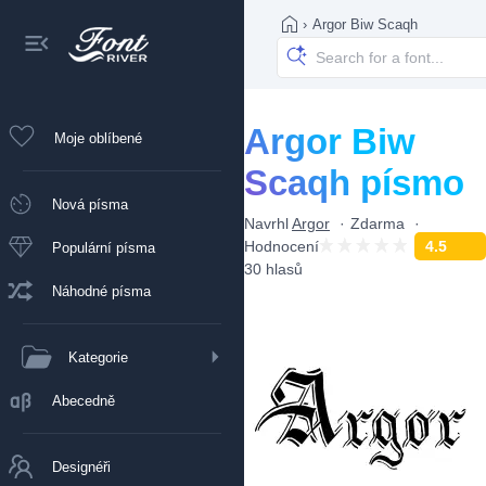
›
Argor Biw Scaqh
Argor Biw
Moje oblíbené
Scaqh písmo
Nová písma
Navrhl
Argor
Zdarma
Hodnocení
4.5
Populární písma
30 hlasů
Náhodné písma
Kategorie
Abecedně
Designéři