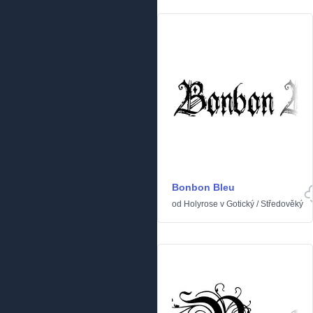
Bonbon Bleu
od
Holyrose
v
Gotický
/
Středověký