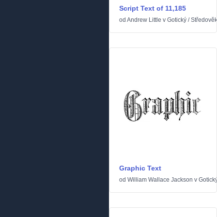
Script Text of 11,185
od
Andrew Little
v
Gotický
/
Středově
Graphic Text
od
William Wallace Jackson
v
Gotick