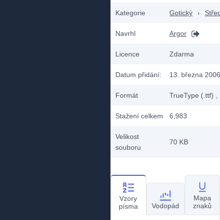
Kategorie
Gotický
›
Stře
Navrhl
Argor
Licence
Zdarma
Datum přidání:
13. března 200
Formát
TrueType (.ttf)
,
Stažení celkem
6,983
Velikost
70 KB
souboru
Mapa
Vzory
Vodopád
znaků
písma