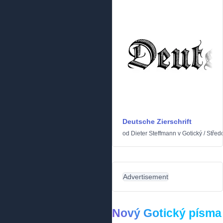
Deutsche Zierschrift
od
Dieter Steffmann
v
Gotický
/
Střed
Advertisement
Nový Gotický písma