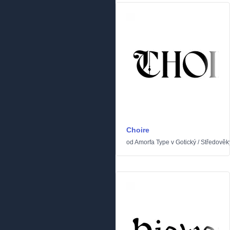
Choire
od
Amorfa Type
v
Gotický
/
Středověk