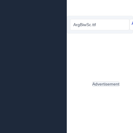
ArgBiwSc.ttf
Advertisement