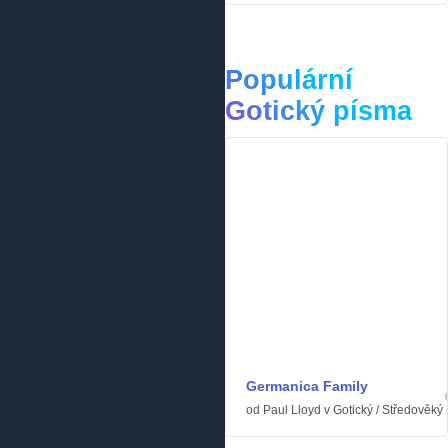
Populární
Gotický písma
Germanica Family
od
Paul Lloyd
v
Gotický
/
Středověký