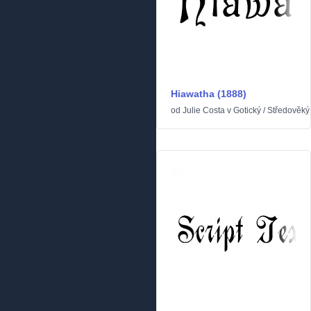
Hiawatha (1888)
od
Julie Costa
v
Gotický
/
Středověký