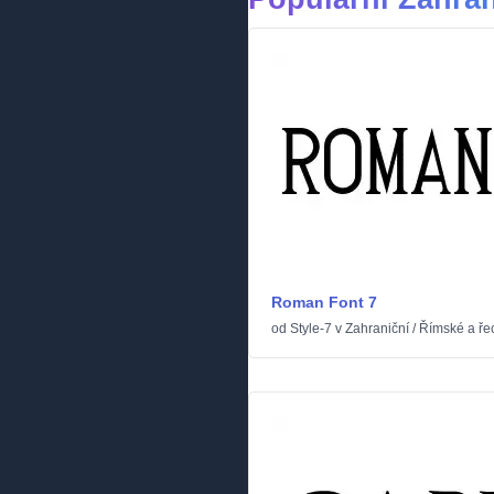
Roman Font 7
od
Style-7
v
Zahraniční
/
Římské a ře