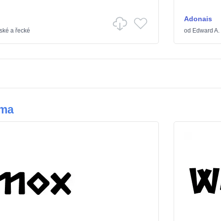
Adonais
ské a řecké
od
Edward A.
sma