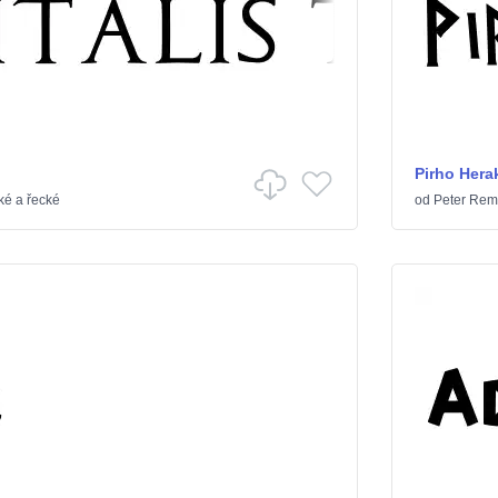
Pirho Hera
é a řecké
od
Peter Rem