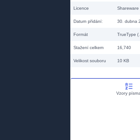
Licence
Shareware
Datum přidání:
30. dubna 
Formát
TrueType (.
Stažení celkem
16,740
Velikost souboru
10 KB
Vzory písm