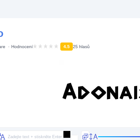
o
are
Hodnocení
4.5
25 hlasů