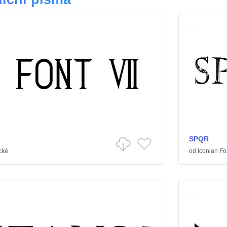
SPQR
cké
od
Iconian Fo