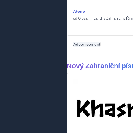
Atene
od
Giovanni Landi
v
Zahraniční
/
Řím
Advertisement
Nový Zahraniční pí