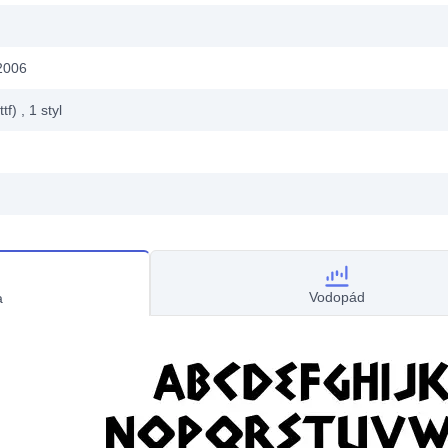
2006
ttf)
, 1
styl
Vodopád
a