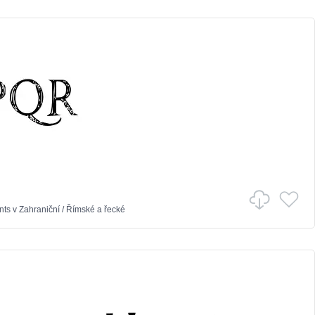
nts
v
Zahraniční
/
Římské a řecké