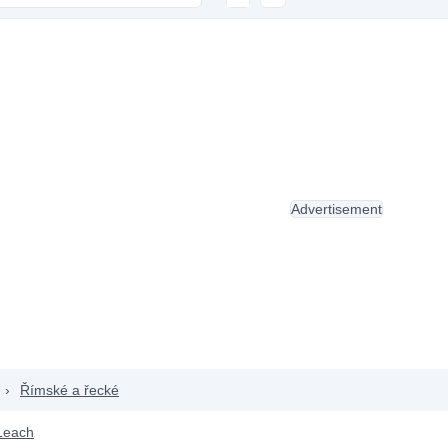
Advertisement
›
Římské a řecké
Leach