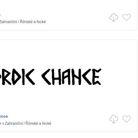
s
Zahraniční
/
Římské a řecké
ance
r
v
Zahraniční
/
Římské a řecké