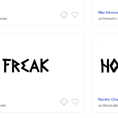
War Heroe
řecké
od
Pinisiart
v
Nordic Ch
ecké
od
Woodcutte