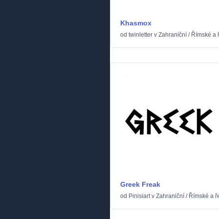
Khasmox
od
twinletter
v
Zahraniční
/
Římské a 
Greek Freak
od
Pinisiart
v
Zahraniční
/
Římské a ř