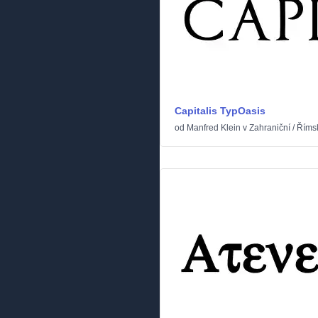
Capitalis TypOasis
od
Manfred Klein
v
Zahraniční
/
Římsk