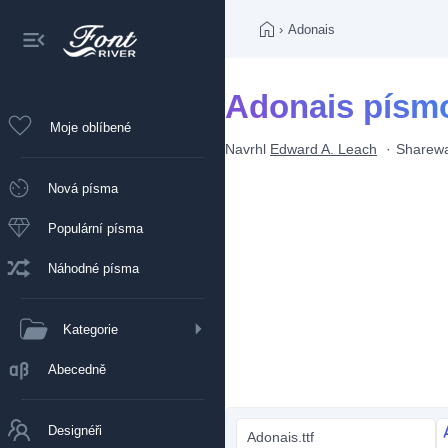
›
Adonais
Adonais písm
Moje oblíbené
Navrhl
Edward A. Leach
Sharew
Nová písma
Populární písma
Náhodné písma
Kategorie
Abecedně
Designéři
Adonais.ttf