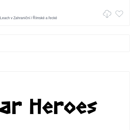
 Leach
v
Zahraniční
/
Římské a řecké