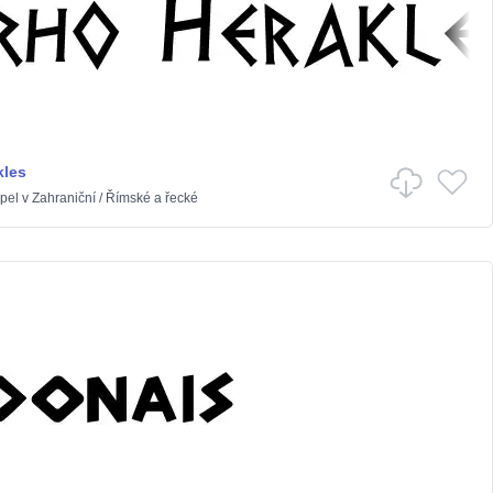
kles
pel
v
Zahraniční
/
Římské a řecké