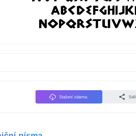
Stažení zdarma
Sdí
niční písma