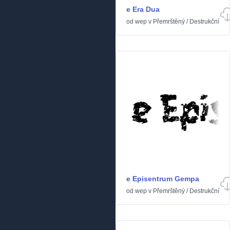
e Era Dua
od
wep
v
Přemrštěný
/
Destrukční
e Episentrum Gempa
od
wep
v
Přemrštěný
/
Destrukční