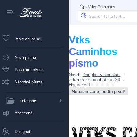
›
Vtks Caminhos
Vtks
Moje oblíbené
Caminhos
Nová písma
písmo
Populární písma
Navrhl
Douglas Vitkauskas
Zdarma pro osobní použití
Náhodné písma
Hodnocení
Nehodnoceno, buďte první!
Kategorie
Abecedně
Designéři