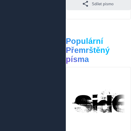
Sdílet písmo
Populární
Přemrštěný
písma