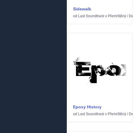
Sidewalk
od
Last Soundtrack
v
Přemrštěný
/
De
Epoxy History
od
Last Soundtrack
v
Přemrštěný
/
De