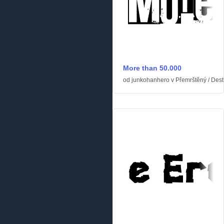
More than 50.000
od
junkohanhero
v
Přemrštěný
/
Dest