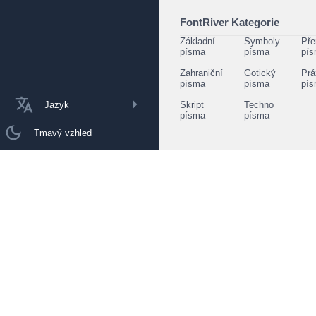
FontRiver Kategorie
Základní
Symboly
Pře
písma
písma
pí
Zahraniční
Gotický
Prá
písma
písma
pí
Jazyk
Skript
Techno
písma
písma
Tmavý vzhled