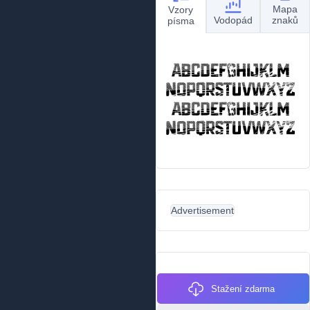
Mapa
Vzory
Vodopád
znaků
písma
Advertisement
Stažení zdarma