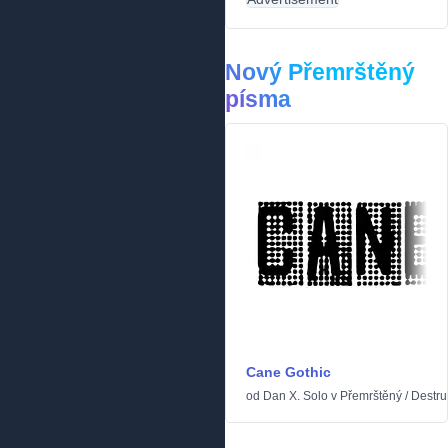
Nový Přemrštěný
písma
Cane Gothic
od
Dan X. Solo
v
Přemrštěný
/
Destru