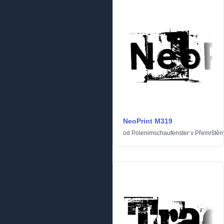
NeoPrint M319
od
Polenimschaufenster
v
Přemrštěn