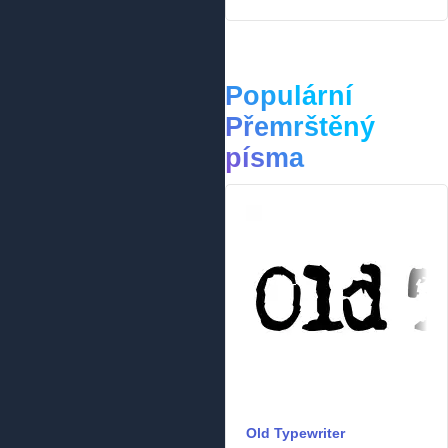
Populární
Přemrštěný
písma
Old Typewriter