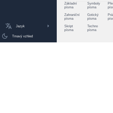
Základní
Symboly
Pře
písma
písma
pí
Zahraniční
Gotický
Prá
písma
písma
pí
Jazyk
Skript
Techno
písma
písma
Tmavý vzhled