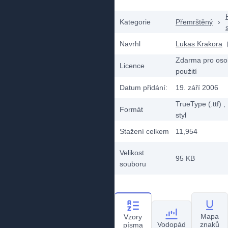
Kategorie
Přemrštěný
›
Navrhl
Lukas Krakora
Zdarma pro oso
Licence
použití
Datum přidání:
19. září 2006
TrueType (.ttf)
,
Formát
styl
Stažení celkem
11,954
Velikost
95 KB
souboru
Mapa
Vzory
Vodopád
znaků
písma