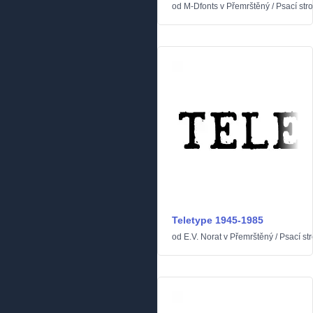
od
M-Dfonts
v
Přemrštěný
/
Psací stro
Teletype 1945-1985
od
E.V. Norat
v
Přemrštěný
/
Psací str