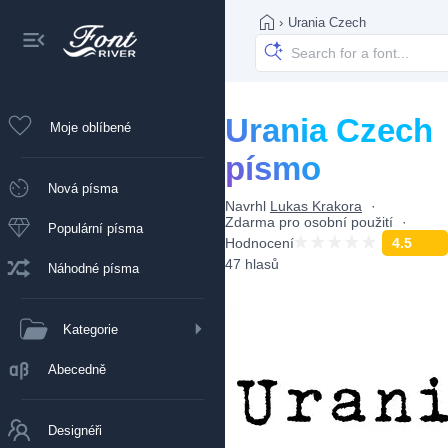
›
Urania Czech
Urania Czech
Moje oblíbené
písmo
Nová písma
Navrhl
Lukas Krakora
Zdarma pro osobní použití
Populární písma
Hodnocení
4.5
47 hlasů
Náhodné písma
Kategorie
Abecedně
Designéři