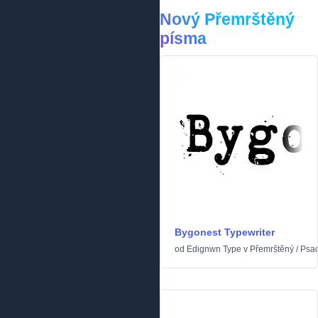
Nový Přemrštěný
písma
Bygonest Typewriter
od
Edignwn Type
v
Přemrštěný
/
Psac