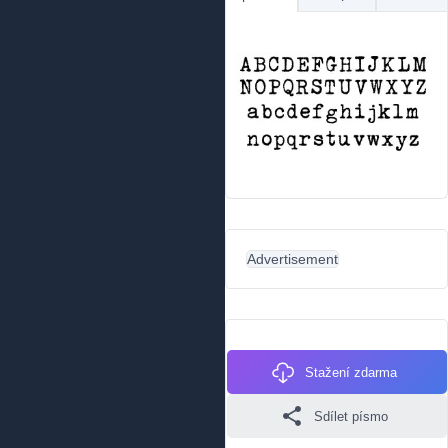
Advertisement
Stažení zdarma
Sdílet písmo