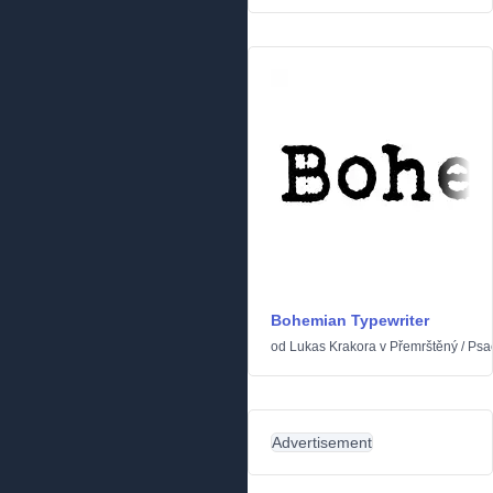
Bohemian Typewriter
od
Lukas Krakora
v
Přemrštěný
/
Psac
Advertisement