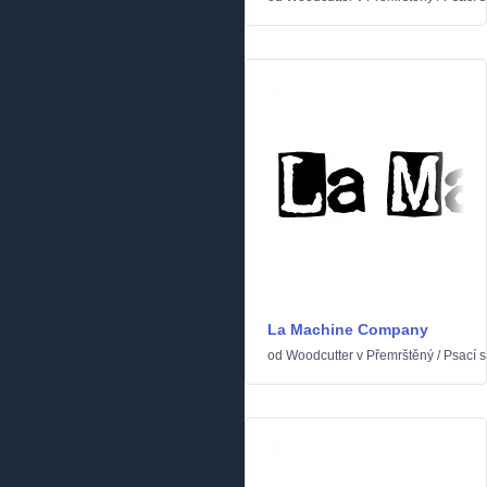
La Machine Company
od
Woodcutter
v
Přemrštěný
/
Psací s