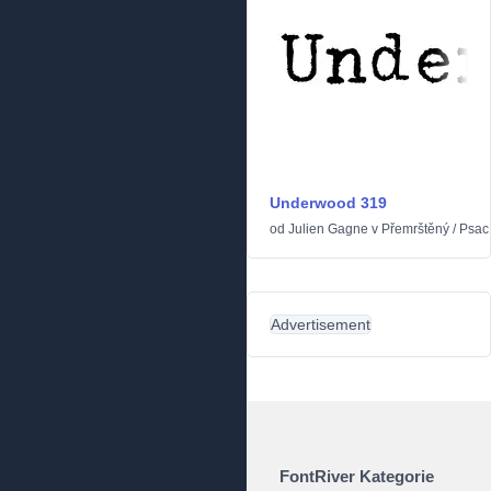
Underwood 319
od
Julien Gagne
v
Přemrštěný
/
Psací
Advertisement
FontRiver Kategorie