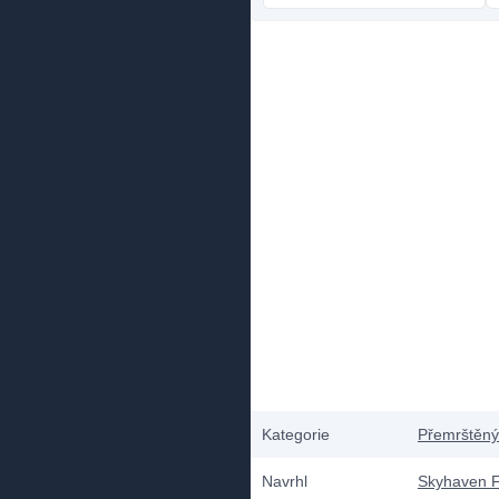
Kategorie
Přemrštěný
Navrhl
Skyhaven F