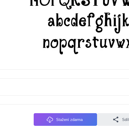
Stažení zdarma
Sdí