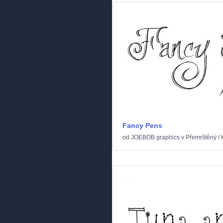
Fancy Pens
od
JOEBOB graphics
v
Přemrštěný
/