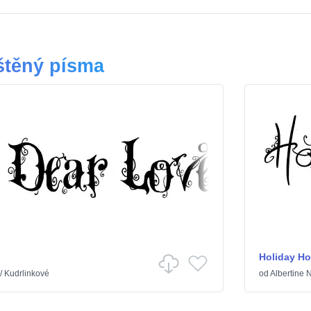
štěný písma
Holiday H
/
Kudrlinkové
od
Albertine 