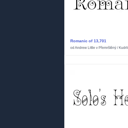
Romanic of 13,701
od
Andrew Little
v
Přemrštěný
/
Kudrl