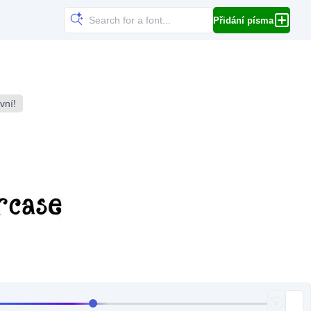
Přidání písma
vní!