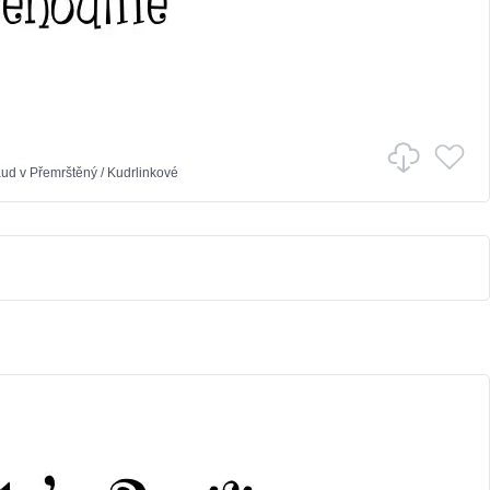
aud
v
Přemrštěný
/
Kudrlinkové