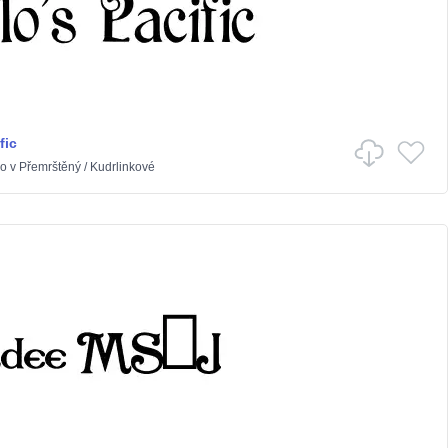
fic
lo
v
Přemrštěný
/
Kudrlinkové