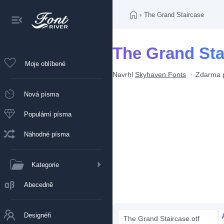
›
The Grand Staircase
The Grand Sta
Moje oblíbené
Navrhl
Skyhaven Fonts
Zdarma p
Nová písma
Populární písma
Náhodné písma
Kategorie
Abecedně
Designéři
The Grand Staircase.otf