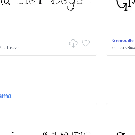
Grenouille
Kudrlinkové
od
Louis Rig
ísma