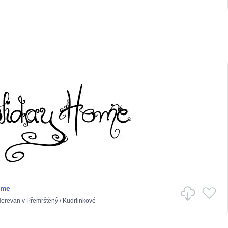
ome
Nerevan
v
Přemrštěný
/
Kudrlinkové