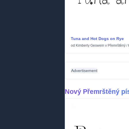
Tuna and Hot Dogs on Rye
od
Kimberly Geswein
v
Přemrštěný
/
Advertisement
Nový Přemrštěný p