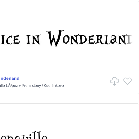
onderland
illo LÃ³pez
v
Přemrštěný
/
Kudrlinkové