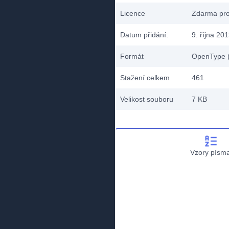
Licence
Zdarma pro
Datum přidání:
9. října 20
Formát
OpenType (
Stažení celkem
461
Velikost souboru
7 KB
Vzory písm