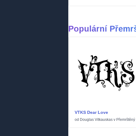
Populární Přemr
VTKS Dear Love
od
Douglas Vitkauskas
v
Přemrštěný