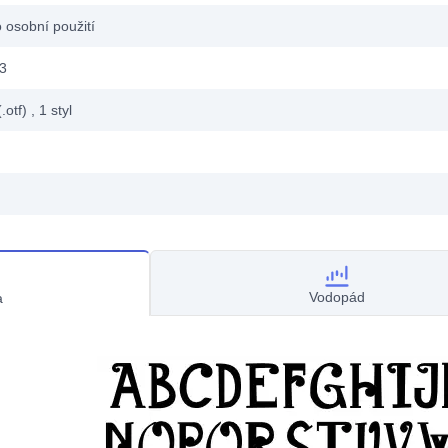
 osobní použití
13
.otf)
, 1
styl
Vodopád
a