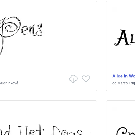
Alice in W
Kudrlinkové
od
Marco Truj