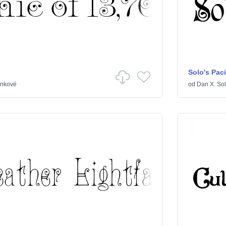
Solo's Paci
inkové
od
Dan X. So