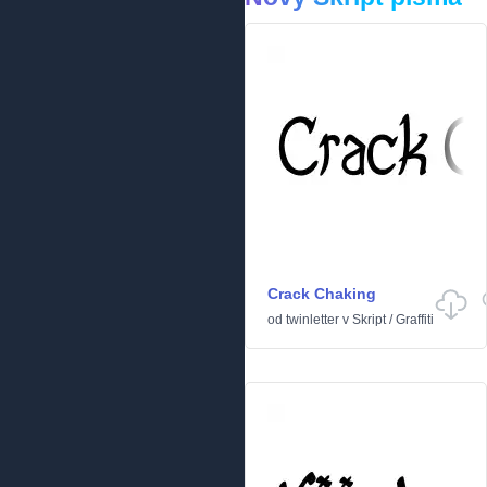
Crack Chaking
od
twinletter
v
Skript
/
Graffiti