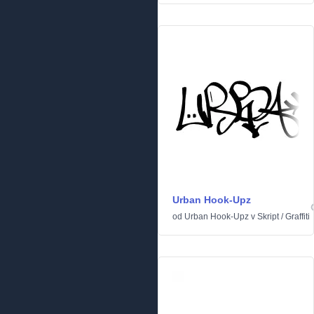
Urban Hook-Upz
od
Urban Hook-Upz
v
Skript
/
Graffiti