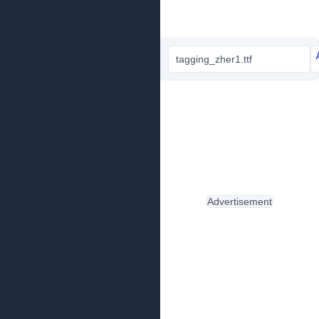
tagging_zher1.ttf
Advertisement