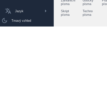
Zahraniční
Gotický
Prá
písma
písma
pí
Jazyk
Skript
Techno
písma
písma
Tmavý vzhled