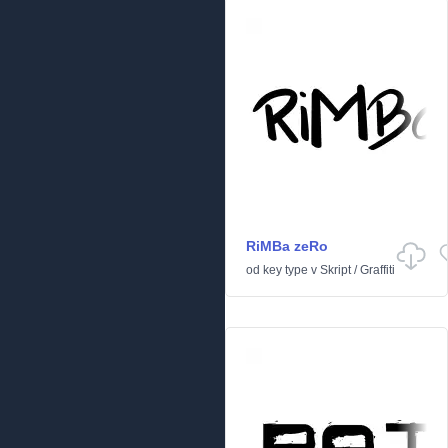
RiMBa zeRo
od
key type
v
Skript
/
Graffiti