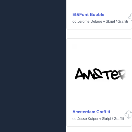
El&Font Bubble
od
Jérôme Delage
v
Skript
/
Graffiti
Amsterdam Graffiti
od
Jesse Kuiper
v
Skript
/
Graffiti