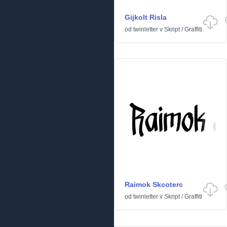
Gijkolt Risla
od
twinletter
v
Skript
/
Graffiti
Raimok Skcoterc
od
twinletter
v
Skript
/
Graffiti