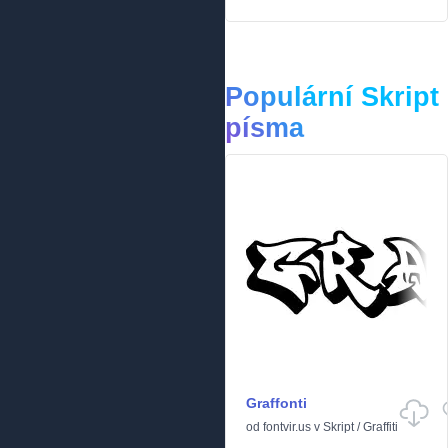
Populární Skript
písma
Graffonti
od
fontvir.us
v
Skript
/
Graffiti