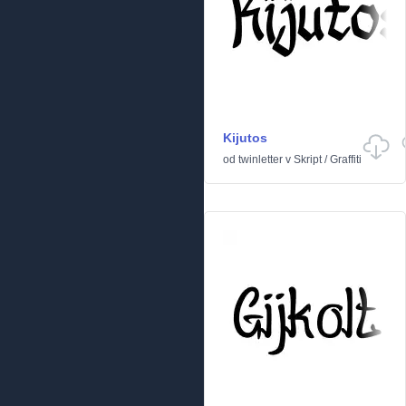
Kijutos
od
twinletter
v
Skript
/
Graffiti