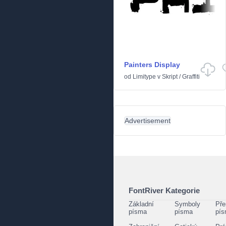
Painters Display
od
Limitype
v
Skript
/
Graffiti
Advertisement
FontRiver Kategorie
Základní
Symboly
Pře
písma
písma
pí