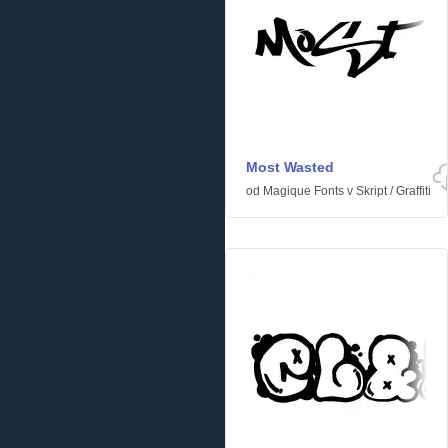
Most Wasted
od
Magique Fonts
v
Skript
/
Graffiti