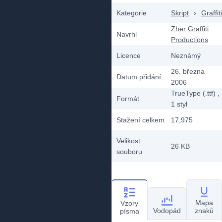
Kategorie
Skript
›
Graffiti
Zher Graffiti
Navrhl
Productions
Licence
Neznámý
26. března
Datum přidání:
2006
TrueType (.ttf)
,
Formát
1
styl
Stažení celkem
17,975
Velikost
26 KB
souboru
Mapa
Vzory
Vodopád
znaků
písma