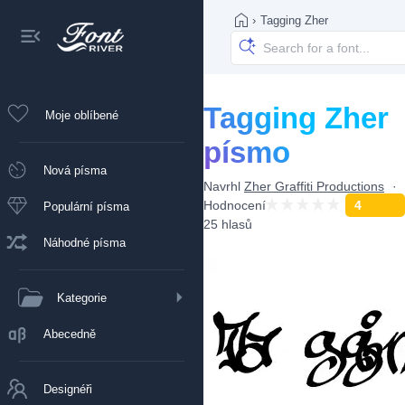
›
Tagging Zher
Tagging Zher
Moje oblíbené
písmo
Nová písma
Navrhl
Zher Graffiti Productions
Hodnocení
4
Populární písma
25 hlasů
Náhodné písma
Kategorie
Abecedně
Designéři