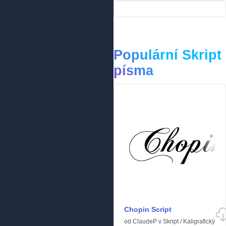
Populární Skript
písma
Chopin Script
od
ClaudeP
v
Skript
/
Kaligrafický