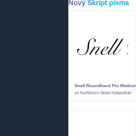
Nový Skript písma
Snell Roundhand Pro Mediu
od
FontStruct
v
Skript
/
Kaligrafický