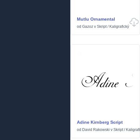
Mutlu Ornamental
od
Gazoz
v
Skript
/
Kaligrafický
Adine Kirnberg Script
od
David Rakowski
v
Skript
/
Kaligraf