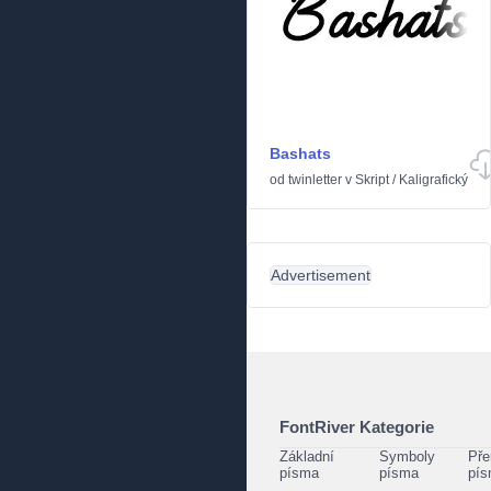
Bashats
od
twinletter
v
Skript
/
Kaligrafický
Advertisement
FontRiver Kategorie
Základní
Symboly
Pře
písma
písma
pí