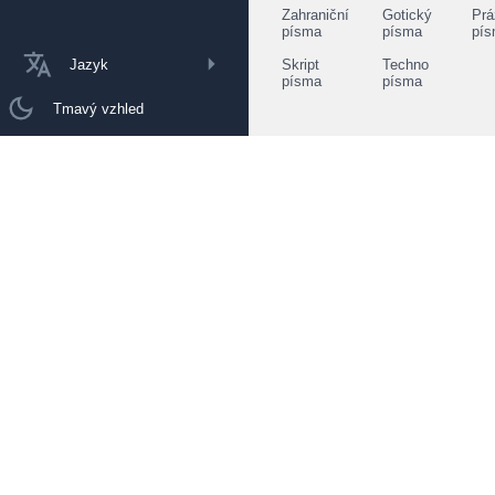
Zahraniční
Gotický
Prá
písma
písma
pí
Jazyk
Skript
Techno
písma
písma
Tmavý vzhled