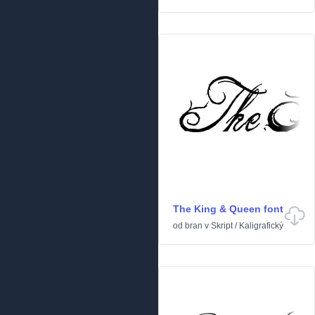
The King & Queen font
od
bran
v
Skript
/
Kaligrafický