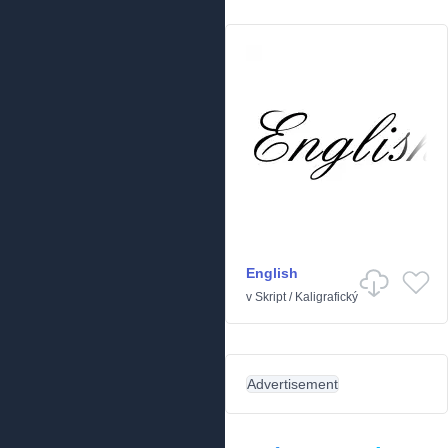
English
v
Skript
/
Kaligrafický
Advertisement