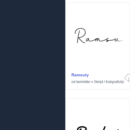
Ramsuty
od
twinletter
v
Skript
/
Kaligrafický