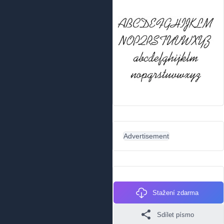
Advertisement
Stažení zdarma
Sdílet písmo