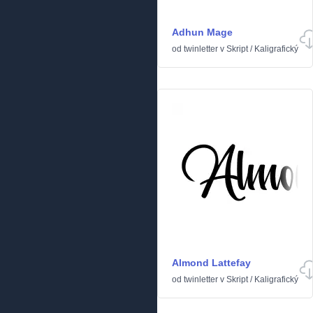
Adhun Mage
od
twinletter
v
Skript
/
Kaligrafický
Almond Lattefay
od
twinletter
v
Skript
/
Kaligrafický