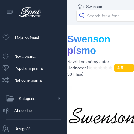
›
Swenson
Swenson
Moje oblíbené
písmo
Nová písma
Navrhl
neznámý autor
Hodnocení
4.5
Populární písma
38 hlasů
Náhodné písma
Kategorie
Abecedně
Designéři