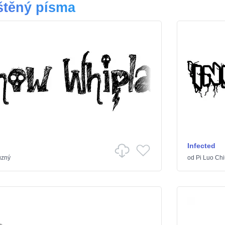
štěný písma
Infected
zný
od
Pi Luo Chi