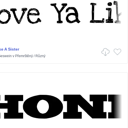
e A Sister
Geswein
v
Přemrštěný
/
Různý