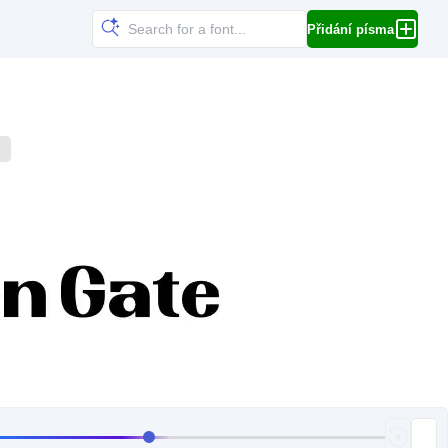
Přidání písma
!