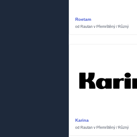
Roetam
od
Rautan
v
Přemrštěný
/
Různý
Karina
od
Rautan
v
Přemrštěný
/
Různý