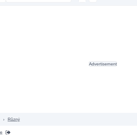
Advertisement
›
Různý
pe