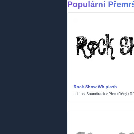
Populární Přemr
Rock Show Whiplash
od
Last Soundtrack
v
Přemrštěný
/
Rů