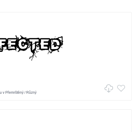
u
v
Přemrštěný
/
Různý