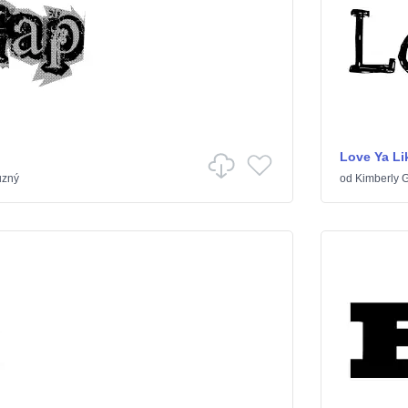
Love Ya Lik
zný
od
Kimberly 