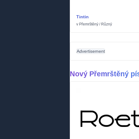
Tintin
v
Přemrštěný
/
Různý
Advertisement
Nový Přemrštěný p