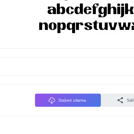
Stažení zdarma
Sdí