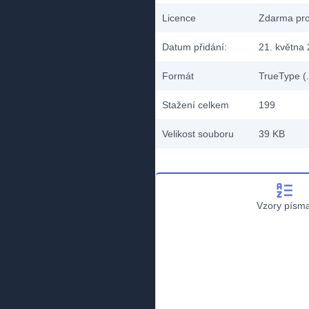
Licence
Zdarma pro
Datum přidání:
21. května
Formát
TrueType (.
Stažení celkem
199
Velikost souboru
39 KB
Vzory písm