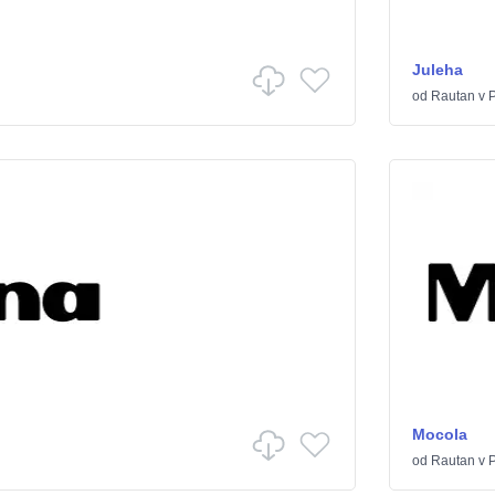
Juleha
od
Rautan
v
P
Mocola
od
Rautan
v
P