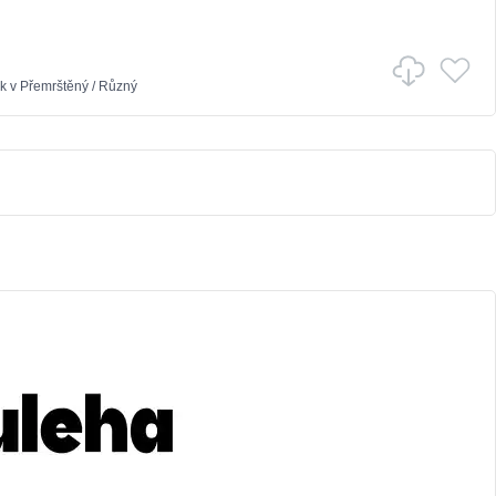
k
v
Přemrštěný
/
Různý