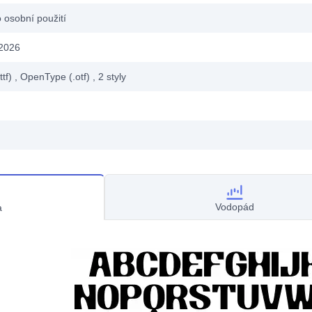
 osobní použití
 2026
ttf)
, OpenType (.otf)
, 2
styly
Vodopád
a