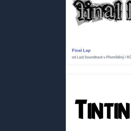
Final Lap
od
Last Soundtrack
v
Přemrštěný
/
Rů