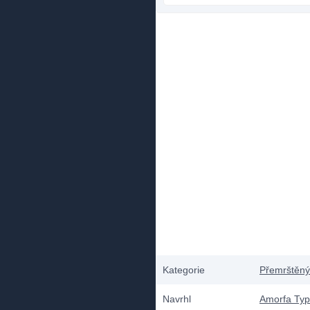
Kategorie
Přemrštěný
Navrhl
Amorfa Ty