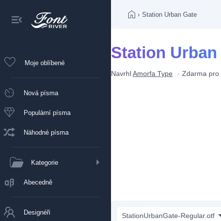
›
Station Urban Gate
Station Urban
Moje oblíbené
Navrhl
Amorfa Type
Zdarma pro 
Nová písma
Populární písma
Náhodné písma
Kategorie
Abecedně
Designéři
StationUrbanGate-Regular.otf