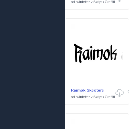
od
twinletter
v
Skript
/
Graffiti
Raimok Skcoterc
od
twinletter
v
Skript
/
Graffiti