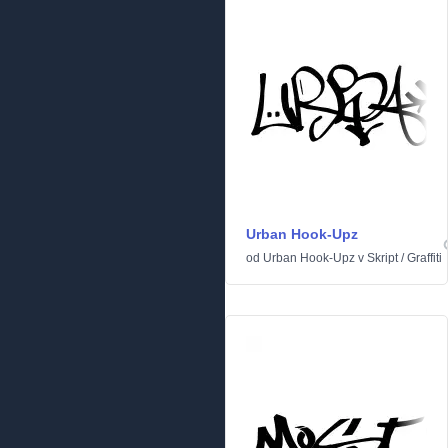
Urban Hook-Upz
od
Urban Hook-Upz
v
Skript
/
Graffiti