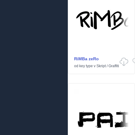
RiMBa zeRo
od
key type
v
Skript
/
Graffiti