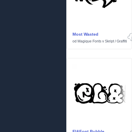
Most Wasted
od
Magique Fonts
v
Skript
/
Graffiti
El&Font Bubble