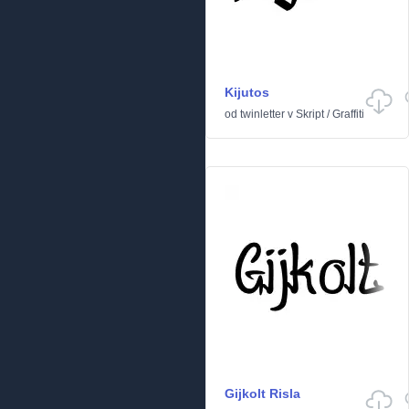
Kijutos
od
twinletter
v
Skript
/
Graffiti
Gijkolt Risla