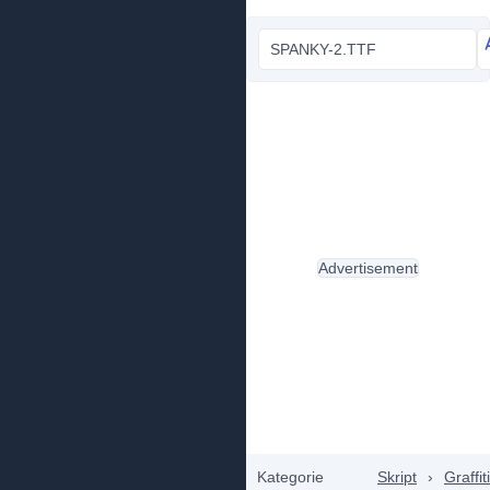
SPANKY-2.TTF
Advertisement
Kategorie
Skript
›
Graffiti