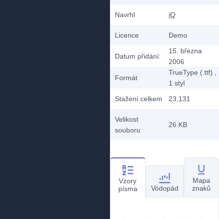
Navrhl
iQ
Licence
Demo
15. března
Datum přidání:
2006
TrueType (.ttf)
,
Formát
1
styl
Stažení celkem
23,131
Velikost
26 KB
souboru
Mapa
Vzory
Vodopád
znaků
písma