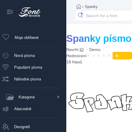
›
Spanky
Spanky písmo
Moje oblíbené
Navrhl
iQ
Demo
Nová písma
Hodnocení
4
18 hlasů
Populární písma
Náhodné písma
Kategorie
Abecedně
Designéři