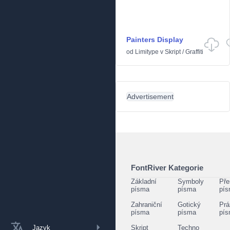
Painters Display
od
Limitype
v
Skript
/
Graffiti
Advertisement
FontRiver Kategorie
Základní
Symboly
Pře
písma
písma
pí
Zahraniční
Gotický
Prá
písma
písma
pí
Jazyk
Skript
Techno