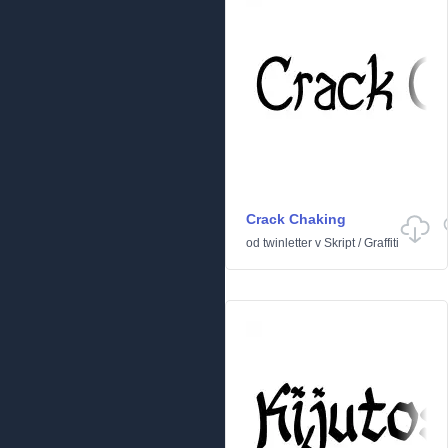
Crack Chaking
od
twinletter
v
Skript
/
Graffiti