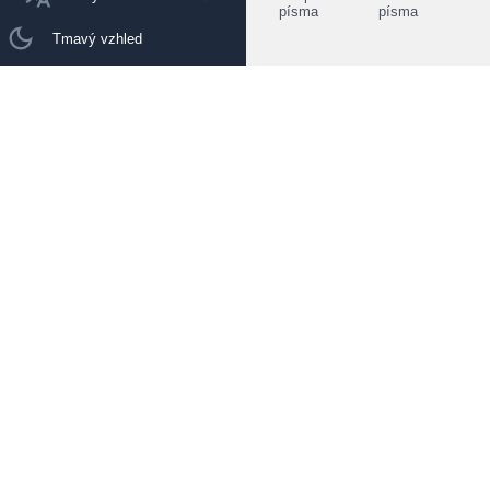
písma
písma
Tmavý vzhled