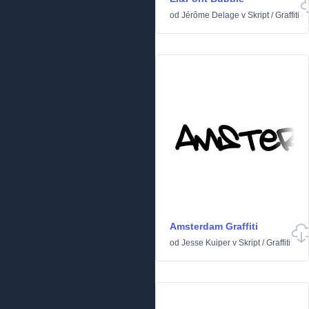
od
Jérôme Delage
v
Skript
/
Graffiti
Amsterdam Graffiti
od
Jesse Kuiper
v
Skript
/
Graffiti