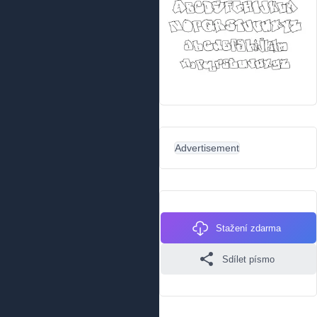
Advertisement
Stažení zdarma
Sdílet písmo