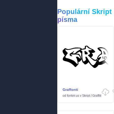
Populární Skript
písma
Graffonti
od
fontvir.us
v
Skript
/
Graffiti