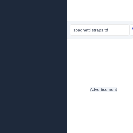
spaghetti straps.ttf
Advertisement