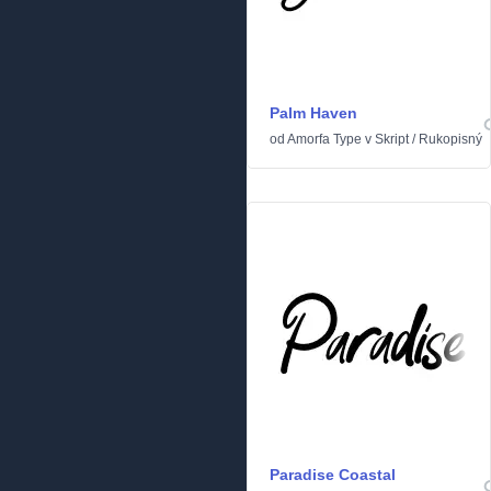
Palm Haven
od
Amorfa Type
v
Skript
/
Rukopisný
Paradise Coastal