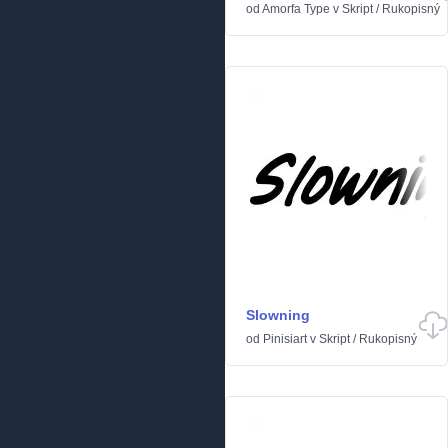
od
Amorfa Type
v
Skript
/
Rukopisný
Slowning
od
Pinisiart
v
Skript
/
Rukopisný