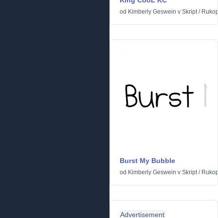
King CooL KC
od
Kimberly Geswein
v
Skript
/
Rukop
Burst My Bubble
od
Kimberly Geswein
v
Skript
/
Rukop
Advertisement