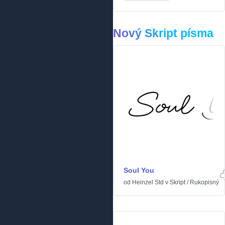
Nový Skript písma
Soul You
od
Heinzel Std
v
Skript
/
Rukopisný