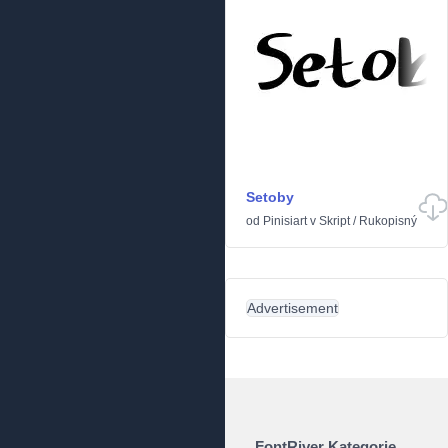
Setoby
od
Pinisiart
v
Skript
/
Rukopisný
Advertisement
FontRiver Kategorie