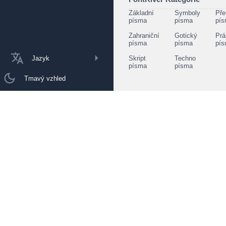
Základní
Symboly
Pře
písma
písma
pí
Zahraniční
Gotický
Prá
písma
písma
pí
Jazyk
Skript
Techno
písma
písma
Tmavý vzhled