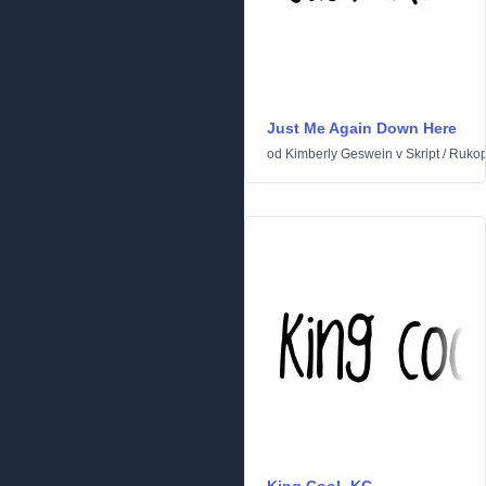
Just Me Again Down Here
od
Kimberly Geswein
v
Skript
/
Rukop