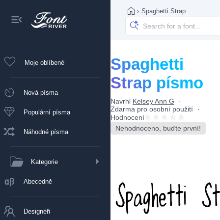
›
Spaghetti Strap
Spaghetti
Moje oblíbené
Strap písmo
Nová písma
Navrhl
Kelsey Ann G
Zdarma pro osobní použití
Populární písma
Hodnocení
Nehodnoceno, buďte první!
Náhodné písma
Kategorie
Abecedně
Designéři