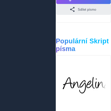
Sdílet písmo
Populární Skript
písma