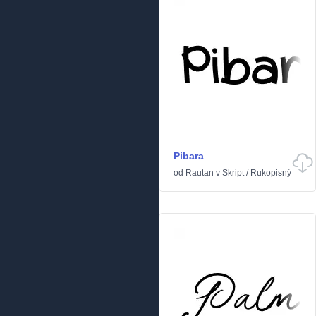
Pibara
od
Rautan
v
Skript
/
Rukopisný