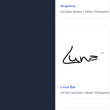
Angelina
od
Angie Durbin
v
Skript
/
Rukopisný
Luna Bar
od
Fat Cat Fonts
v
Skript
/
Rukopisný