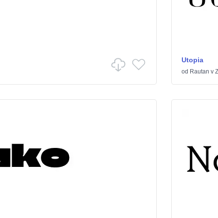
Utopia
od
Rautan
v
Z