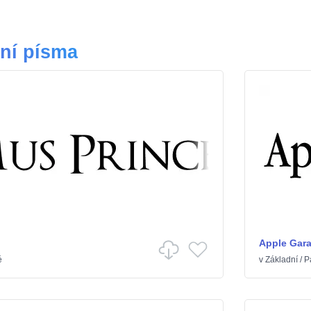
dní písma
Apple Gar
é
v
Základní
/
P