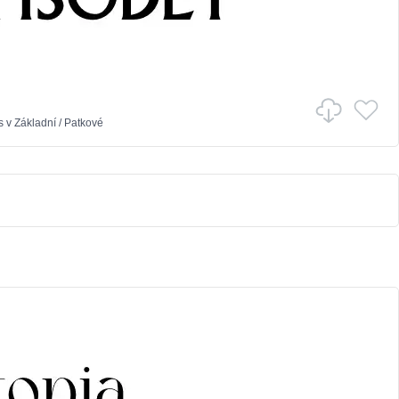
s
v
Základní
/
Patkové