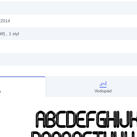
 2014
ttf)
, 1
styl
Vodopád
a