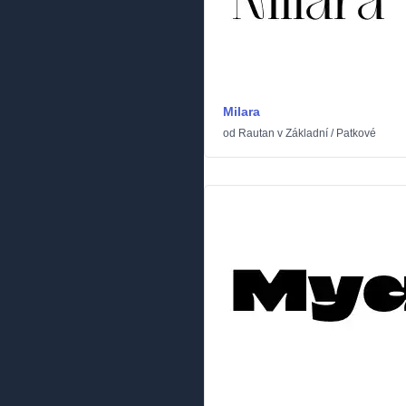
Milara
od
Rautan
v
Základní
/
Patkové