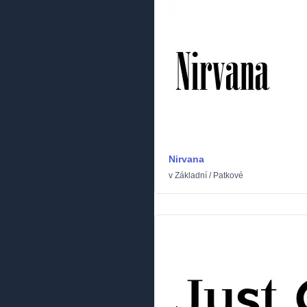
Nirvana
v
Základní
/
Patkové