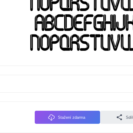
Stažení zdarma
Sdí