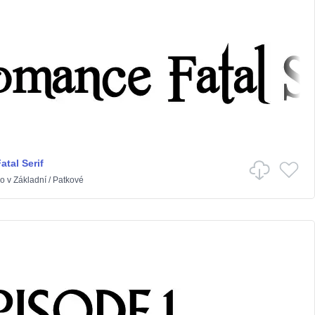
tal Serif
o
v
Základní
/
Patkové