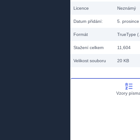
Licence
Neznámý
Datum přidání:
5. prosince
Formát
TrueType (.
Stažení celkem
11,604
Velikost souboru
20 KB
Vzory písm