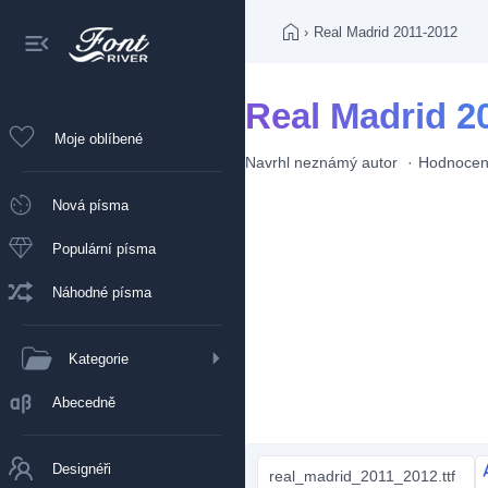
›
Real Madrid 2011-2012
Real Madrid 2
Moje oblíbené
Navrhl
neznámý autor
Hodnocen
Nová písma
Populární písma
Náhodné písma
Kategorie
Abecedně
Designéři
real_madrid_2011_2012.ttf