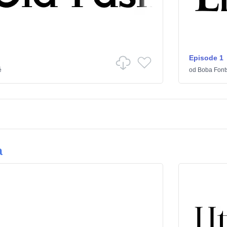
Episode 1
é
od
Boba Font
a