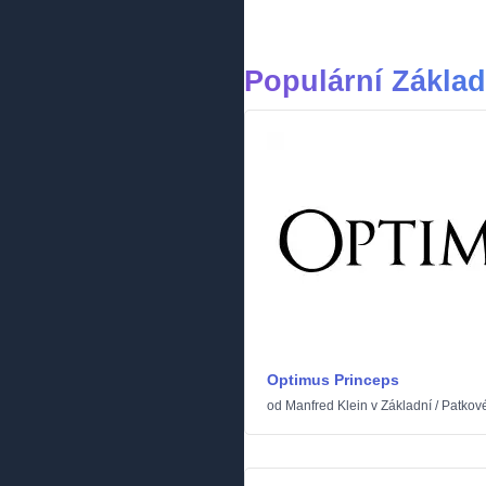
Populární Zákla
Optimus Princeps
od
Manfred Klein
v
Základní
/
Patkov