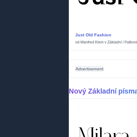
Just Old Fashion
od
Manfred Klein
v
Základní
/
Patkov
Advertisement
Nový Základní písm