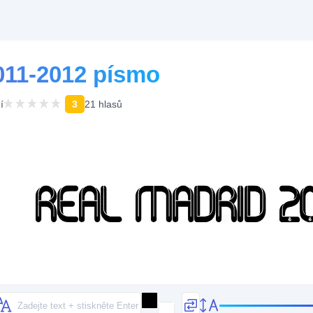
011-2012 písmo
í
3
21 hlasů