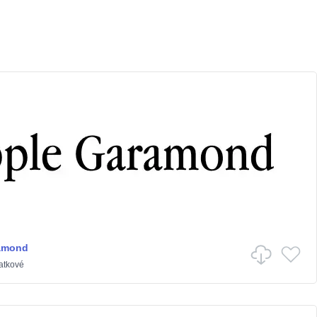
amond
atkové