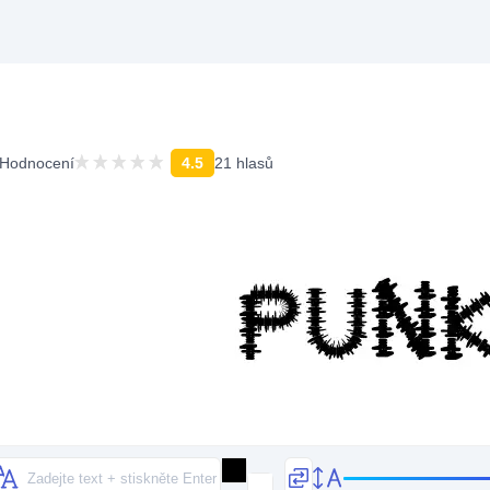
Hodnocení
4.5
21 hlasů