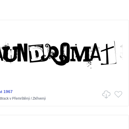
t 1967
dtrack
v
Přemrštěný
/
Zkřivený