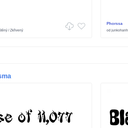
Phorssa
štěný
/
Zkřivený
od
junkohanh
ísma