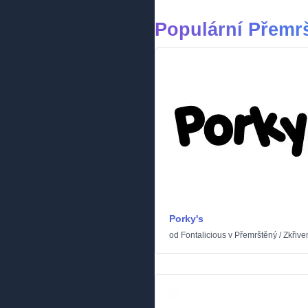
Populární Přemr
Porky's
od
Fontalicious
v
Přemrštěný
/
Zkřive