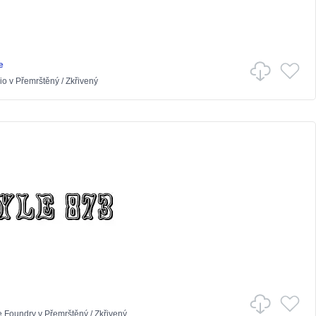
e
io
v
Přemrštěný
/
Zkřivený
e Foundry
v
Přemrštěný
/
Zkřivený