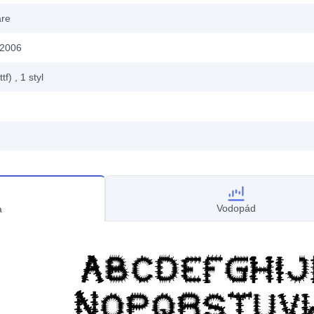
are
 2006
ttf)
, 1
styl
Vodopád
a