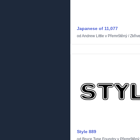
Japanese of 11,077
od
Andrew Little
v
Přemrštěný
/
Zkřiv
Style 889
od
Bruce Type Foundry
v
Přemrštěný