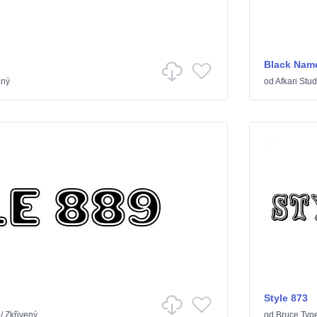
Black Nam
ený
od
Afkari Stud
Style 873
/
Zkřivený
od
Bruce Typ