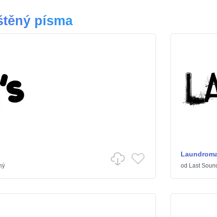
štěný písma
Laundroma
ný
od
Last Soun