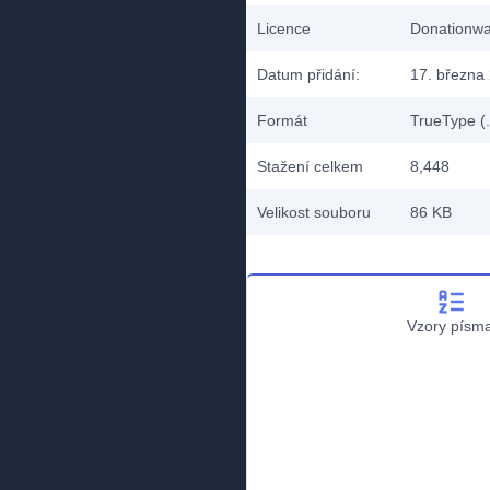
Licence
Donationw
Datum přidání:
17. března
Formát
TrueType (.
Stažení celkem
8,448
Velikost souboru
86 KB
Vzory písm