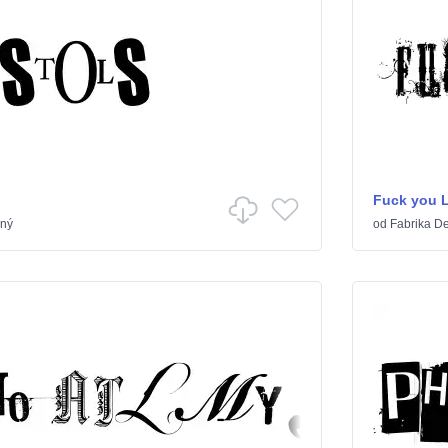
Fuck you 
ený
od
Fabrika D