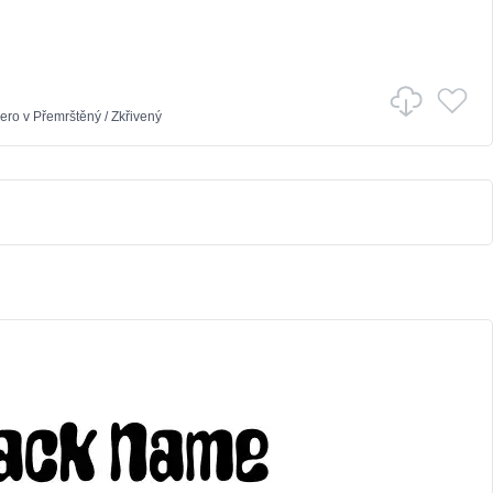
ero
v
Přemrštěný
/
Zkřivený