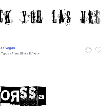
Las Vegas
e Typos
v
Přemrštěný
/
Zkřivený