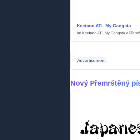
Keetano ATL My Gangsta
od
Keetano ATL My Gangsta
v
Přemr
Advertisement
Nový Přemrštěný p