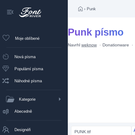
›
Punk
Punk písmo
Moje oblíbené
Navrhl
weknow
Donationware
Nová písma
Populární písma
Náhodné písma
Kategorie
Abecedně
Designéři
PUNK.ttf