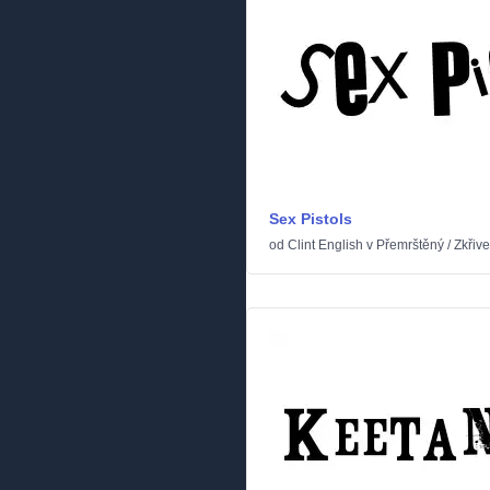
Sex Pistols
od
Clint English
v
Přemrštěný
/
Zkřiv