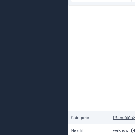
Kategorie
Přemrštěný
Navrhl
weknow