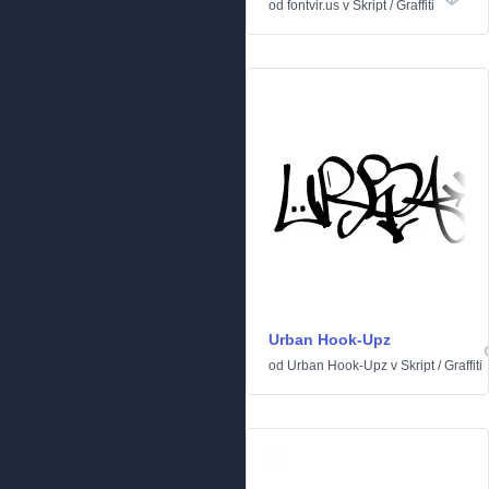
od
fontvir.us
v
Skript
/
Graffiti
Urban Hook-Upz
od
Urban Hook-Upz
v
Skript
/
Graffiti