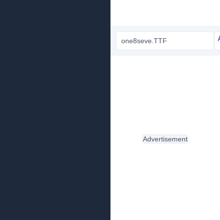
one8seve.TTF
Advertisement