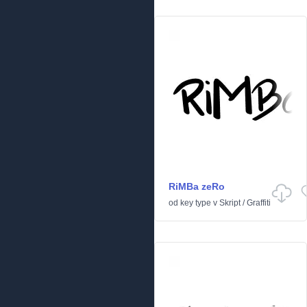
RiMBa zeRo
od
key type
v
Skript
/
Graffiti