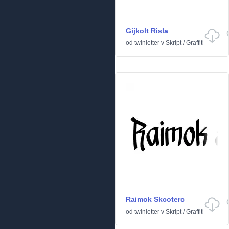
Gijkolt Risla
od
twinletter
v
Skript
/
Graffiti
Raimok Skcoterc
od
twinletter
v
Skript
/
Graffiti