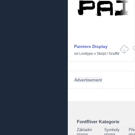
Painters Display
od
Limitype
v
Skript
/
Graffiti
Advertisement
FontRiver Kategorie
Základní
Symboly
Pře
písma
písma
pí