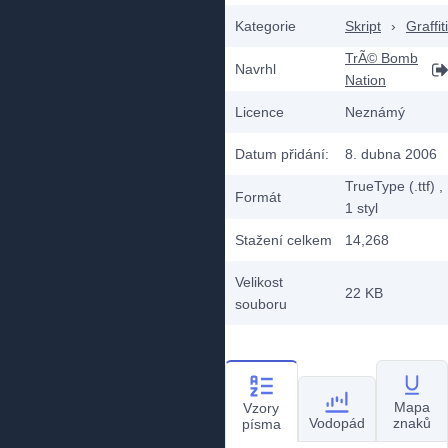
Kategorie
Skript
›
Graffiti
TrÃ© Bomb
Navrhl
Nation
Licence
Neznámý
Datum přidání:
8. dubna 2006
TrueType (.ttf)
,
Formát
1
styl
Stažení celkem
14,268
Velikost
22 KB
souboru
Mapa
Vzory
Vodopád
znaků
písma