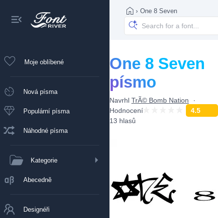
›
One 8 Seven
One 8 Seven
Moje oblíbené
písmo
Nová písma
Navrhl
TrÃ© Bomb Nation
Hodnocení
4.5
Populární písma
13 hlasů
Náhodné písma
Kategorie
Abecedně
Designéři