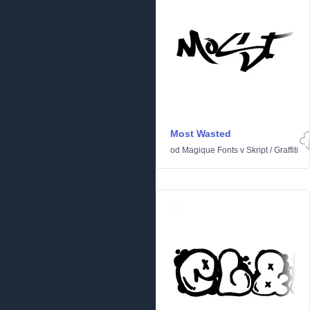
Most Wasted
od
Magique Fonts
v
Skript
/
Graffiti