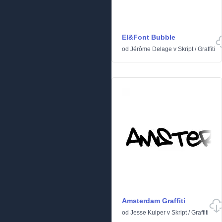
El&Font Bubble
od
Jérôme Delage
v
Skript
/
Graffiti
Amsterdam Graffiti
od
Jesse Kuiper
v
Skript
/
Graffiti