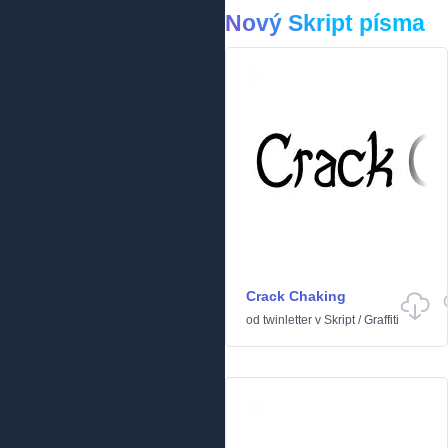
Nový Skript písma
Crack Chaking
od
twinletter
v
Skript
/
Graffiti