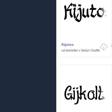
Kijutos
od
twinletter
v
Skript
/
Graffiti