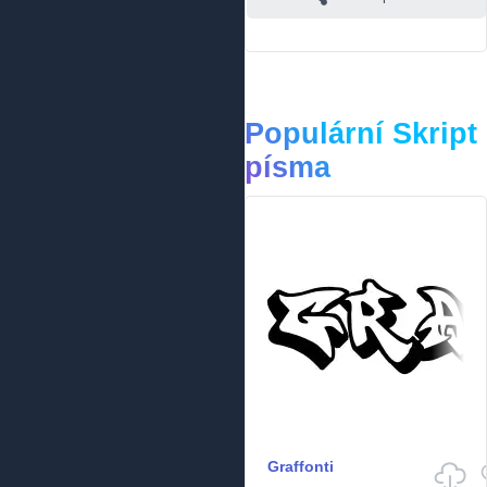
Populární Skript
písma
Graffonti