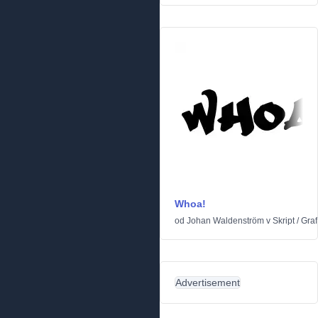
Whoa!
od
Johan Waldenström
v
Skript
/
Graff
Advertisement