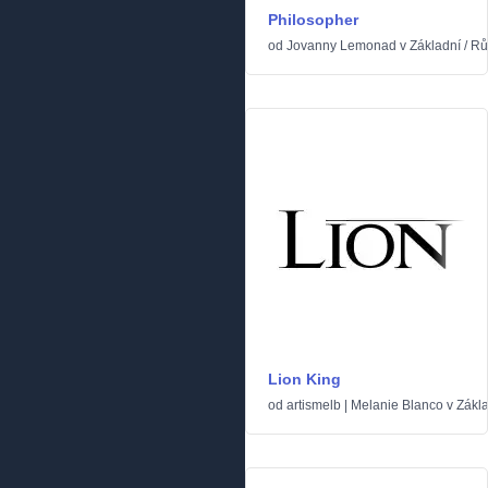
Philosopher
od
Jovanny Lemonad
v
Základní
/
Rů
Lion King
od
artismelb | Melanie Blanco
v
Zákl