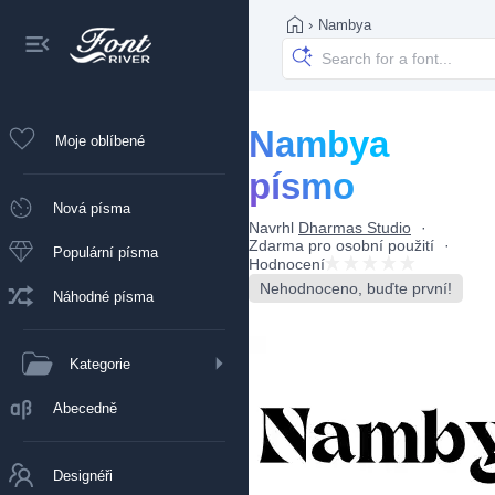
›
Nambya
Nambya
Moje oblíbené
písmo
Nová písma
Navrhl
Dharmas Studio
Zdarma pro osobní použití
Populární písma
Hodnocení
Nehodnoceno, buďte první!
Náhodné písma
Kategorie
Abecedně
Designéři