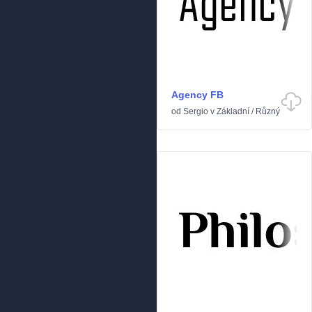
Agency FB
od
Sergio
v
Základní
/
Různý