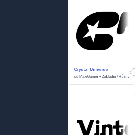
Crystal Universe
od
MaxiGamer
v
Základní
/
Různý