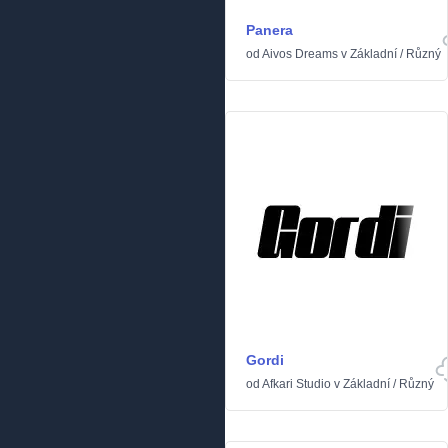
Panera
od
Aivos Dreams
v
Základní
/
Různý
Gordi
od
Afkari Studio
v
Základní
/
Různý