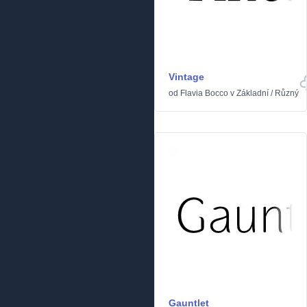
Vintage
od
Flavia Bocco
v
Základní
/
Různý
Gauntlet