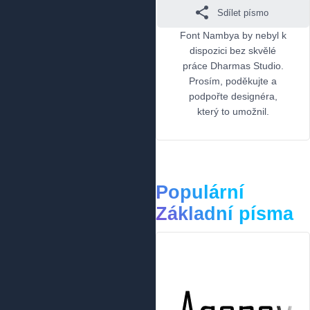
Sdílet písmo
Font Nambya by nebyl k
dispozici bez skvělé
práce Dharmas Studio.
Prosím, poděkujte a
podpořte designéra,
který to umožnil.
Populární
Základní písma