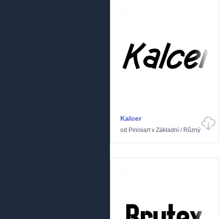
Kalcer
od
Pinisiart
v
Základní
/
Různý