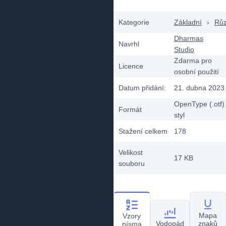
Kategorie
Základní
›
Rů
Dharmas
Navrhl
Studio
Zdarma pro
Licence
osobní použití
Datum přidání:
21. dubna 2023
OpenType (.otf)
Formát
styl
Stažení celkem
178
Velikost
17 KB
souboru
Mapa
Vzory
Vodopád
znaků
písma