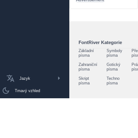
FontRiver Kategorie
Základní
Symboly
Pře
písma
písma
pí
Zahraniční
Gotický
Prá
písma
písma
pí
Jazyk
Skript
Techno
písma
písma
Tmavý vzhled