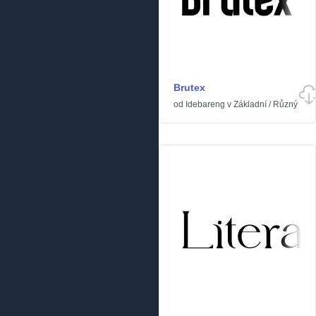
Brutex
od
Idebareng
v
Základní
/
Různý