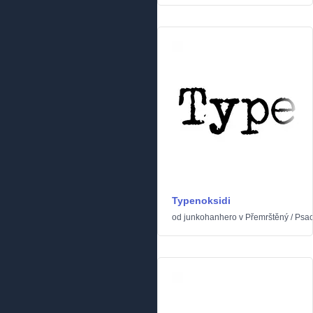
Typenoksidi
od
junkohanhero
v
Přemrštěný
/
Psací