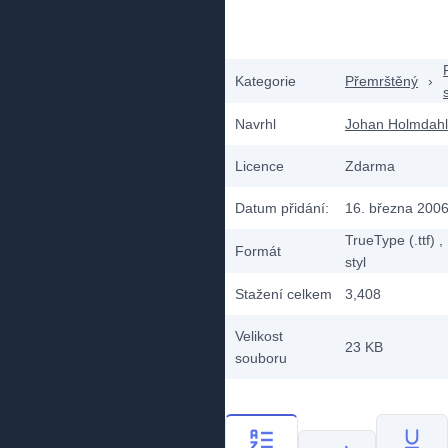
Kategorie
Přemrštěný
›
Navrhl
Johan Holmdahl
Licence
Zdarma
Datum přidání:
16. března 200
TrueType (.ttf)
,
Formát
styl
Stažení celkem
3,408
Velikost
23 KB
souboru