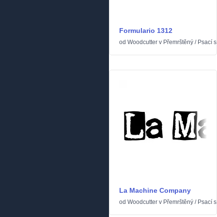
Formulario 1312
od
Woodcutter
v
Přemrštěný
/
Psací s
La Machine Company
od
Woodcutter
v
Přemrštěný
/
Psací s