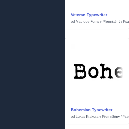
Veteran Typewriter
od
Magique Fonts
v
Přemrštěný
/
Psac
Bohemian Typewriter
od
Lukas Krakora
v
Přemrštěný
/
Psac