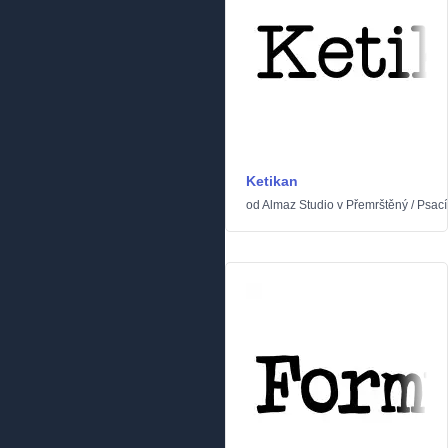
Ketikan
od
Almaz Studio
v
Přemrštěný
/
Psací 