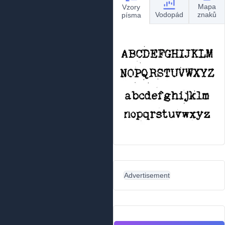
Mapa
Vzory
Vodopád
znaků
písma
Advertisement