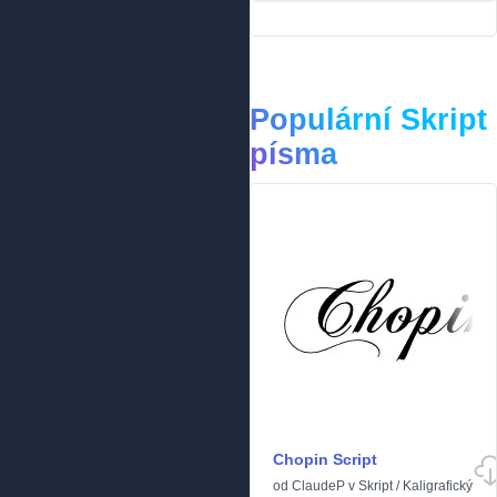
Populární Skript
písma
Chopin Script
od
ClaudeP
v
Skript
/
Kaligrafický