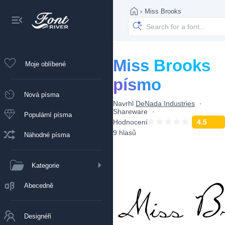
›
Miss Brooks
Miss Brooks
Moje oblíbené
písmo
Nová písma
Navrhl
DeNada Industries
Shareware
Populární písma
Hodnocení
4.5
9 hlasů
Náhodné písma
Kategorie
Abecedně
Designéři