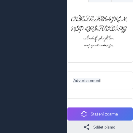
Advertisement
Stažení zdarma
Sdílet písmo