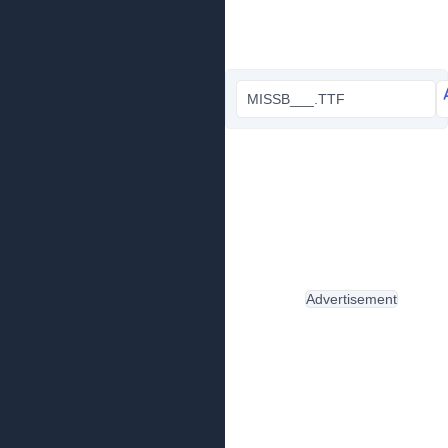
MISSB___.TTF
Advertisement