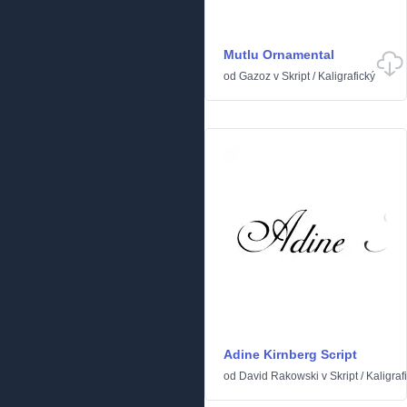
Mutlu Ornamental
od
Gazoz
v
Skript
/
Kaligrafický
Adine Kirnberg Script
od
David Rakowski
v
Skript
/
Kaligraf