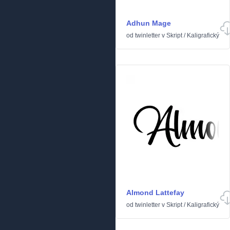
Adhun Mage
od
twinletter
v
Skript
/
Kaligrafický
Almond Lattefay
od
twinletter
v
Skript
/
Kaligrafický