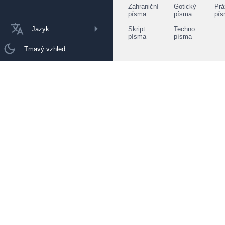
Zahraniční
Gotický
Prá
písma
písma
pí
Jazyk
Skript
Techno
písma
písma
Tmavý vzhled