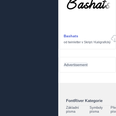
Bashats
od
twinletter
v
Skript
/
Kaligrafický
Advertisement
FontRiver Kategorie
Základní
Symboly
Pře
písma
písma
pí