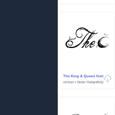
The King & Queen font
od
bran
v
Skript
/
Kaligrafický