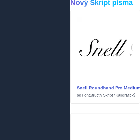
Nový Skript písma
Snell Roundhand Pro Mediu
od
FontStruct
v
Skript
/
Kaligrafický