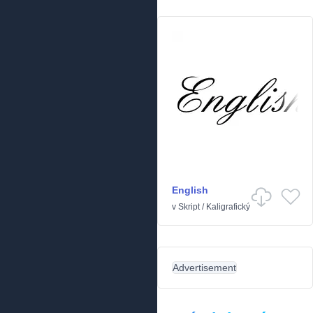
English
v
Skript
/
Kaligrafický
Advertisement