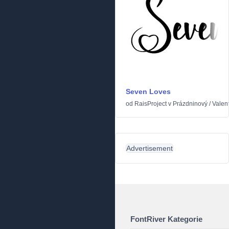
Seven Loves
od
RaisProject
v
Prázdninový
/
Valen
Advertisement
FontRiver Kategorie