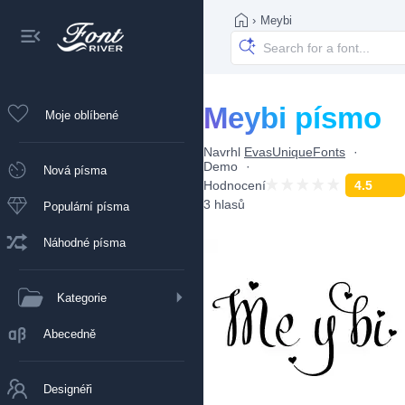
›
Meybi
Meybi písmo
Moje oblíbené
Navrhl
EvasUniqueFonts
Demo
Nová písma
Hodnocení
4.5
3 hlasů
Populární písma
Náhodné písma
Kategorie
Abecedně
Designéři