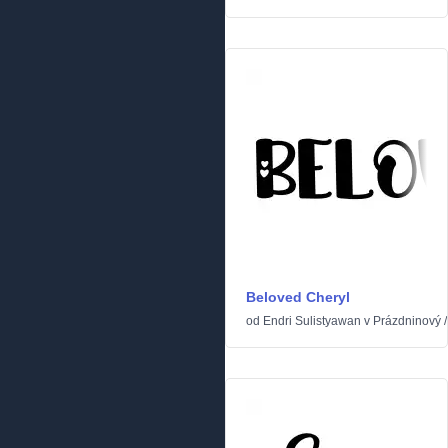
Beloved Cheryl
od
Endri Sulistyawan
v
Prázdninový