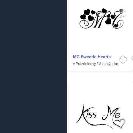
MC Sweetie Hearts
v
Prázdninový
/
Valentýnské