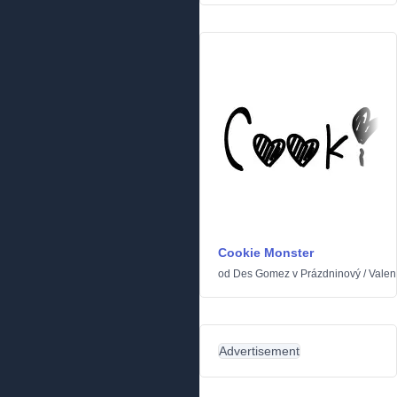
Cookie Monster
od
Des Gomez
v
Prázdninový
/
Valen
Advertisement