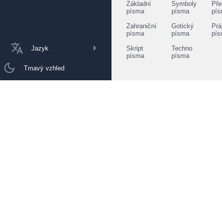
Základní
Symboly
Pře
písma
písma
pí
Zahraniční
Gotický
Prá
písma
písma
pí
Jazyk
Skript
Techno
písma
písma
Tmavý vzhled