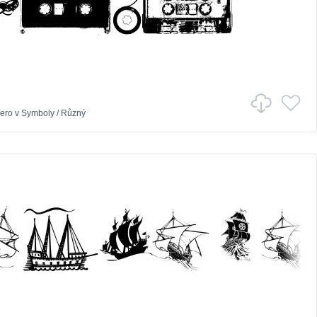
ero
v
Symboly
/
Různý