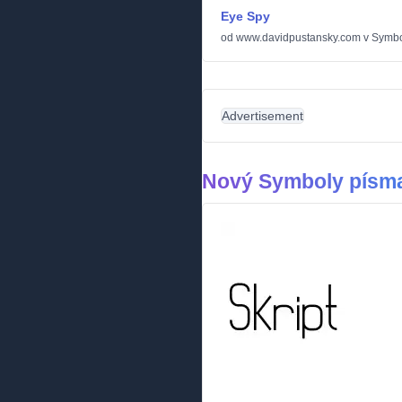
Eye Spy
od
www.davidpustansky.com
v
Symbo
Advertisement
Nový Symboly písm