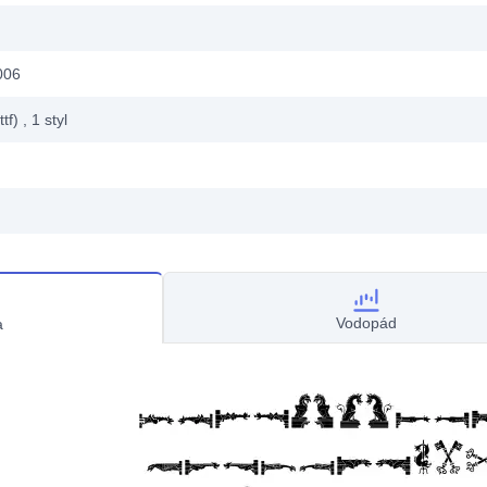
006
ttf)
, 1
styl
Vodopád
a