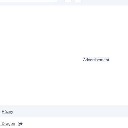
Advertisement
Různý
he Dragon