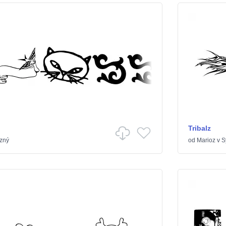
Tribalz
zný
od
Marioz
v
S