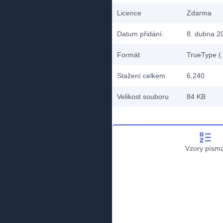
Licence
Zdarma
Datum přidání:
8. dubna 2
Formát
TrueType (.
Stažení celkem
6,240
Velikost souboru
84 KB
Vzory písm