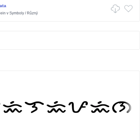
ata
ein
v
Symboly
/
Různý