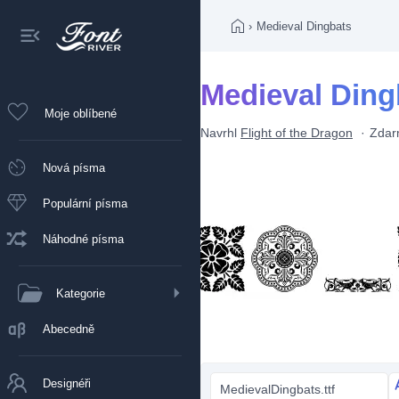
›
Medieval Dingbats
Medieval Ding
Moje oblíbené
Navrhl
Flight of the Dragon
Zda
Nová písma
Populární písma
Náhodné písma
Kategorie
Abecedně
Designéři
MedievalDingbats.ttf