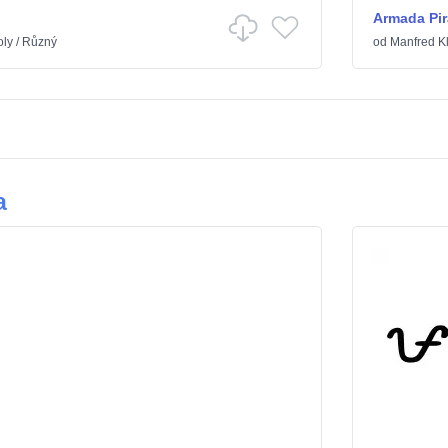
Armada Pir
ly
/
Různý
od
Manfred Kl
a