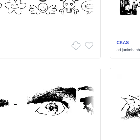
CKAS
od
junkohanh