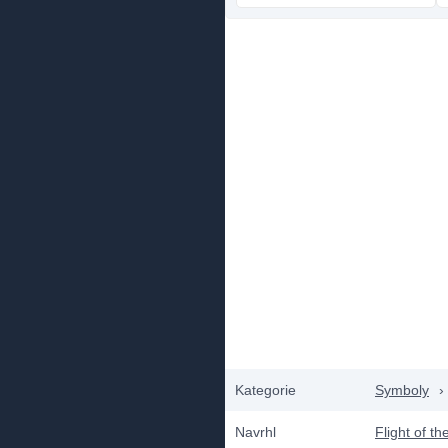
Kategorie
Symboly
›
Navrhl
Flight of t