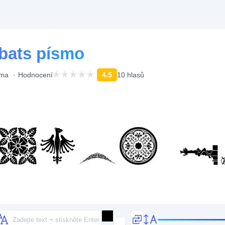
bats písmo
rma
Hodnocení
4.5
10 hlasů