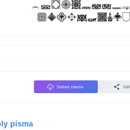
Stažení zdarma
Sdí
ly písma