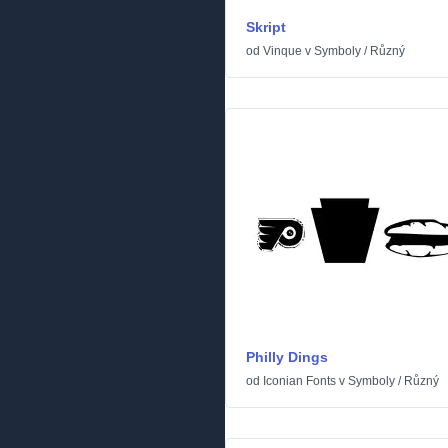
Skript
od
Vinque
v
Symboly
/
Různý
Philly Dings
od
Iconian Fonts
v
Symboly
/
Různý