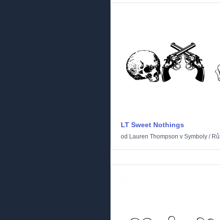
LT Sweet Nothings
od
Lauren Thompson
v
Symboly
/
Rů