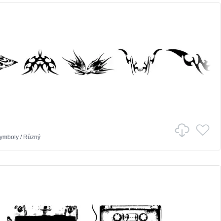
ymboly
/
Různý