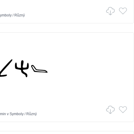
ymboly
/
Různý
amin
v
Symboly
/
Různý