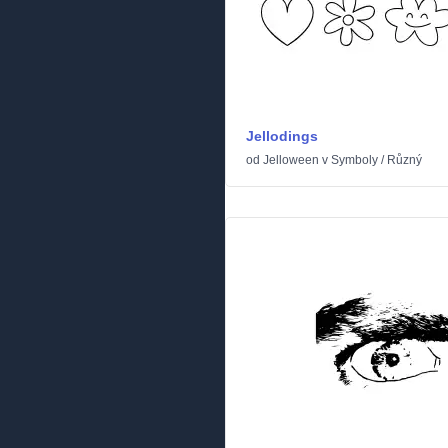
Jellodings
od
Jelloween
v
Symboly
/
Různý