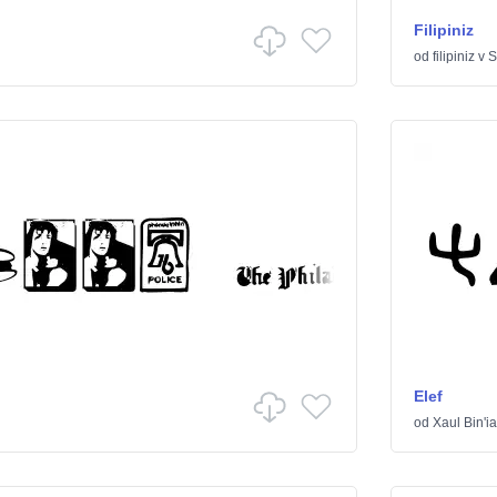
Filipiniz
od
filipiniz
v
S
Elef
od
Xaul Bin'i