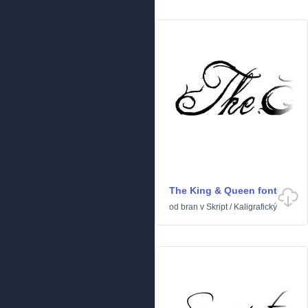
The King & Queen font
od
bran
v
Skript
/
Kaligrafický