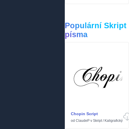
Populární Skript
písma
Chopin Script
od
ClaudeP
v
Skript
/
Kaligrafický