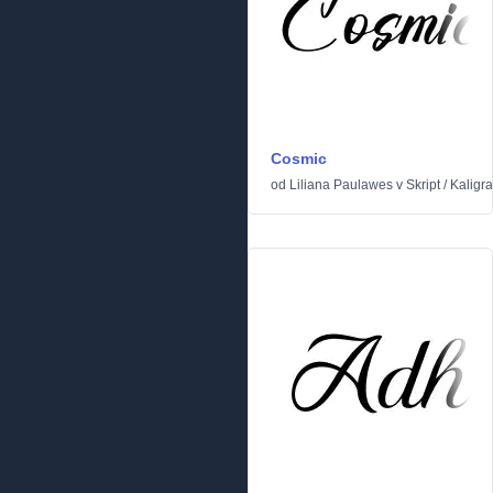
Cosmic
od
Liliana Paulawes
v
Skript
/
Kaligra