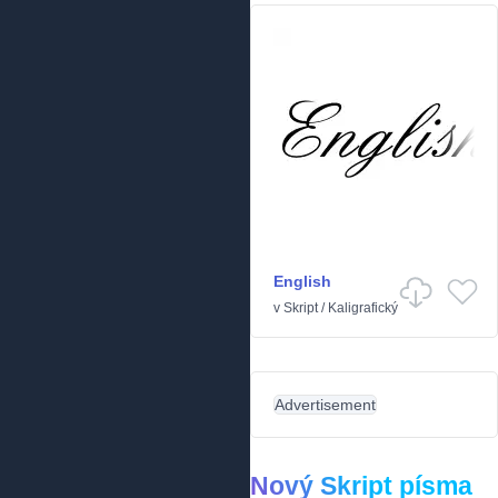
English
v
Skript
/
Kaligrafický
Advertisement
Nový Skript písma