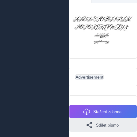
Advertisement
Stažení zdarma
Sdílet písmo