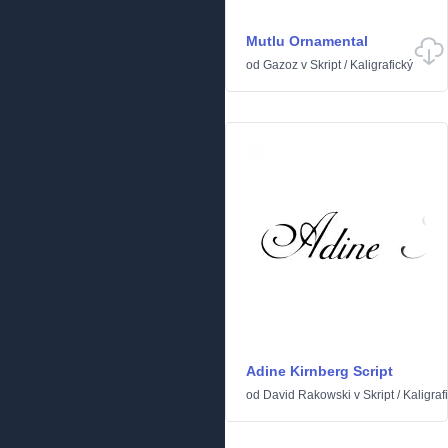
Mutlu Ornamental
od
Gazoz
v
Skript
/
Kaligrafický
Adine Kirnberg Script
od
David Rakowski
v
Skript
/
Kaligraf