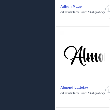
Adhun Mage
od
twinletter
v
Skript
/
Kaligrafický
Almond Lattefay
od
twinletter
v
Skript
/
Kaligrafický