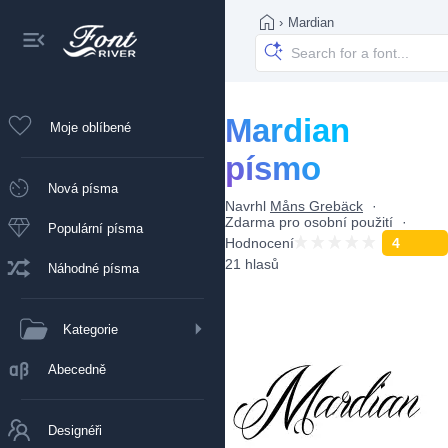
›
Mardian
Mardian
Moje oblíbené
písmo
Nová písma
Navrhl
Måns Grebäck
Zdarma pro osobní použití
Populární písma
Hodnocení
4
21 hlasů
Náhodné písma
Kategorie
Abecedně
Designéři