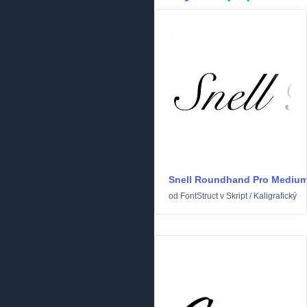
Snell Roundhand Pro Mediu
od
FontStruct
v
Skript
/
Kaligrafický