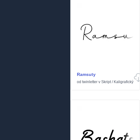
Ramsuty
od
twinletter
v
Skript
/
Kaligrafický