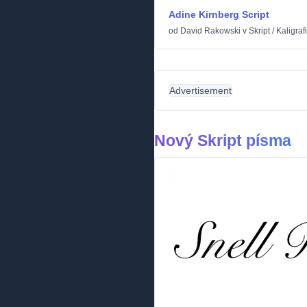
Adine Kirnberg Script
od
David Rakowski
v
Skript
/
Kaligraf
Advertisement
Nový Skript písma