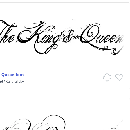
 Queen font
pt
/
Kaligrafický