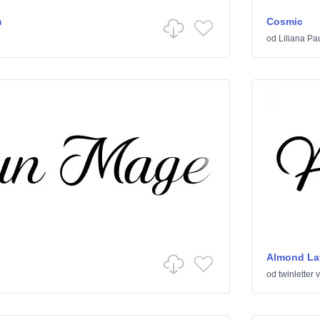
m
Cosmic
od
Liliana P
Almond Lat
od
twinletter