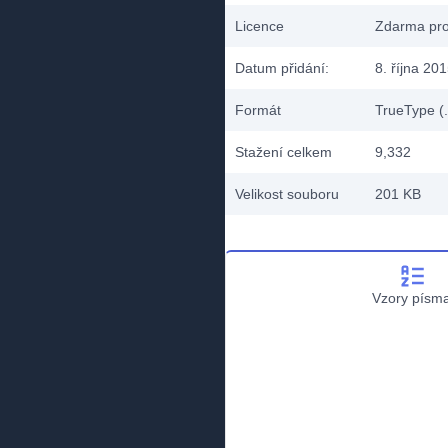
Licence
Zdarma pro
Datum přidání:
8. října 20
Formát
TrueType (.
Stažení celkem
9,332
Velikost souboru
201 KB
Vzory písm