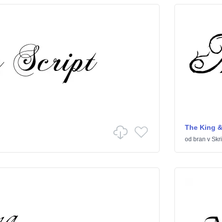
The King &
od
bran
v
Skri