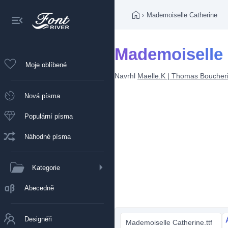
›
Mademoiselle Catherine
Mademoiselle 
Moje oblíbené
Navrhl
Maelle.K | Thomas Boucher
Nová písma
Populární písma
Náhodné písma
Kategorie
Abecedně
Designéři
Mademoiselle Catherine.ttf