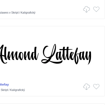
aulawes
v
Skript
/
Kaligrafický
tefay
v
Skript
/
Kaligrafický