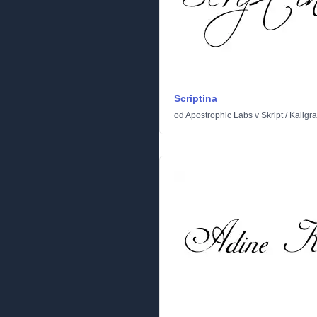
Scriptina
od
Apostrophic Labs
v
Skript
/
Kaligra