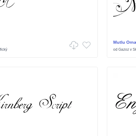
Mutlu Orn
fický
od
Gazoz
v
Sk