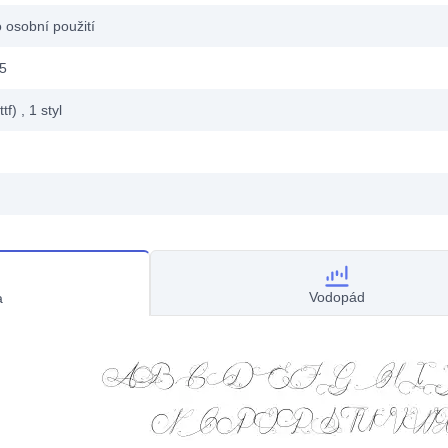
 osobní použití
15
ttf)
, 1
styl
Vodopád
a