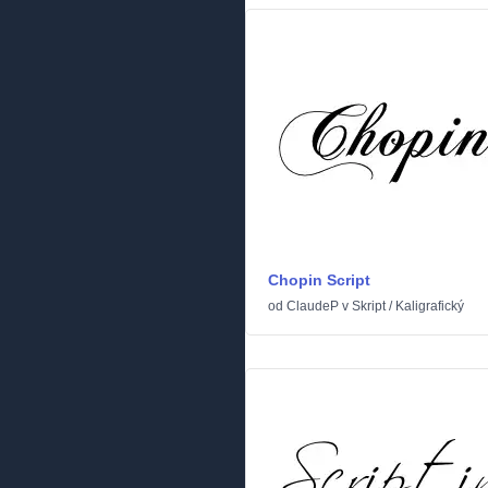
Chopin Script
od
ClaudeP
v
Skript
/
Kaligrafický