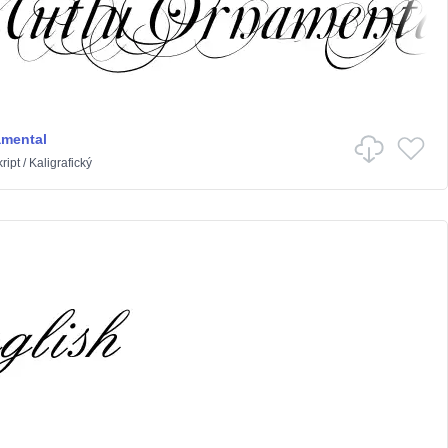
amental
ript
/
Kaligrafický