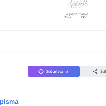
Stažení zdarma
Sdí
 písma