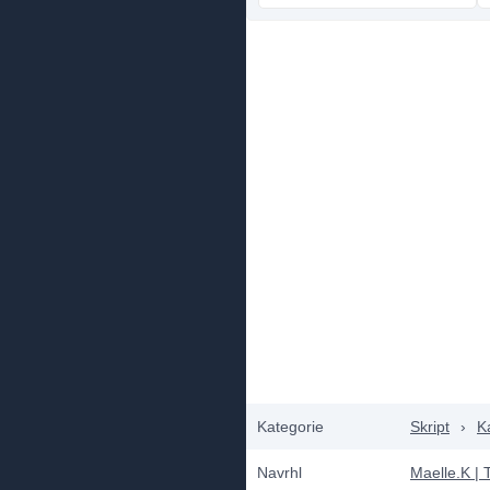
Kategorie
Skript
›
Ka
Navrhl
Maelle.K |