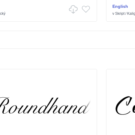
English
ický
v
Skript
/
Kalig