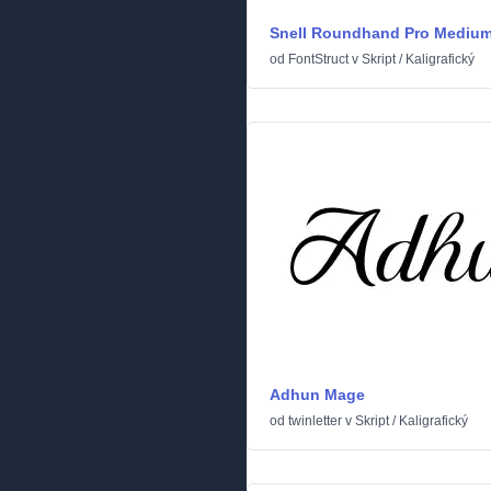
Snell Roundhand Pro Mediu
od
FontStruct
v
Skript
/
Kaligrafický
Adhun Mage
od
twinletter
v
Skript
/
Kaligrafický