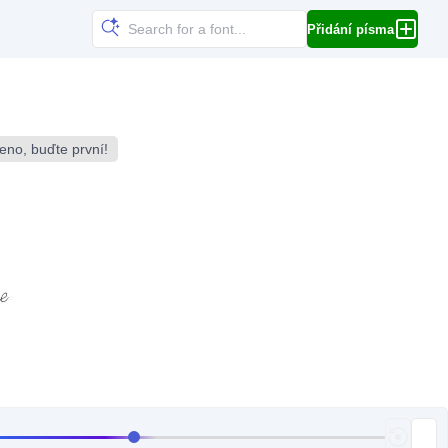
Přidání písma
no, buďte první!