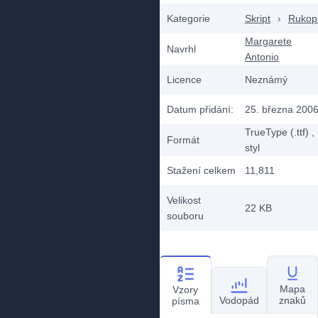
Kategorie
Skript
›
Rukop
Margarete
Navrhl
Antonio
Licence
Neznámý
Datum přidání:
25. března 200
TrueType (.ttf)
,
Formát
styl
Stažení celkem
11,811
Velikost
22 KB
souboru
Mapa
Vzory
Vodopád
znaků
písma