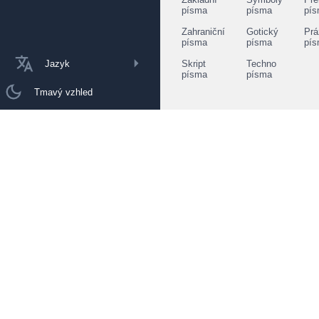
písma
písma
pí
Zahraniční
Gotický
Prá
písma
písma
pí
Jazyk
Skript
Techno
písma
písma
Tmavý vzhled