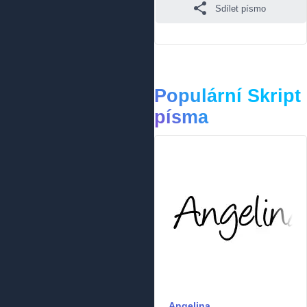
Sdílet písmo
Populární Skript
písma
Angelina