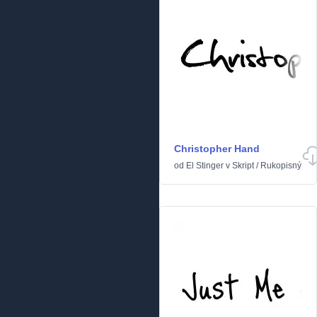
Christopher Hand
od
El Stinger
v
Skript
/
Rukopisný