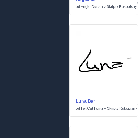
od
Angie Durbin
v
Skript
/
Rukopisný
Luna Bar
od
Fat Cat Fonts
v
Skript
/
Rukopisný