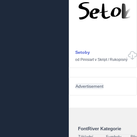
Setoby
od
Pinisiart
v
Skript
/
Rukopisný
Advertisement
FontRiver Kategorie
Základní
Symboly
Pře