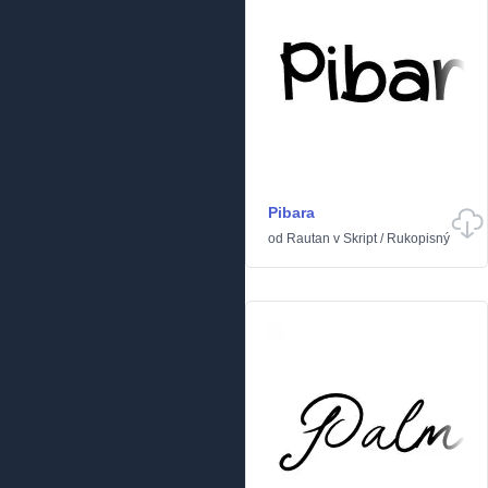
Pibara
od
Rautan
v
Skript
/
Rukopisný