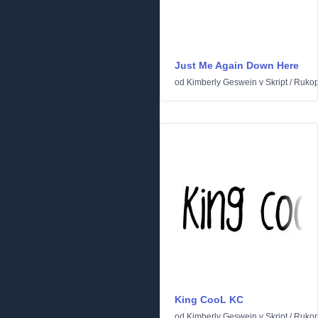
Just Me Again Down Here
od
Kimberly Geswein
v
Skript
/
Rukop
King CooL KC
od
Kimberly Geswein
v
Skript
/
Rukop