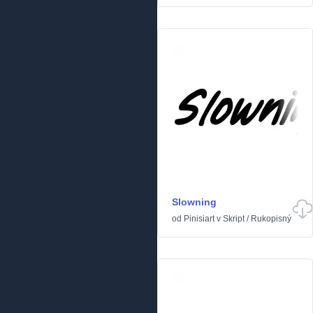
Slowning
od
Pinisiart
v
Skript
/
Rukopisný