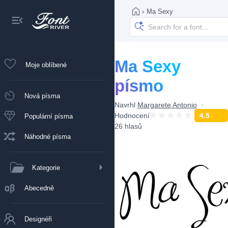
›
Ma Sexy
Ma Sexy
Moje oblíbené
písmo
Nová písma
Navrhl
Margarete Antonio
Hodnocení
4.5
Populární písma
26 hlasů
Náhodné písma
Kategorie
Abecedně
Designéři