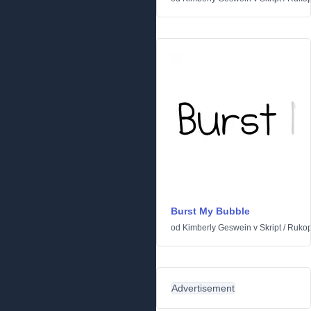
Burst My Bubble
od
Kimberly Geswein
v
Skript
/
Rukop
Advertisement