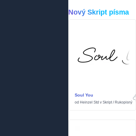
Nový Skript písma
Soul You
od
Heinzel Std
v
Skript
/
Rukopisný