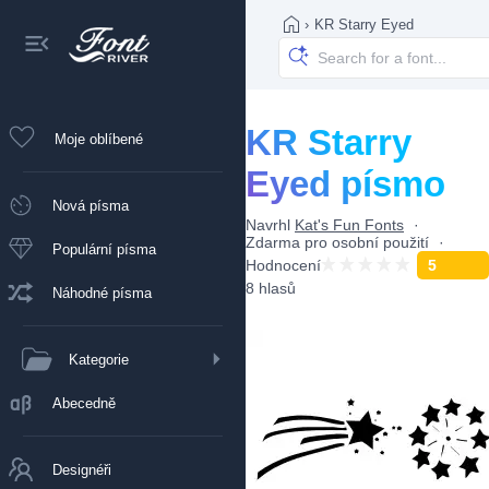
›
KR Starry Eyed
KR Starry
Moje oblíbené
Eyed písmo
Nová písma
Navrhl
Kat's Fun Fonts
Zdarma pro osobní použití
Populární písma
Hodnocení
5
8 hlasů
Náhodné písma
Kategorie
Abecedně
Designéři