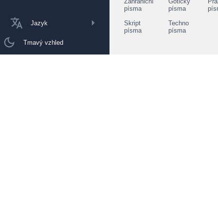
Zahraniční
Gotický
Prá
písma
písma
pí
Jazyk
Skript
Techno
písma
písma
Tmavý vzhled