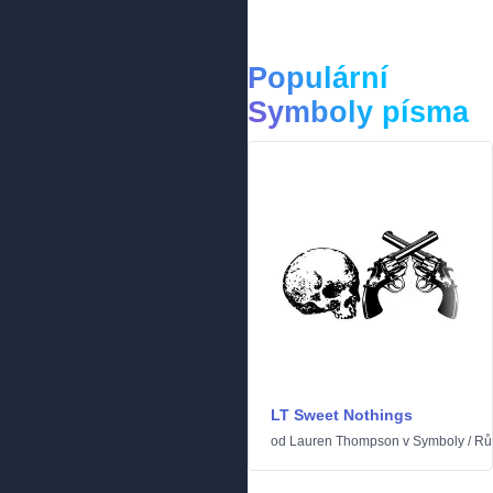
Populární
Symboly písma
LT Sweet Nothings
od
Lauren Thompson
v
Symboly
/
Rů