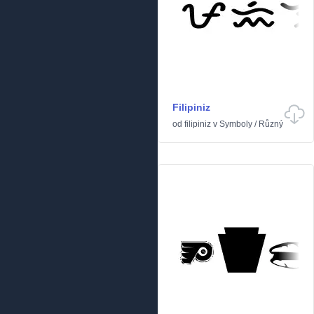
Filipiniz
od
filipiniz
v
Symboly
/
Různý