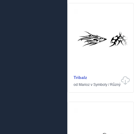
Tribalz
od
Marioz
v
Symboly
/
Různý