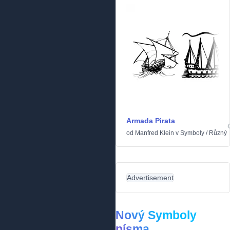
Armada Pirata
od
Manfred Klein
v
Symboly
/
Různý
Advertisement
Nový Symboly
písma