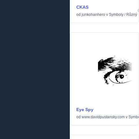
CKAS
od
junkohanhero
v
Symboly
/
Různý
Eye Spy
od
www.davidpustansky.com
v
Symbo