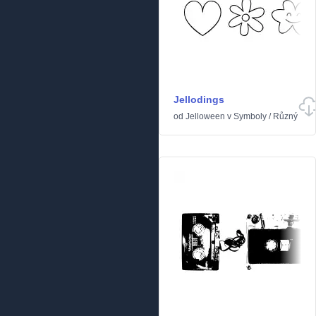
Jellodings
od
Jelloween
v
Symboly
/
Různý