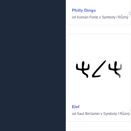
Philly Dings
od
Iconian Fonts
v
Symboly
/
Různý
Elef
od
Xaul Bin'iamin
v
Symboly
/
Různý