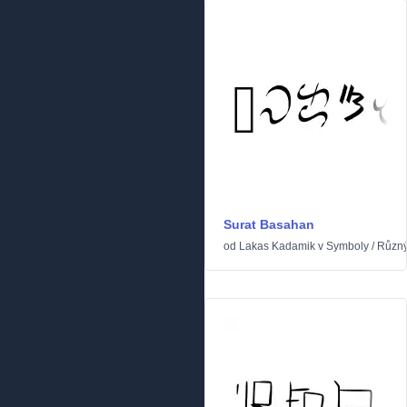
Surat Basahan
od
Lakas Kadamik
v
Symboly
/
Různ