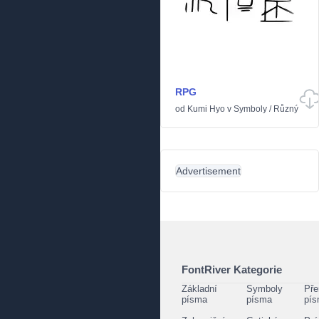
RPG
od
Kumi Hyo
v
Symboly
/
Různý
Advertisement
FontRiver Kategorie
Základní
Symboly
Pře
písma
písma
pí