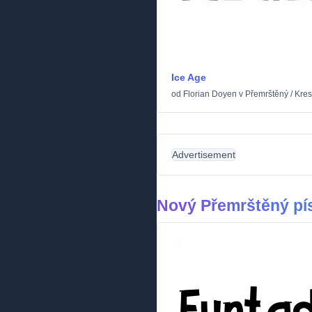
Ice Age
od
Florian Doyen
v
Přemrštěný
/
Kres
Advertisement
Nový Přemrštěný p