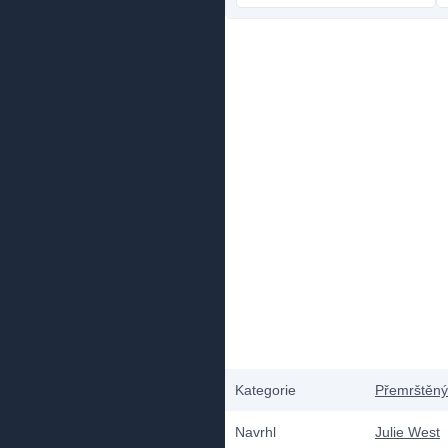
Kategorie
Přemrštěný
Navrhl
Julie West