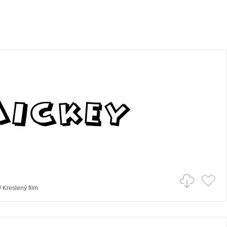
/
Kreslený film