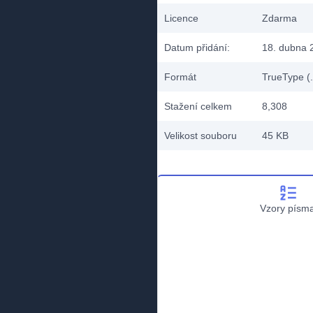
Licence
Zdarma
Datum přidání:
18. dubna 
Formát
TrueType (.
Stažení celkem
8,308
Velikost souboru
45 KB
Vzory písm