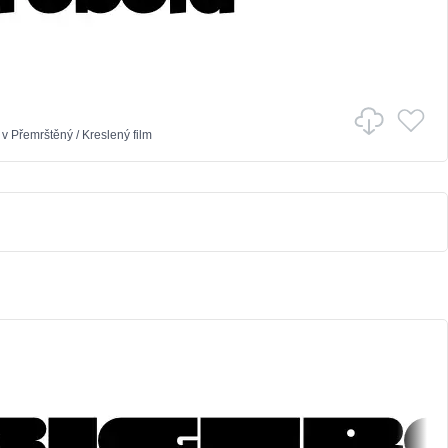
v
Přemrštěný
/
Kreslený film