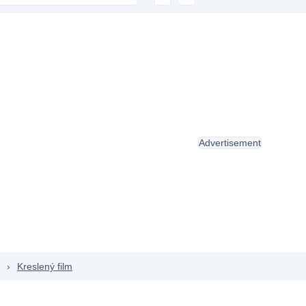
Advertisement
›
Kreslený film