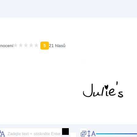
nocení
5
21 hlasů