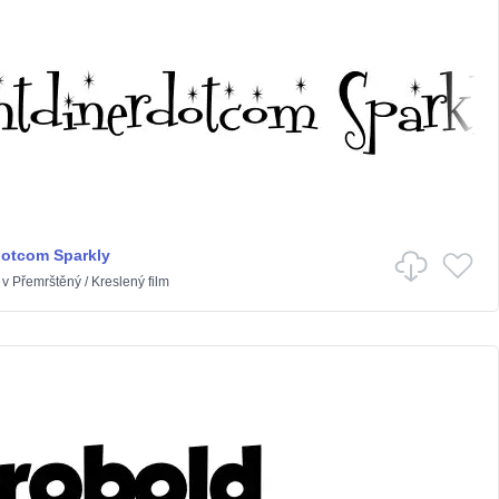
dotcom Sparkly
v
Přemrštěný
/
Kreslený film