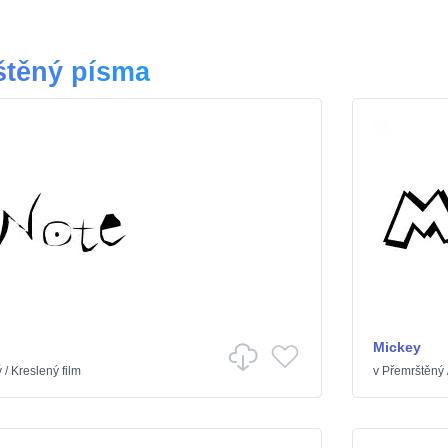
štěný písma
Mickey
ý
/
Kreslený film
v
Přemrštěný