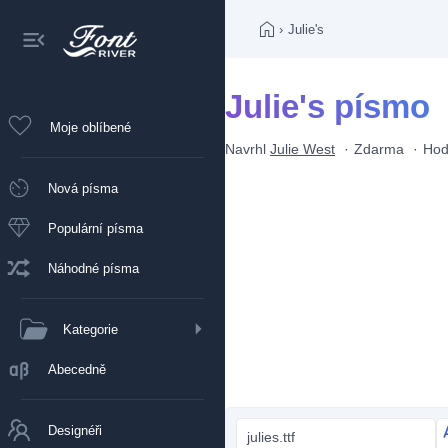
›
Julie's
Julie's písmo
Moje oblíbené
Navrhl
Julie West
Zdarma
Hod
Nová písma
Populární písma
Náhodné písma
Kategorie
Abecedně
Designéři
julies.ttf