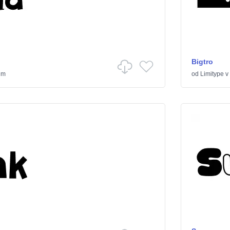
Bigtro
ilm
od
Limitype
v