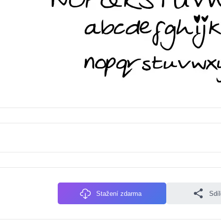
Stažení zdarma
Sdí