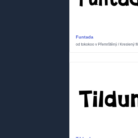
Funtada
od
tokokoo
v
Přemrštěný
/
Kreslený f