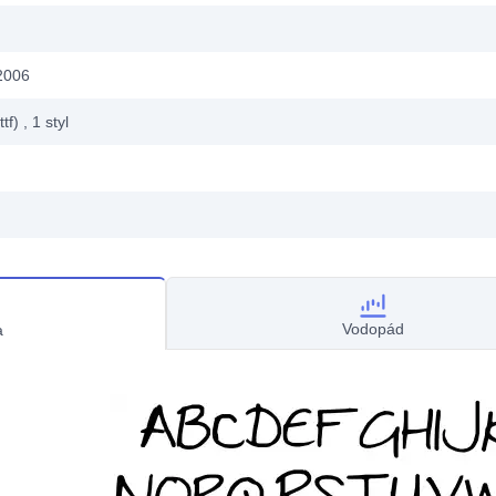
2006
ttf)
, 1
styl
Vodopád
a