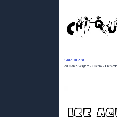
ChiquiFont
od
Marco Vergaray Guerra
v
Přemršt