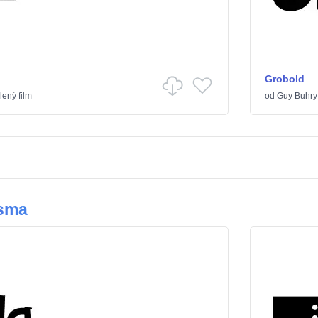
Grobold
lený film
od
Guy Buhry
ísma