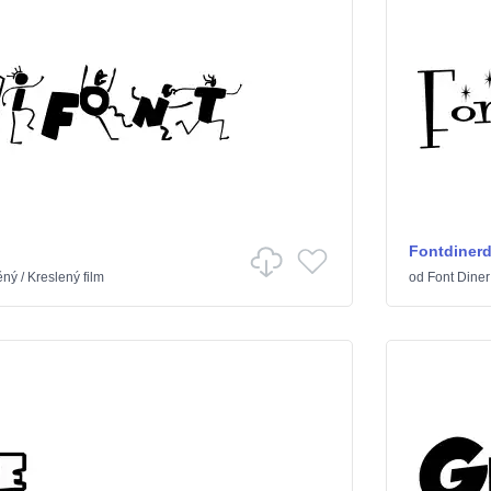
Fontdiner
ěný
/
Kreslený film
od
Font Diner