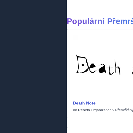
Populární Přemr
Death Note
od
Rebirth Organization
v
Přemrštěn