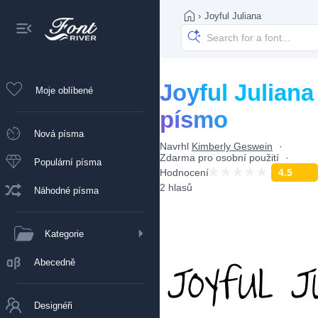
›
Joyful Juliana
Joyful Juliana
Moje oblíbené
písmo
Nová písma
Navrhl
Kimberly Geswein
Zdarma pro osobní použití
Populární písma
Hodnocení
4.5
2 hlasů
Náhodné písma
Kategorie
Abecedně
Designéři