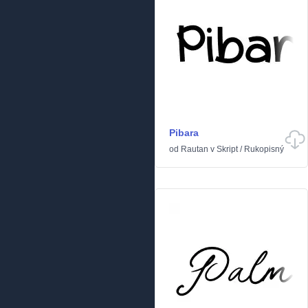
Pibara
od
Rautan
v
Skript
/
Rukopisný