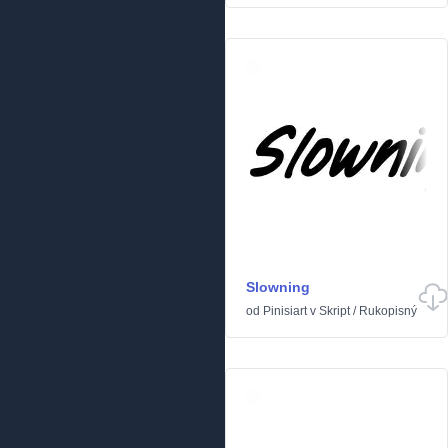
Slowning
od
Pinisiart
v
Skript
/
Rukopisný