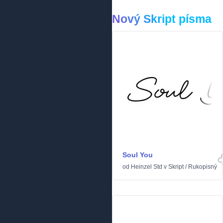
Nový Skript písma
Soul You
od
Heinzel Std
v
Skript
/
Rukopisný