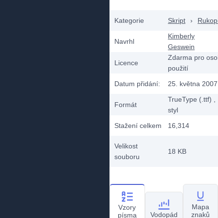
Kategorie
Skript
›
Rukop
Kimberly
Navrhl
Geswein
Zdarma pro oso
Licence
použití
Datum přidání:
25. května 2007
TrueType (.ttf)
,
Formát
styl
Stažení celkem
16,314
Velikost
18 KB
souboru
Mapa
Vzory
Vodopád
znaků
písma