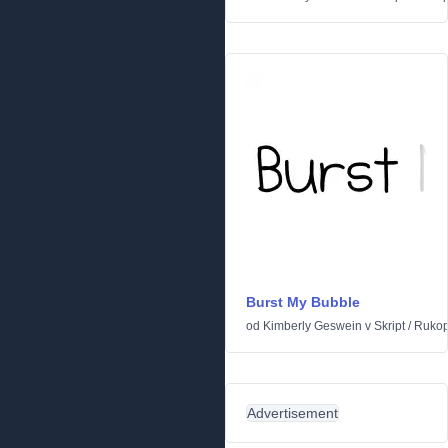
Burst My Bubble
od
Kimberly Geswein
v
Skript
/
Rukop
Advertisement