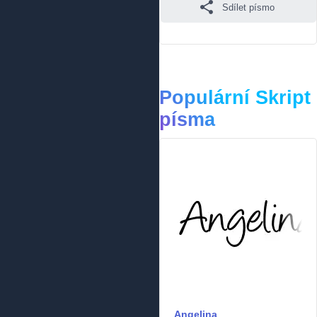
Sdílet písmo
Populární Skript
písma
Angelina