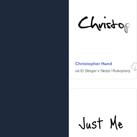
Christopher Hand
od
El Stinger
v
Skript
/
Rukopisný