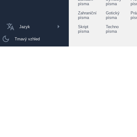
písma
písma
pí
Zahraniční
Gotický
Prá
písma
písma
pí
Jazyk
Skript
Techno
písma
písma
Tmavý vzhled