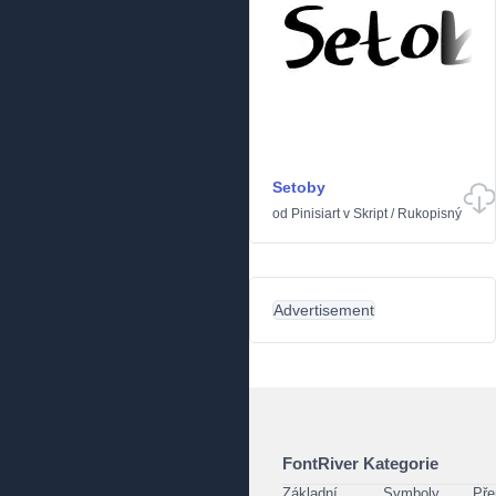
Setoby
od
Pinisiart
v
Skript
/
Rukopisný
Advertisement
FontRiver Kategorie
Základní
Symboly
Pře