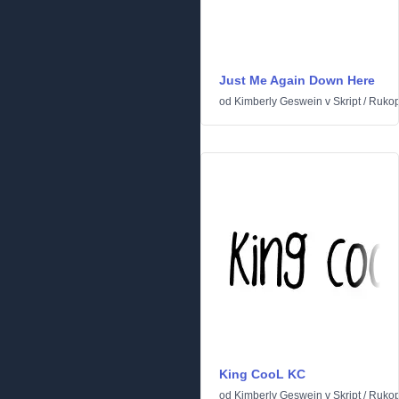
Just Me Again Down Here
od
Kimberly Geswein
v
Skript
/
Rukop
King CooL KC
od
Kimberly Geswein
v
Skript
/
Rukop