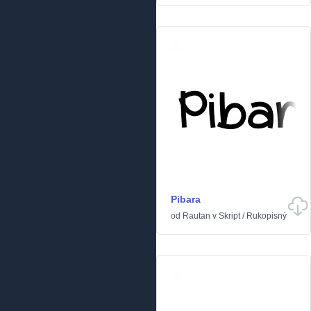
Pibara
od
Rautan
v
Skript
/
Rukopisný