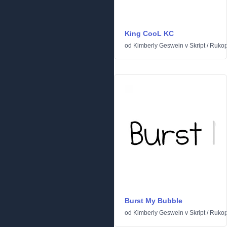
King CooL KC
od
Kimberly Geswein
v
Skript
/
Rukop
Burst My Bubble
od
Kimberly Geswein
v
Skript
/
Rukop