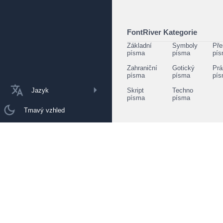
FontRiver Kategorie
Základní
Symboly
Pře
písma
písma
pí
Zahraniční
Gotický
Prá
písma
písma
pí
Jazyk
Skript
Techno
písma
písma
Tmavý vzhled