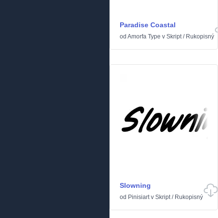
Paradise Coastal
od
Amorfa Type
v
Skript
/
Rukopisný
Slowning
od
Pinisiart
v
Skript
/
Rukopisný