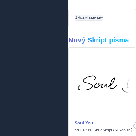
Advertisement
Nový Skript písma
Soul You
od
Heinzel Std
v
Skript
/
Rukopisný