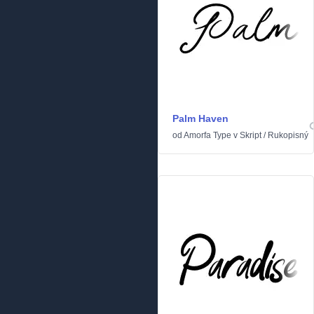
Palm Haven
od
Amorfa Type
v
Skript
/
Rukopisný