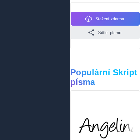
Stažení zdarma
Sdílet písmo
Populární Skript
písma