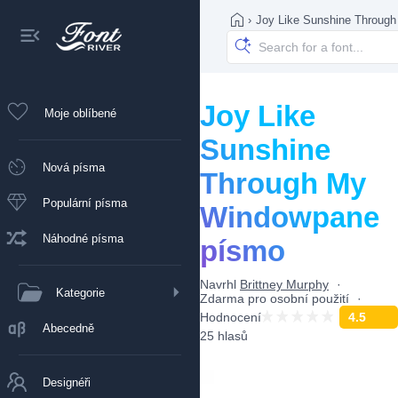
›
Joy Like Sunshine Throug
Joy Like
Moje oblíbené
Sunshine
Nová písma
Through My
Populární písma
Windowpane
Náhodné písma
písmo
Navrhl
Brittney Murphy
Kategorie
Zdarma pro osobní použití
Hodnocení
4.5
Abecedně
25 hlasů
Designéři