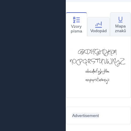
Mapa
Vzory
Vodopád
znaků
písma
Advertisement