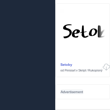
Setoby
od
Pinisiart
v
Skript
/
Rukopisný
Advertisement