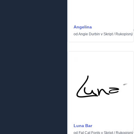
Angelina
od
Angie Durbin
v
Skript
/
Rukopisný
Luna Bar
od
Fat Cat Fonts
v
Skript
/
Rukopisný