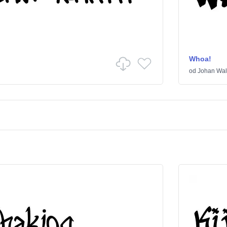
Whoa!
od
Johan Wal