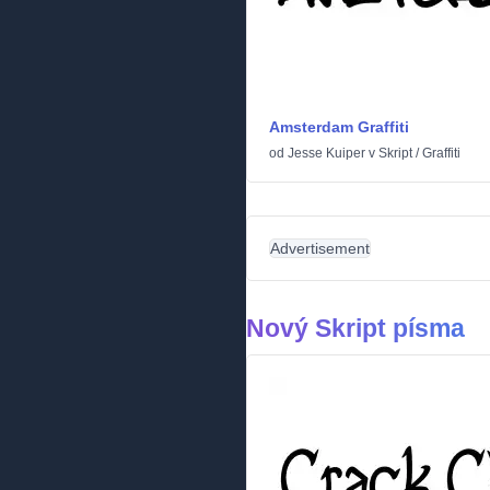
Amsterdam Graffiti
od
Jesse Kuiper
v
Skript
/
Graffiti
Advertisement
Nový Skript písma