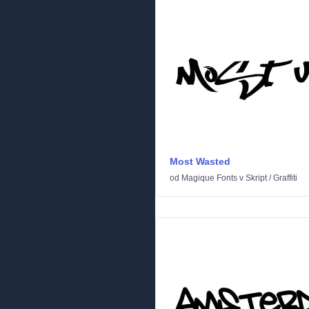
Most Wasted
od
Magique Fonts
v
Skript
/
Graffiti