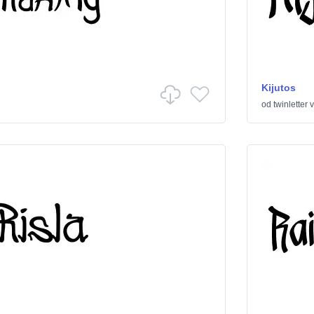
Kijutos
od
twinletter