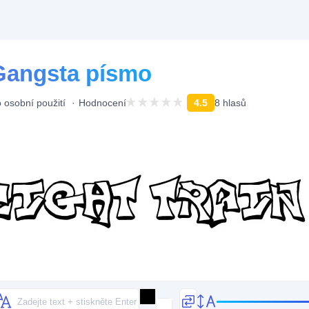
 Gangsta písmo
 osobní použití
Hodnocení
4.5
8 hlasů