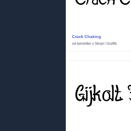
Crack Chaking
od
twinletter
v
Skript
/
Graffiti