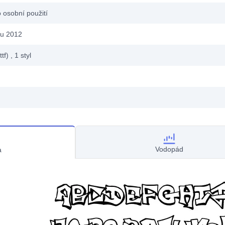
 osobní použití
du 2012
ttf)
, 1
styl
Vodopád
a