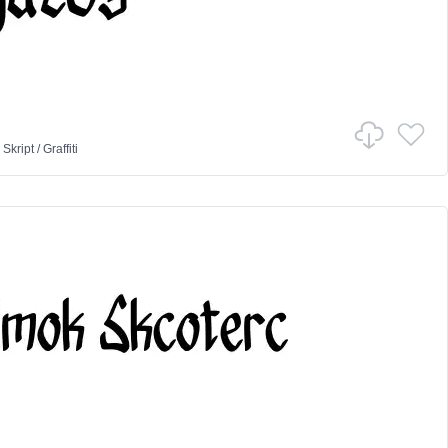
v
Skript
/
Graffiti