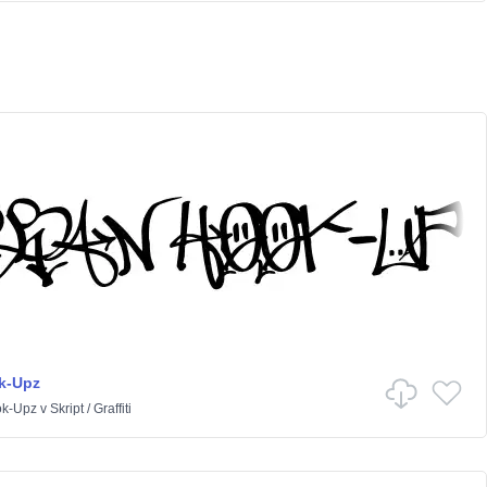
k-Upz
ok-Upz
v
Skript
/
Graffiti