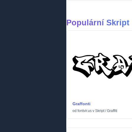
Populární Skript
Graffonti
od
fontvir.us
v
Skript
/
Graffiti