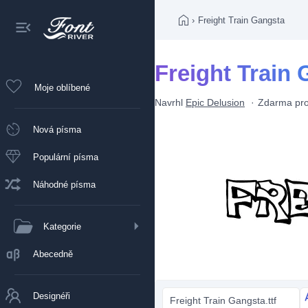
›
Freight Train Gangsta
Freight Train
Moje oblíbené
Navrhl
Epic Delusion
Zdarma pro
Nová písma
Populární písma
Náhodné písma
Kategorie
Abecedně
Designéři
Freight Train Gangsta.ttf