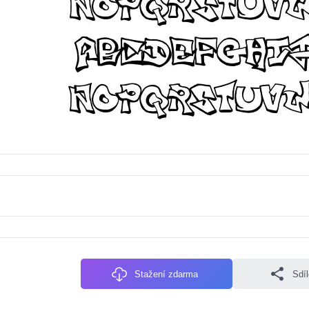
Stažení zdarma
Sdí