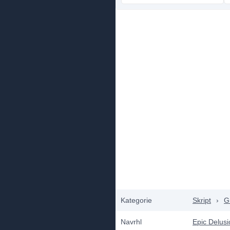
Kategorie
Skript
›
Gr
Navrhl
Epic Delusi