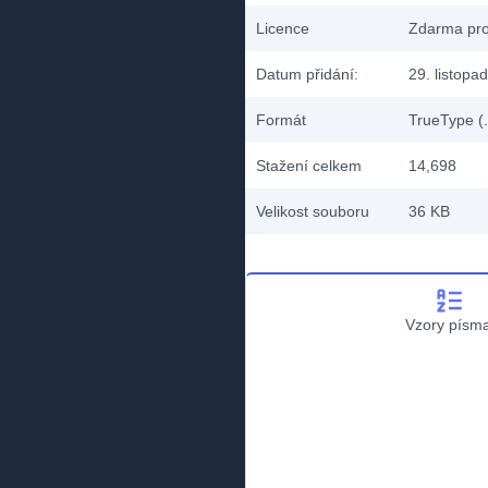
Licence
Zdarma pro
Datum přidání:
29. listopa
Formát
TrueType (.
Stažení celkem
14,698
Velikost souboru
36 KB
Vzory písm