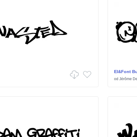
El&Font B
od
Jérôme De