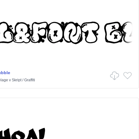
ubble
lage
v
Skript
/
Graffiti