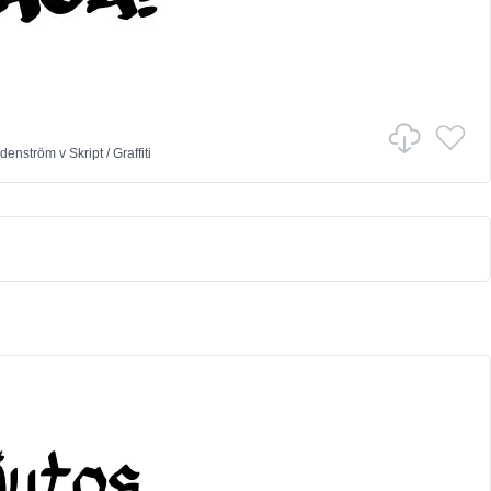
denström
v
Skript
/
Graffiti