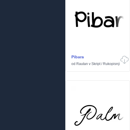
Pibara
od
Rautan
v
Skript
/
Rukopisný