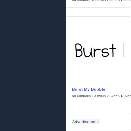
Burst My Bubble
od
Kimberly Geswein
v
Skript
/
Rukop
Advertisement