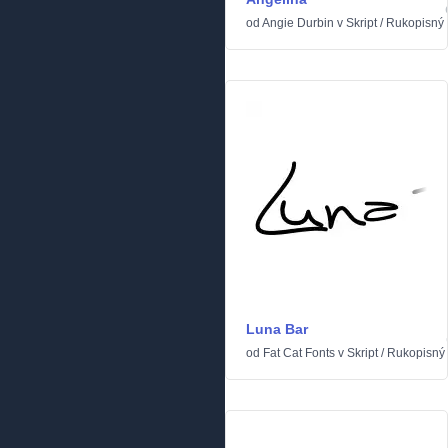
od
Angie Durbin
v
Skript
/
Rukopisný
Luna Bar
od
Fat Cat Fonts
v
Skript
/
Rukopisný