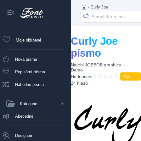
›
Curly Joe
Curly Joe
Moje oblíbené
písmo
Nová písma
Navrhl
JOEBOB graphics
Demo
Populární písma
Hodnocení
4.5
24 hlasů
Náhodné písma
Kategorie
Abecedně
Designéři