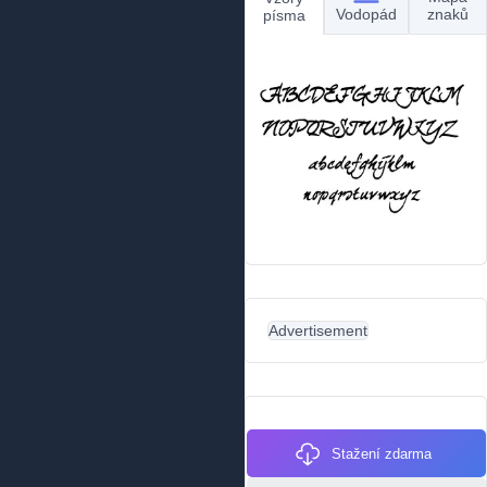
Vodopád
znaků
písma
Advertisement
Stažení zdarma