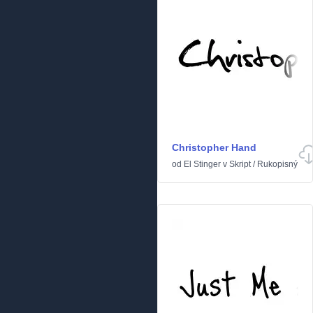
Christopher Hand
od
El Stinger
v
Skript
/
Rukopisný