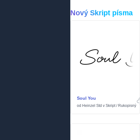
Nový Skript písma
Soul You
od
Heinzel Std
v
Skript
/
Rukopisný