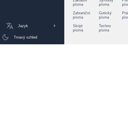
Základní
Symboly
Pře
písma
písma
pí
Zahraniční
Gotický
Prá
písma
písma
pí
Jazyk
Skript
Techno
písma
písma
Tmavý vzhled