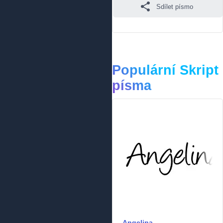
Sdílet písmo
Populární Skript
písma
Angelina