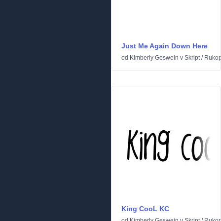
Just Me Again Down Here
od
Kimberly Geswein
v
Skript
/
Rukop
King CooL KC
od
Kimberly Geswein
v
Skript
/
Rukop