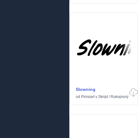
Slowning
od
Pinisiart
v
Skript
/
Rukopisný