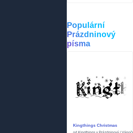
Populární
Prázdninový
písma
Kingthings Christmas
od
Kingthings
v
Prázdninový
/
Vánoč