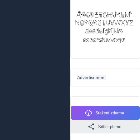
Advertisement
Stažení zdarma
Sdílet písmo