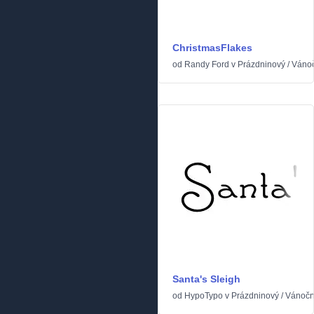
ChristmasFlakes
od
Randy Ford
v
Prázdninový
/
Váno
Santa's Sleigh
od
HypoTypo
v
Prázdninový
/
Vánočn