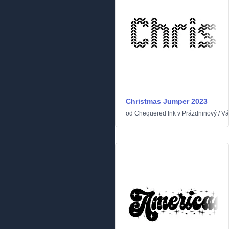
Christmas Jumper 2023
od
Chequered Ink
v
Prázdninový
/
Vá