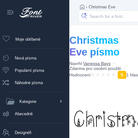
›
Christmas Eve
Christmas
Moje oblíbené
Eve písmo
Nová písma
Navrhl
Vanessa Bays
Zdarma pro osobní použití
Populární písma
Hodnocení
5
1 hlas
Náhodné písma
Kategorie
Abecedně
Designéři