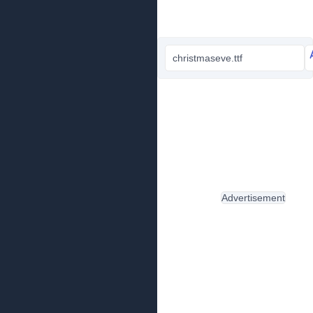
christmaseve.ttf
Advertisement