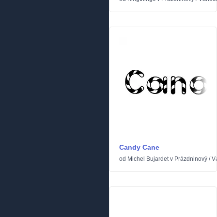
Candy Cane
od
Michel Bujardet
v
Prázdninový
/
V