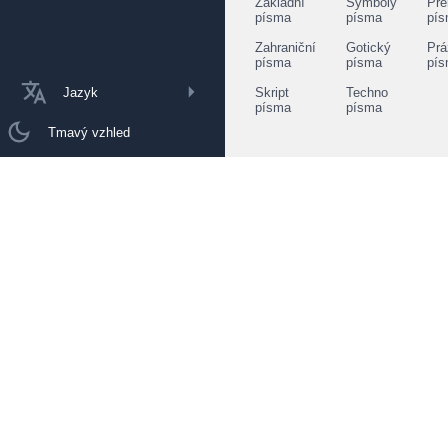
Základní
Symboly
Pře
písma
písma
pí
Zahraniční
Gotický
Prá
písma
písma
pí
Jazyk
Skript
Techno
písma
písma
Tmavý vzhled