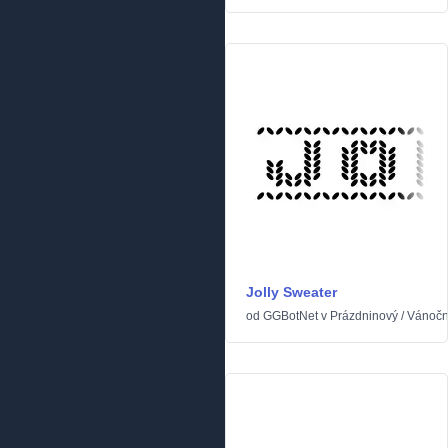
Jolly Sweater
od
GGBotNet
v
Prázdninový
/
Vánočn