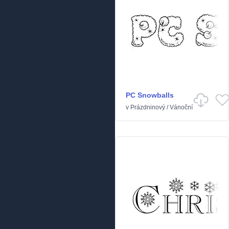
PC Snowballs
v
Prázdninový
/
Vánoční