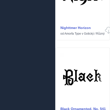
Nighttmer Horizon
od
Amorfa Type
v
Gotický
/
Různý
Black Ornamented, No. 541