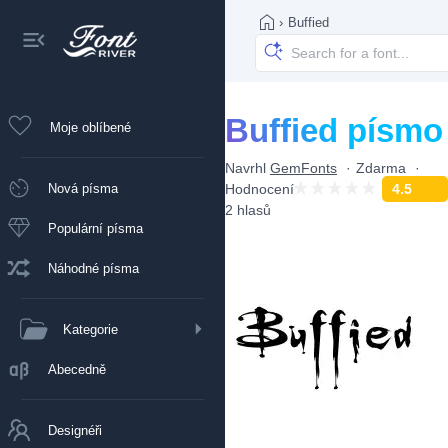
›
Buffied
Buffied písmo
Moje oblíbené
Navrhl
GemFonts
Zdarma
Nová písma
Hodnocení
4.5
2 hlasů
Populární písma
Náhodné písma
Kategorie
Abecedně
Designéři