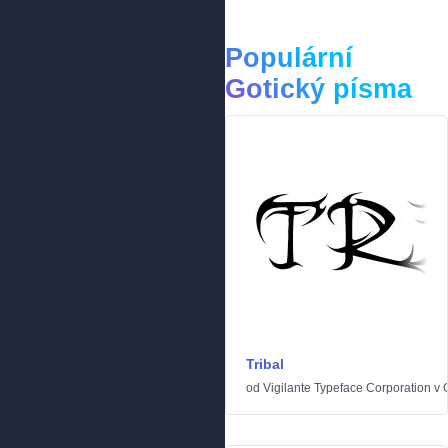
Populární
Gotický písma
Tribal
od
Vigilante Typeface Corporation
v