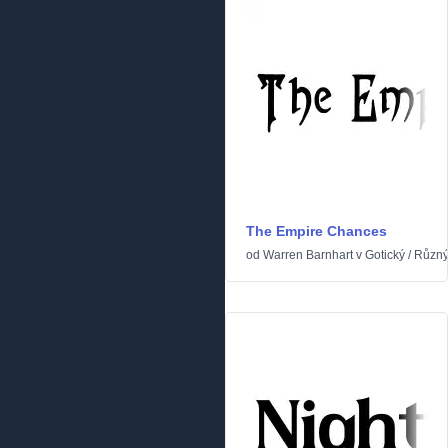
The Empire Chances
od
Warren Barnhart
v
Gotický
/
Různ