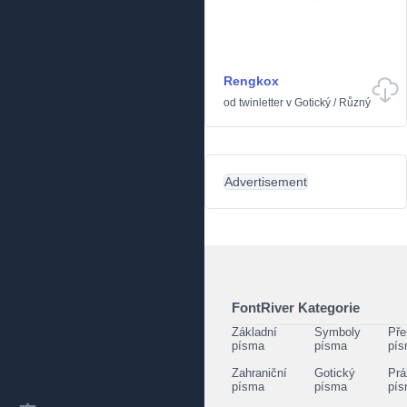
Rengkox
od
twinletter
v
Gotický
/
Různý
Advertisement
FontRiver Kategorie
Základní
Symboly
Pře
písma
písma
pí
Zahraniční
Gotický
Prá
písma
písma
pí