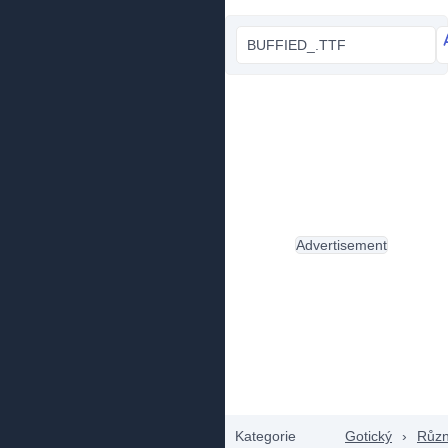
BUFFIED_.TTF
Advertisement
Kategorie
Gotický
›
Růz