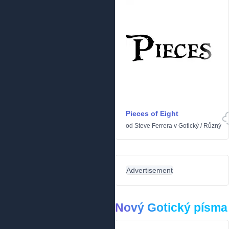
Pieces of Eight
od
Steve Ferrera
v
Gotický
/
Různý
Advertisement
Nový Gotický písma