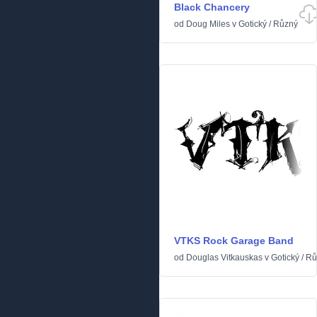
Black Chancery
od
Doug Miles
v
Gotický
/
Různý
VTKS Rock Garage Band
od
Douglas Vitkauskas
v
Gotický
/
Rů