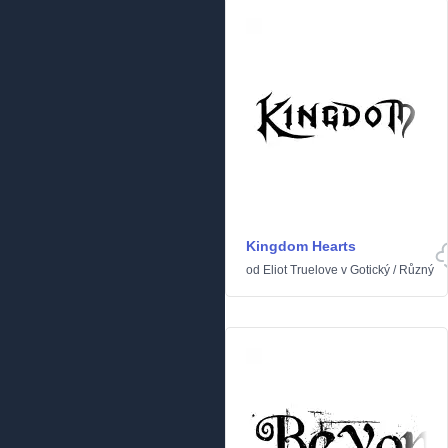
Kingdom Hearts
od
Eliot Truelove
v
Gotický
/
Různý