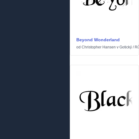
Beyond Wonderland
od
Christopher Hansen
v
Gotický
/
Rů