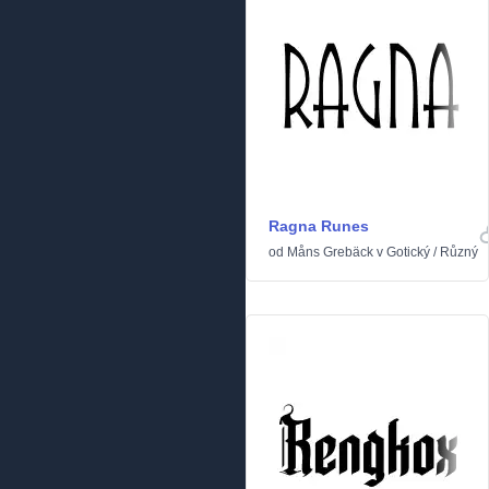
Ragna Runes
od
Måns Grebäck
v
Gotický
/
Různý