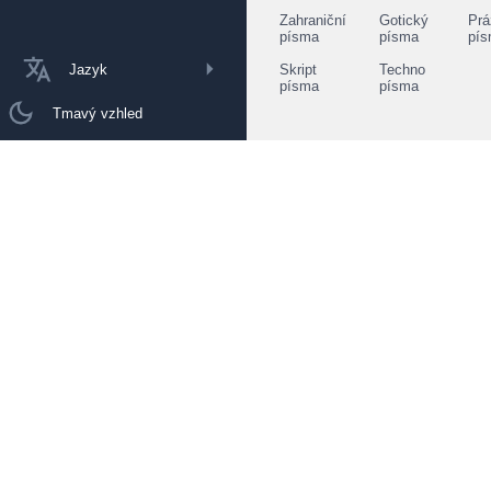
Zahraniční
Gotický
Prá
písma
písma
pí
Jazyk
Skript
Techno
písma
písma
Tmavý vzhled