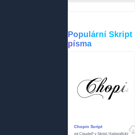
Populární Skript
písma
Chopin Script
od
ClaudeP
v
Skript
/
Kaligrafický