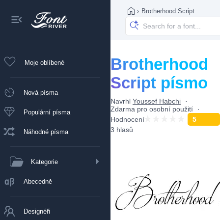
›
Brotherhood Script
Brotherhood
Moje oblíbené
Script písmo
Nová písma
Navrhl
Youssef Habchi
Zdarma pro osobní použití
Populární písma
Hodnocení
5
3 hlasů
Náhodné písma
Kategorie
Abecedně
Designéři