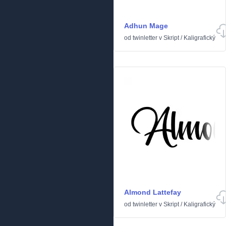
Adhun Mage
od
twinletter
v
Skript
/
Kaligrafický
Almond Lattefay
od
twinletter
v
Skript
/
Kaligrafický