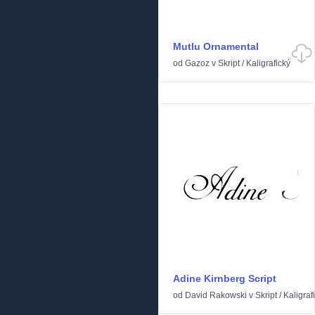
Mutlu Ornamental
od
Gazoz
v
Skript
/
Kaligrafický
Adine Kirnberg Script
od
David Rakowski
v
Skript
/
Kaligraf