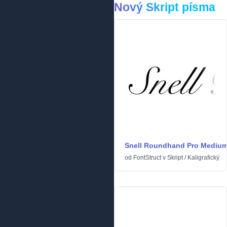
Nový Skript písma
Snell Roundhand Pro Mediu
od
FontStruct
v
Skript
/
Kaligrafický