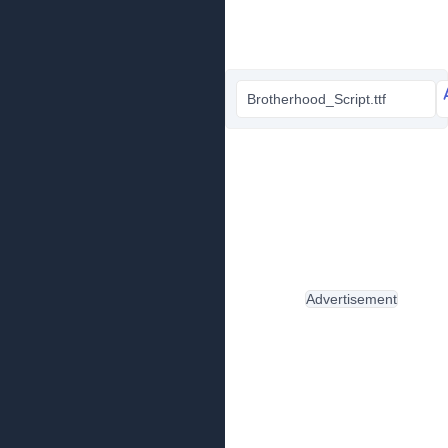
Brotherhood_Script.ttf
Advertisement