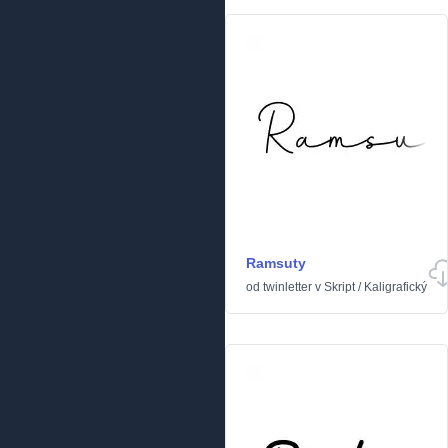
Ramsuty
od
twinletter
v
Skript
/
Kaligrafický