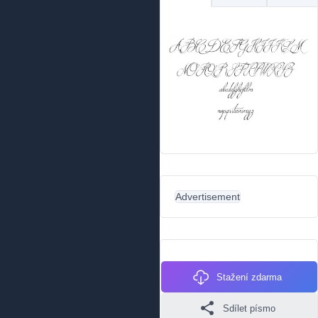
Advertisement
Stažení zdarma
Sdílet písmo