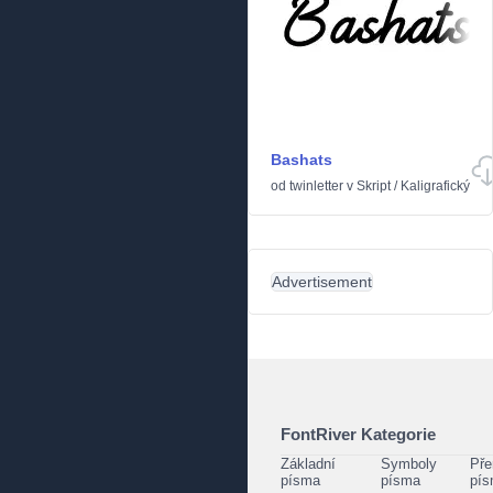
Bashats
od
twinletter
v
Skript
/
Kaligrafický
Advertisement
FontRiver Kategorie
Základní
Symboly
Pře
písma
písma
pí