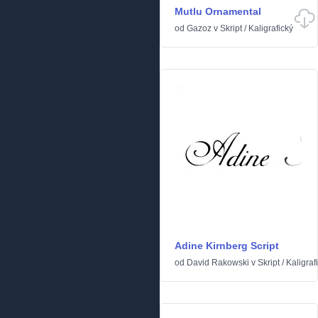
Mutlu Ornamental
od
Gazoz
v
Skript
/
Kaligrafický
Adine Kirnberg Script
od
David Rakowski
v
Skript
/
Kaligraf