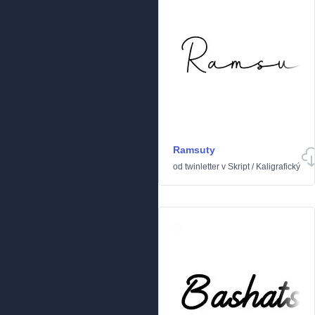
Ramsuty
od
twinletter
v
Skript
/
Kaligrafický