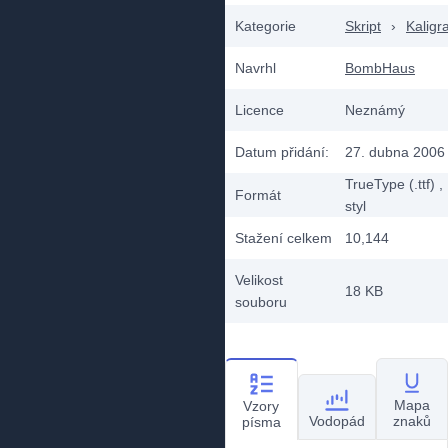
Kategorie
Skript
›
Kaligra
Navrhl
BombHaus
Licence
Neznámý
Datum přidání:
27. dubna 2006
TrueType (.ttf)
,
Formát
styl
Stažení celkem
10,144
Velikost
18 KB
souboru
Mapa
Vzory
Vodopád
znaků
písma