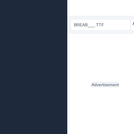
BREAB___.TTF
Advertisement