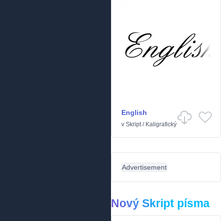
English
v
Skript
/
Kaligrafický
Advertisement
Nový Skript písma