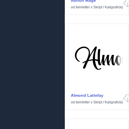
Adhun Mage
od
twinletter
v
Skript
/
Kaligrafický
Almond Lattefay
od
twinletter
v
Skript
/
Kaligrafický