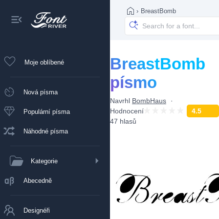
›
BreastBomb
BreastBomb
Moje oblíbené
písmo
Nová písma
Navrhl
BombHaus
Hodnocení
4.5
Populární písma
47 hlasů
Náhodné písma
Kategorie
Abecedně
Designéři