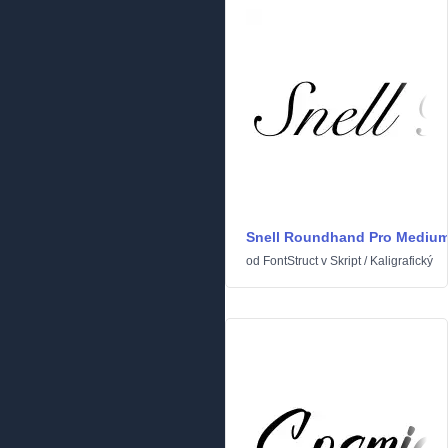
Snell Roundhand Pro Mediu
od
FontStruct
v
Skript
/
Kaligrafický