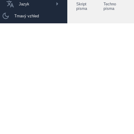
Jazyk
Skript
Techno
písma
písma
Tmavý vzhled