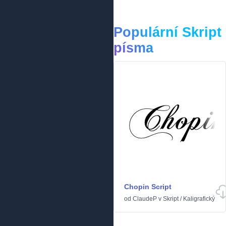
Populární Skript
písma
Chopin Script
od
ClaudeP
v
Skript
/
Kaligrafický