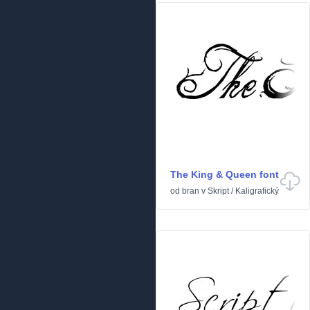
The King & Queen font
od
bran
v
Skript
/
Kaligrafický