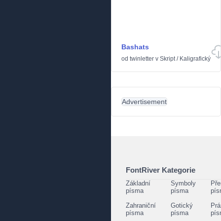
Bashats
od
twinletter
v
Skript
/
Kaligrafický
Advertisement
FontRiver Kategorie
Základní
Symboly
Pře
písma
písma
pí
Zahraniční
Gotický
Prá
písma
písma
pí