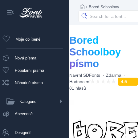
›
Bored Schoolboy
Bored
Moje oblíbené
Schoolboy
Nová písma
písmo
Populární písma
Navrhl
SDFonts
Zdarma
Hodnocení
4.5
Náhodné písma
81 hlasů
Kategorie
Abecedně
Designéři