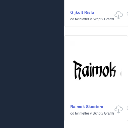
Gijkolt Risla
od
twinletter
v
Skript
/
Graffiti
Raimok Skcoterc
od
twinletter
v
Skript
/
Graffiti