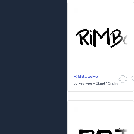
RiMBa zeRo
od
key type
v
Skript
/
Graffiti