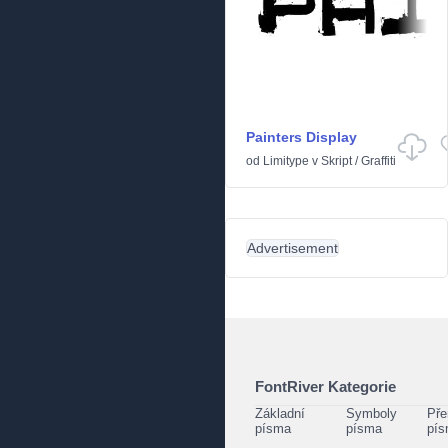
Painters Display
od
Limitype
v
Skript
/
Graffiti
Advertisement
FontRiver Kategorie
Základní
Symboly
Pře
písma
písma
pí