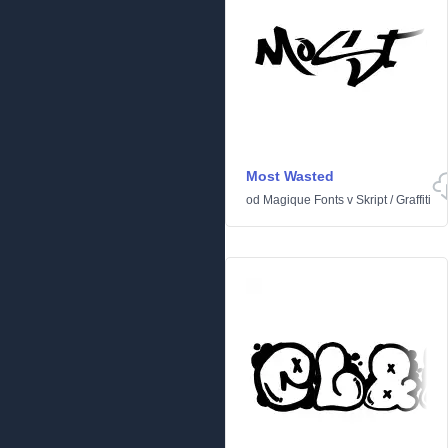
Most Wasted
od
Magique Fonts
v
Skript
/
Graffiti