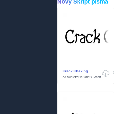
Nový Skript písma
Crack Chaking
od
twinletter
v
Skript
/
Graffiti