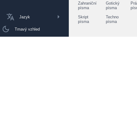
Zahraniční
Gotický
Prá
písma
písma
pí
Jazyk
Skript
Techno
písma
písma
Tmavý vzhled