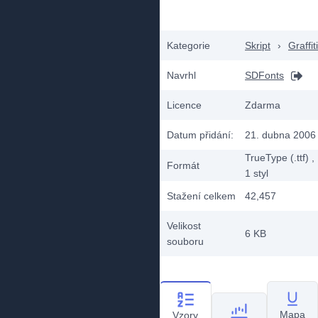
Kategorie
Skript
›
Graffiti
Navrhl
SDFonts
Licence
Zdarma
Datum přidání:
21. dubna 2006
TrueType (.ttf)
,
Formát
1
styl
Stažení celkem
42,457
Velikost
6 KB
souboru
Mapa
Vzory