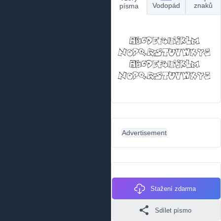
Vodopád
znaků
písma
Advertisement
Stažení zdarma
Sdílet písmo