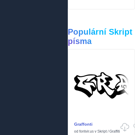
Populární Skript
písma
Graffonti
od
fontvir.us
v
Skript
/
Graffiti