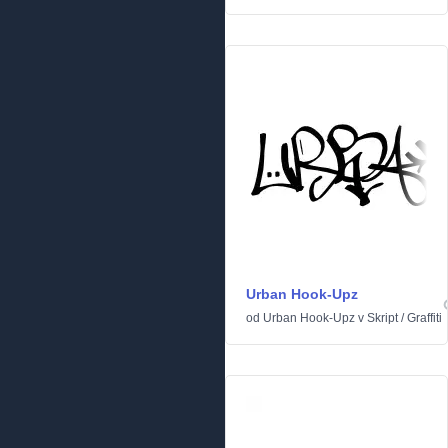
Urban Hook-Upz
od
Urban Hook-Upz
v
Skript
/
Graffiti