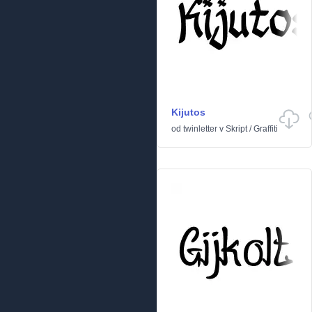
Kijutos
od
twinletter
v
Skript
/
Graffiti