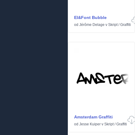
El&Font Bubble
od
Jérôme Delage
v
Skript
/
Graffiti
Amsterdam Graffiti
od
Jesse Kuiper
v
Skript
/
Graffiti