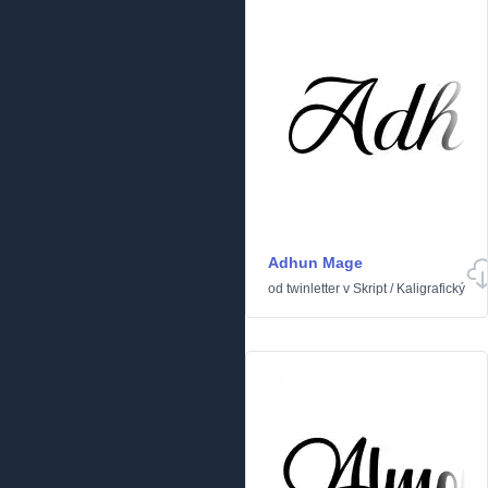
Adhun Mage
od
twinletter
v
Skript
/
Kaligrafický