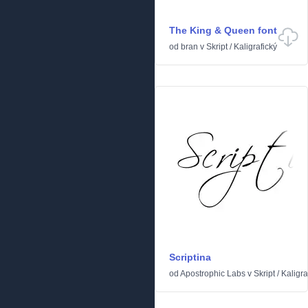
The King & Queen font
od
bran
v
Skript
/
Kaligrafický
Scriptina
od
Apostrophic Labs
v
Skript
/
Kaligra