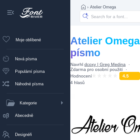
›
Atelier Omega
Atelier Omega
Moje oblíbené
písmo
Nová písma
Navrhl
dcoxy | Greg Medina
Zdarma pro osobní použití
Populární písma
Hodnocení
4.5
4 hlasů
Náhodné písma
Kategorie
Abecedně
Designéři