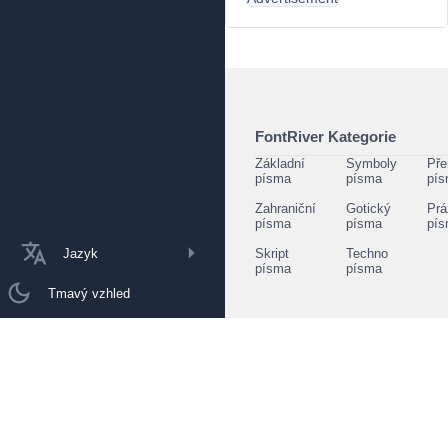
FontRiver Kategorie
Základní
Symboly
Pře
písma
písma
pí
Zahraniční
Gotický
Prá
písma
písma
pí
Jazyk
Skript
Techno
písma
písma
Tmavý vzhled