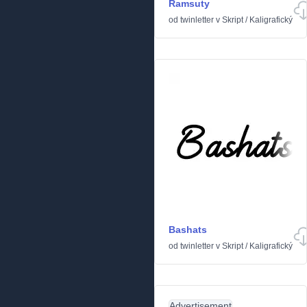
Ramsuty
od
twinletter
v
Skript
/
Kaligrafický
Bashats
od
twinletter
v
Skript
/
Kaligrafický
Advertisement