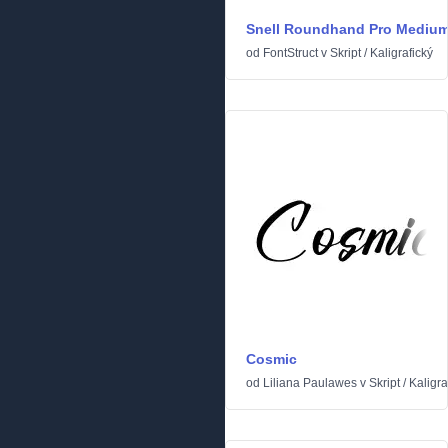
Snell Roundhand Pro Mediu
od
FontStruct
v
Skript
/
Kaligrafický
Cosmic
od
Liliana Paulawes
v
Skript
/
Kaligra