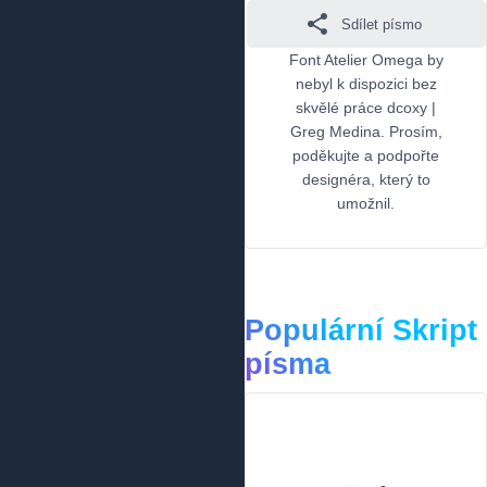
Sdílet písmo
Font Atelier Omega by
nebyl k dispozici bez
skvělé práce dcoxy |
Greg Medina. Prosím,
poděkujte a podpořte
designéra, který to
umožnil.
Populární Skript
písma