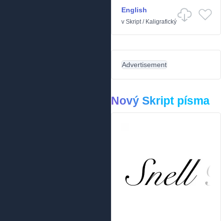
English
v
Skript
/
Kaligrafický
Advertisement
Nový Skript písma