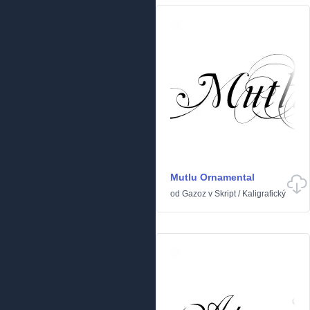
Mutlu Ornamental
od
Gazoz
v
Skript
/
Kaligrafický