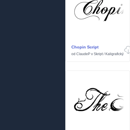
Chopin Script
od
ClaudeP
v
Skript
/
Kaligrafický