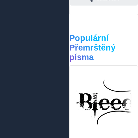
Populární
Přemrštěný
písma