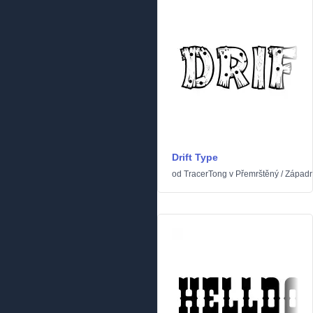
Drift Type
od
TracerTong
v
Přemrštěný
/
Západn