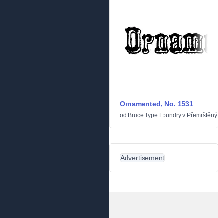
Ornamented, No. 1531
od
Bruce Type Foundry
v
Přemrštěný
Advertisement