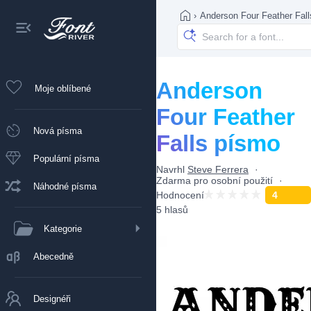
›
Anderson Four Feather Fall
Anderson
Moje oblíbené
Four Feather
Nová písma
Falls písmo
Populární písma
Navrhl
Steve Ferrera
Zdarma pro osobní použití
Náhodné písma
Hodnocení
4
5 hlasů
Kategorie
Abecedně
Designéři