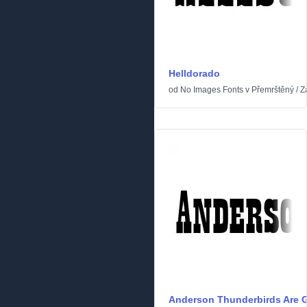
Helldorado
od
No Images Fonts
v
Přemrštěný
/
Z
Anderson Thunderbirds Are G