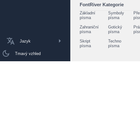
FontRiver Kategorie
Základní
Symboly
Pře
písma
písma
pí
Zahraniční
Gotický
Prá
písma
písma
pí
Jazyk
Skript
Techno
písma
písma
Tmavý vzhled