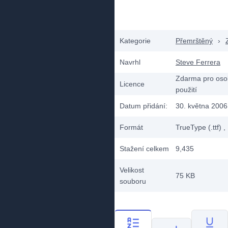
Kategorie
Přemrštěný
›
Navrhl
Steve Ferrera
Zdarma pro oso
Licence
použití
Datum přidání:
30. května 2006
Formát
TrueType (.ttf)
,
Stažení celkem
9,435
Velikost
75 KB
souboru