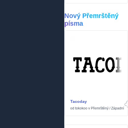
Nový Přemrštěný
písma
Tacoday
od
tokokoo
v
Přemrštěný
/
Západní