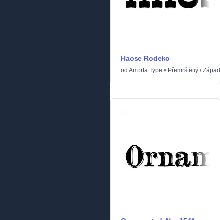
Haose Rodeko
od
Amorfa Type
v
Přemrštěný
/
Západ