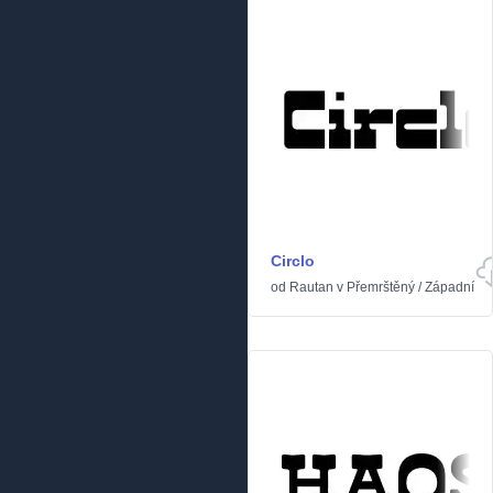
Circlo
od
Rautan
v
Přemrštěný
/
Západní