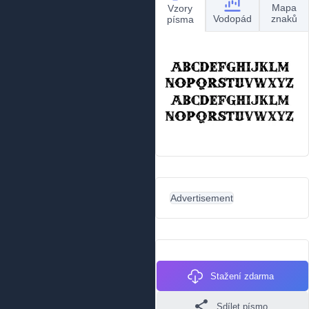
Mapa
Vzory
Vodopád
znaků
písma
Advertisement
Stažení zdarma
Sdílet písmo