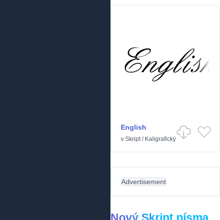
English
v
Skript
/
Kaligrafický
Advertisement
Nový Skript písma