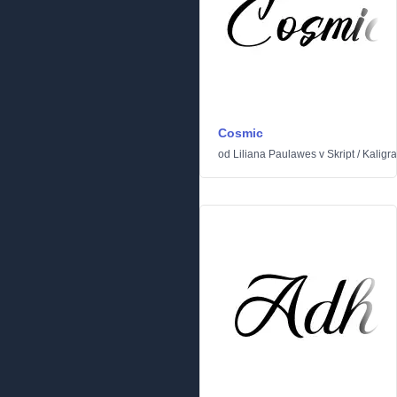
Cosmic
od
Liliana Paulawes
v
Skript
/
Kaligra