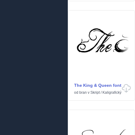
The King & Queen font
od
bran
v
Skript
/
Kaligrafický