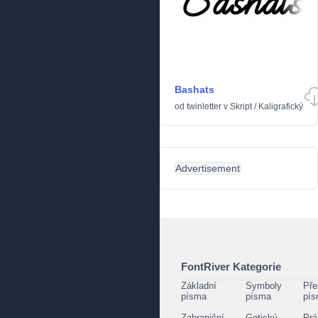
Bashats
od
twinletter
v
Skript
/
Kaligrafický
Advertisement
FontRiver Kategorie
Základní
Symboly
Pře
písma
písma
pí
Zahraniční
Gotický
Prá