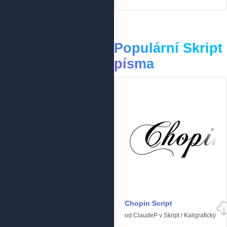
Populární Skript
písma
Chopin Script
od
ClaudeP
v
Skript
/
Kaligrafický