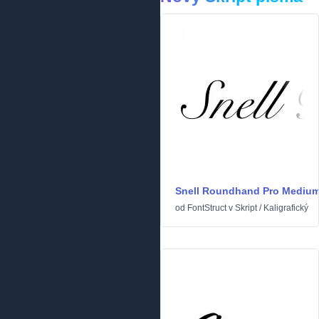
Snell Roundhand Pro Mediu
od
FontStruct
v
Skript
/
Kaligrafický