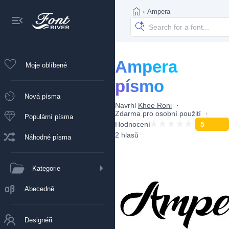
›
Ampera
Ampera
Moje oblíbené
písmo
Nová písma
Navrhl
Khoe Roni
Zdarma pro osobní použití
Populární písma
Hodnocení
5
2 hlasů
Náhodné písma
Kategorie
Abecedně
Designéři