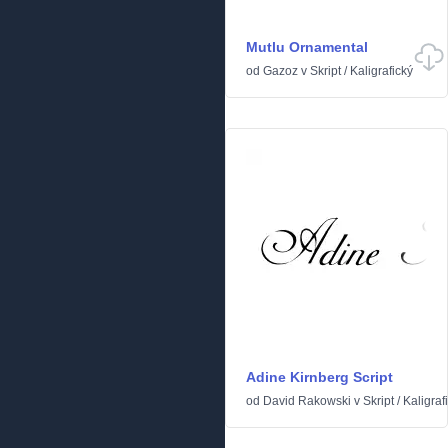
Mutlu Ornamental
od
Gazoz
v
Skript
/
Kaligrafický
Adine Kirnberg Script
od
David Rakowski
v
Skript
/
Kaligraf