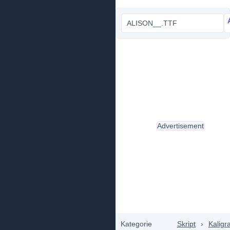
ALISON__.TTF
Advertisement
Kategorie
Skript
›
Kaligra