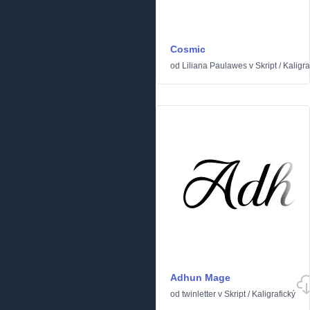
Cosmic
od
Liliana Paulawes
v
Skript
/
Kaligra
Adhun Mage
od
twinletter
v
Skript
/
Kaligrafický