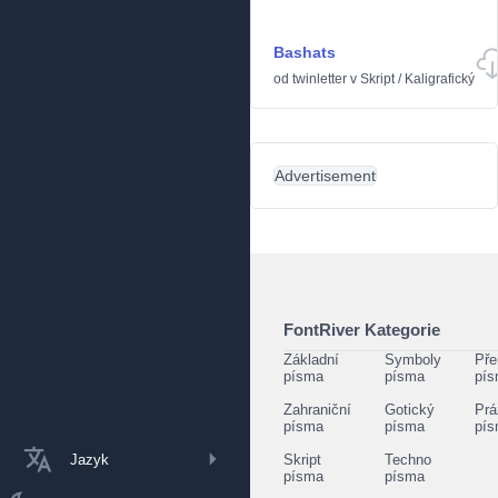
Bashats
od
twinletter
v
Skript
/
Kaligrafický
Advertisement
FontRiver Kategorie
Základní
Symboly
Pře
písma
písma
pí
Zahraniční
Gotický
Prá
písma
písma
pí
Jazyk
Skript
Techno
písma
písma