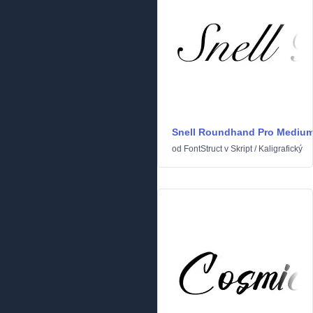
Snell Roundhand Pro Mediu
od
FontStruct
v
Skript
/
Kaligrafický