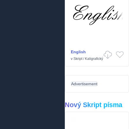
English
v
Skript
/
Kaligrafický
Advertisement
Nový Skript písma