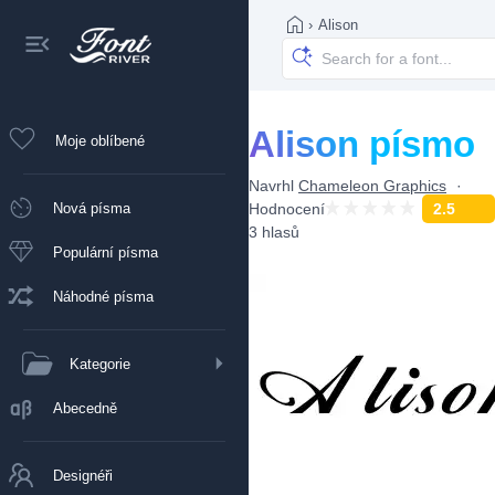
›
Alison
Alison písmo
Moje oblíbené
Navrhl
Chameleon Graphics
Nová písma
Hodnocení
2.5
3 hlasů
Populární písma
Náhodné písma
Kategorie
Abecedně
Designéři