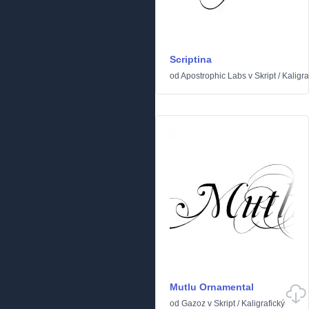
Scriptina
od
Apostrophic Labs
v
Skript
/
Kaligra
Mutlu Ornamental
od
Gazoz
v
Skript
/
Kaligrafický