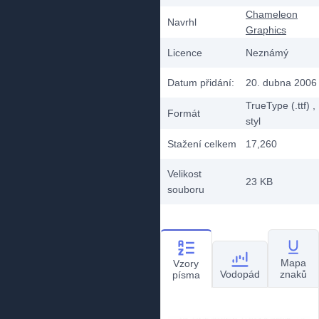
Chameleon
Navrhl
Graphics
Licence
Neznámý
Datum přidání:
20. dubna 2006
TrueType (.ttf)
,
Formát
styl
Stažení celkem
17,260
Velikost
23 KB
souboru
Mapa
Vzory
Vodopád
znaků
písma