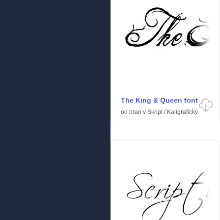
The King & Queen font
od
bran
v
Skript
/
Kaligrafický