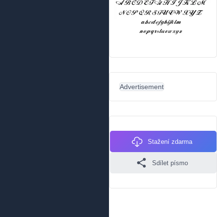
Advertisement
Stažení zdarma
Sdílet písmo