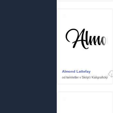
Almond Lattefay
od
twinletter
v
Skript
/
Kaligrafický