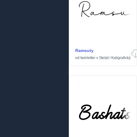
Ramsuty
od
twinletter
v
Skript
/
Kaligrafický