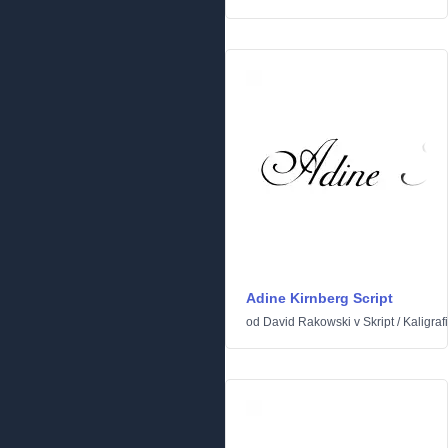
Adine Kirnberg Script
od
David Rakowski
v
Skript
/
Kaligraf