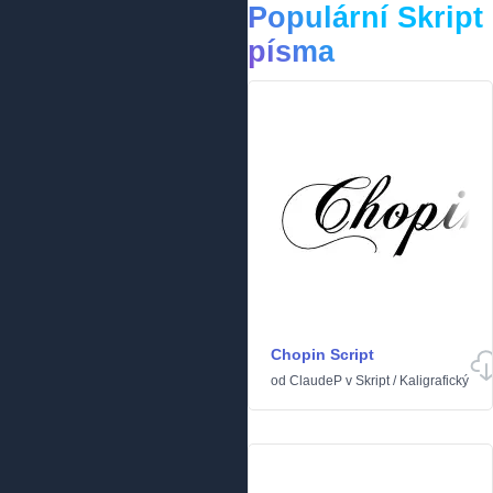
Populární Skript
písma
Chopin Script
od
ClaudeP
v
Skript
/
Kaligrafický