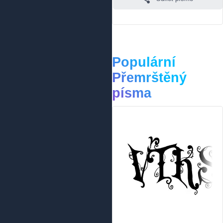
Populární
Přemrštěný
písma