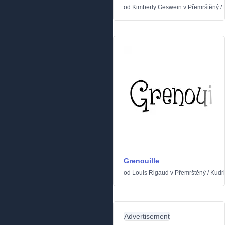
od
Kimberly Geswein
v
Přemrštěný
/
Grenouille
od
Louis Rigaud
v
Přemrštěný
/
Kudr
Advertisement