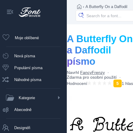
›
A Butterfly On a Daffodil
A Butterfly On
Moje oblíbené
a Daffodil
Nová písma
písmo
Populární písma
Navrhl
FancyFrenzy
Zdarma pro osobní použití
Náhodné písma
Hodnocení
5
1 hlas
Kategorie
Abecedně
Designéři