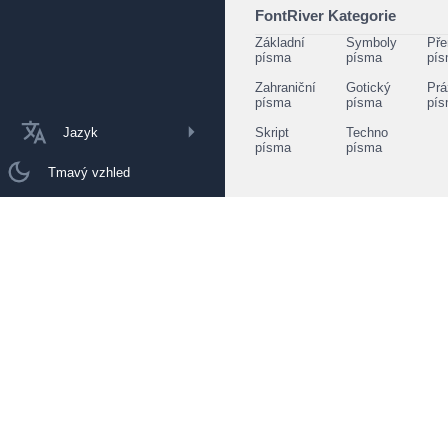
FontRiver Kategorie
Základní
Symboly
Pře
písma
písma
pí
Zahraniční
Gotický
Prá
písma
písma
pí
Jazyk
Skript
Techno
písma
písma
Tmavý vzhled