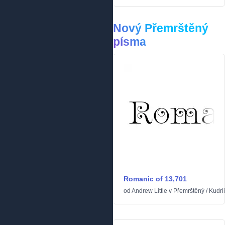
Nový Přemrštěný
písma
Romanic of 13,701
od
Andrew Little
v
Přemrštěný
/
Kudrl