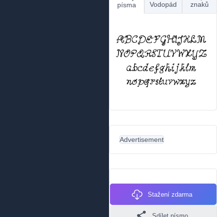
Vodopád
znaků
písma
Advertisement
Stažení zdarma
Sdílet písmo