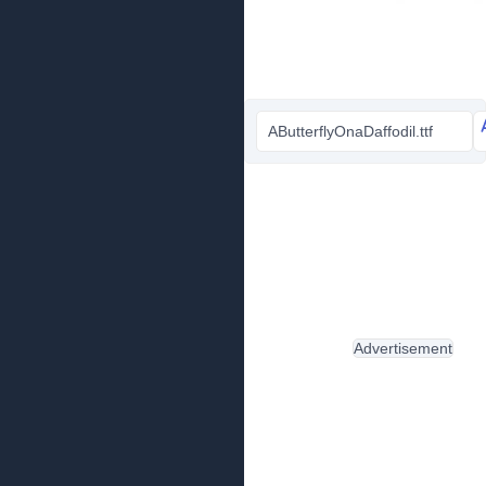
AButterflyOnaDaffodil.ttf
Advertisement