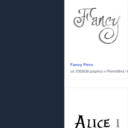
Fancy Pens
od
JOEBOB graphics
v
Přemrštěný
/