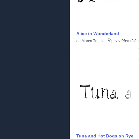
Alice in Wonderland
od
Marco Trujillo LÃ³pez
v
Přemrštěn
Tuna and Hot Dogs on Rye