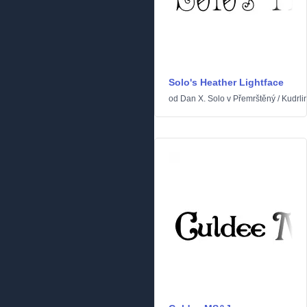
Solo's Heather Lightface
od
Dan X. Solo
v
Přemrštěný
/
Kudrli