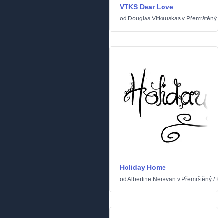
VTKS Dear Love
od
Douglas Vitkauskas
v
Přemrštěný
Holiday Home
od
Albertine Nerevan
v
Přemrštěný
/