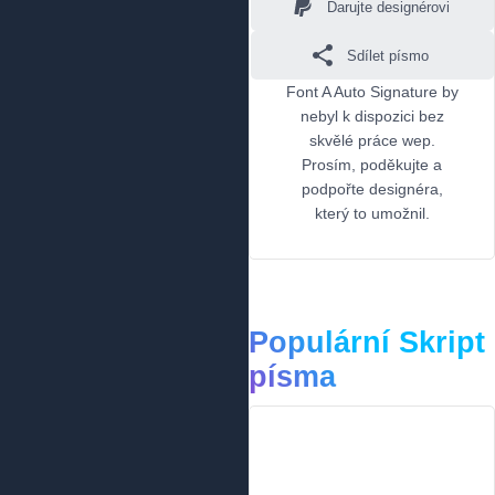
Darujte designérovi
Sdílet písmo
Font A Auto Signature by
nebyl k dispozici bez
skvělé práce wep.
Prosím, poděkujte a
podpořte designéra,
který to umožnil.
Populární Skript
písma