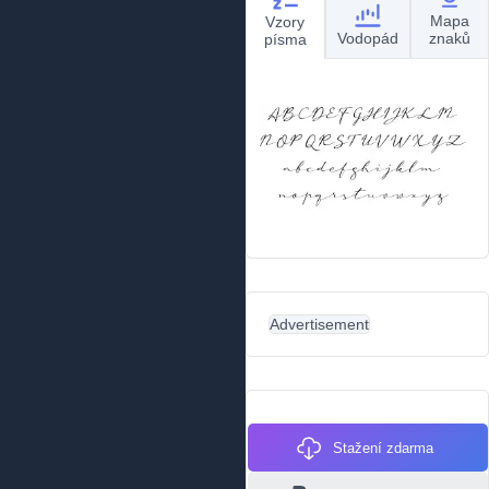
Mapa
Vzory
Vodopád
znaků
písma
Advertisement
Stažení zdarma