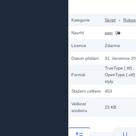
Kategorie
Skript
›
Rukop
Navrhl
wep
Licence
Zdarma
Datum přidání:
31. července 2
TrueType (.ttf)
,
Formát
OpenType (.otf)
styly
Stažení celkem
453
Velikost
23 KB
souboru