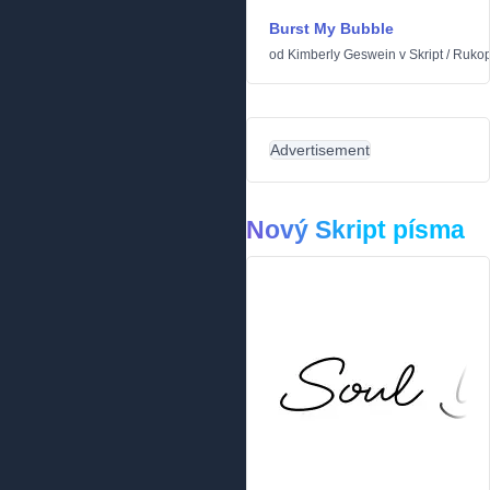
Burst My Bubble
od
Kimberly Geswein
v
Skript
/
Rukop
Advertisement
Nový Skript písma