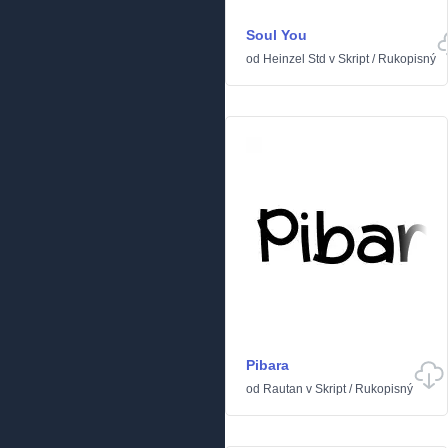
Soul You
od
Heinzel Std
v
Skript
/
Rukopisný
Pibara
od
Rautan
v
Skript
/
Rukopisný