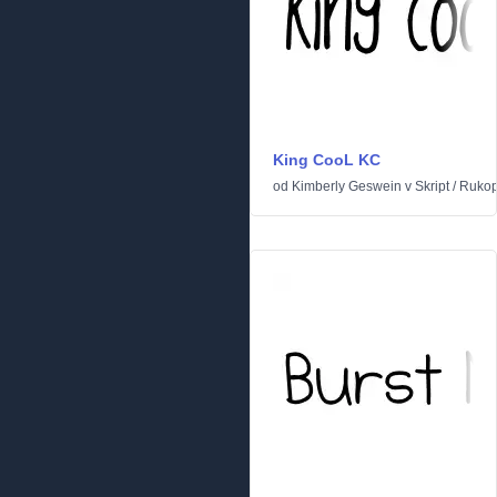
King CooL KC
od
Kimberly Geswein
v
Skript
/
Rukop